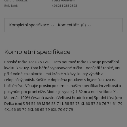
Číslo produktu:
TSB27008WHT
EAN kód:
4062112352893
Kompletní specifikace
Komentáře
0
Kompletní specifikace
Pánské tričko YAKUZA CARE. Toto poutavé tričko ukazuje prvotřídní
kvalitu Yakuzy. Toto běžné vypasované tričko – není příliš tenké, ani
příliš volné, tak akorát – má krátké rukávy, kulatý výstřih a
celoplošný potisk. Košile je doplněna poutkem s logem Yakuza na
bočním švu. Věnujte prosím pozornost našim specifikacím velikostí a
pokynům pro praní níže. Model je vysoký 1,82 m a nosí velikost XL.
Materiál: 100% česaná bavlna Velikost hrudník (cm) Spodní část (cm)
Délka (cm) S 54 51 69 M 56 53 71 L 58 55 73 XL 60 57 26 76 74 61 79
4XL 66 63 79 5XL 68 65 79 6XL 70 67 79