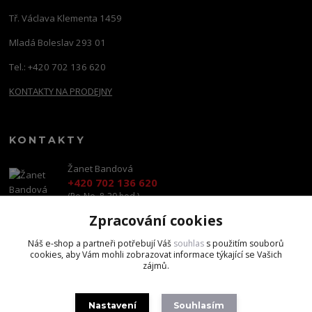
Tř. Václava Klementa 1459
Mladá Boleslav 293 01
Tel.: +420 702 136 620
KONTAKTY NA PRODEJNY
KONTAKTY
Žanet Bandová
+420 702 136 620
(Po-Ne, 8-20 hod.)
Zpracování cookies
shop@brandscapital.cz
Náš e-shop a partneři potřebují Váš
souhlas
s použitím souborů
cookies, aby Vám mohli zobrazovat informace týkající se Vašich
zájmů.
Nastavení
Souhlasím