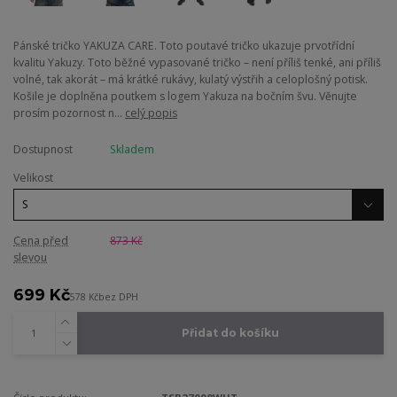
Pánské tričko YAKUZA CARE. Toto poutavé tričko ukazuje prvotřídní
kvalitu Yakuzy. Toto běžné vypasované tričko – není příliš tenké, ani příliš
volné, tak akorát – má krátké rukávy, kulatý výstřih a celoplošný potisk.
Košile je doplněna poutkem s logem Yakuza na bočním švu. Věnujte
prosím pozornost n...
celý popis
Dostupnost
Skladem
Velikost
Cena před
873 Kč
slevou
699 Kč
578 Kč
bez DPH
Přidat do košíku