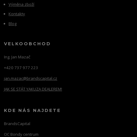
Výměna zboží
Kontakty
Blog
VELKOOBCHOD
Ing. Jan Mazač
+420 737 977 223
jan.mazac@brandscapital.cz
JAK SE STÁT YAKUZA DEALEREM!
KDE NÁS NAJDETE
BrandsCapital
OC Bondy centrum