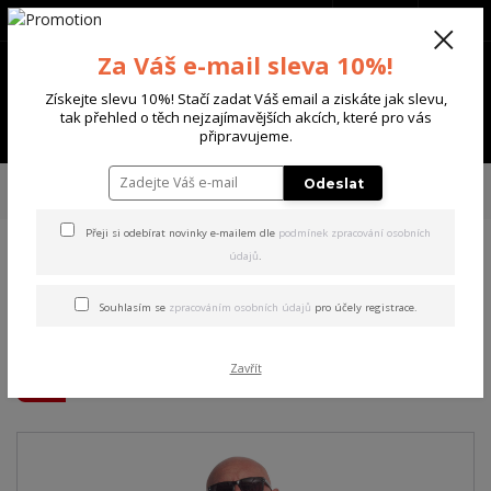
+420 702 136 620
(Po-Ne, 8-20 hod.)
CZK
0
Za Váš e-mail sleva 10%!
0 Kč
Získejte slevu 10%! Stačí zadat Váš email a ziskáte jak slevu,
tak přehled o těch nejzajímavějších akcích, které pro vás
Menu
připravujeme.
Úvod
PÁNSKÉ
TRIKA & TÍLKA
Yakuza pánské tričko Care Allover
Odeslat
Regular T-Shirt white S
Přeji si odebírat novinky e-mailem dle
podmínek zpracování osobních
údajů
.
Yakuza pánské tričko Care
Allover Regular T-Shirt white
Souhlasím se
zpracováním osobních údajů
pro účely registrace.
S
Zavřít
Akce