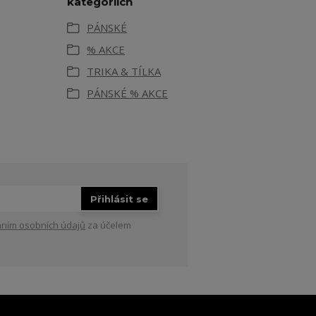
kategoriích
PÁNSKÉ
% AKCE
TRIKA & TÍLKA
PÁNSKÉ % AKCE
Přihlásit se
ním osobních údajů
za účelem