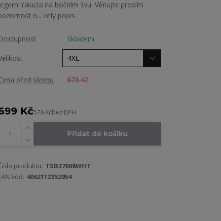
logem Yakuza na bočním švu. Věnujte prosím
pozornost n...
celý popis
Dostupnost
Skladem
Velikost
Cena před slevou
873 Kč
699 Kč
578 Kč
bez DPH
Přidat do košíku
Číslo produktu:
TSB27008WHT
EAN kód:
4062112352954