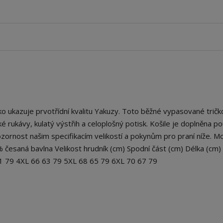
 ukazuje prvotřídní kvalitu Yakuzy. Toto běžné vypasované tričko
átké rukávy, kulatý výstřih a celoplošný potisk. Košile je doplněna 
ornost našim specifikacím velikostí a pokynům pro praní níže. Mo
% česaná bavlna Velikost hrudník (cm) Spodní část (cm) Délka (cm)
61 79 4XL 66 63 79 5XL 68 65 79 6XL 70 67 79