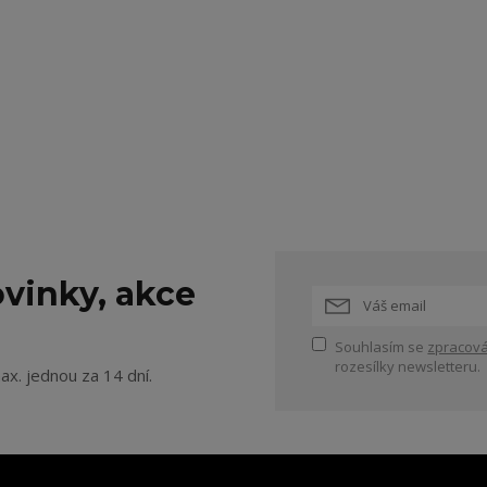
vinky, akce
Souhlasím se
zpracová
rozesílky newsletteru.
ax. jednou za 14 dní.