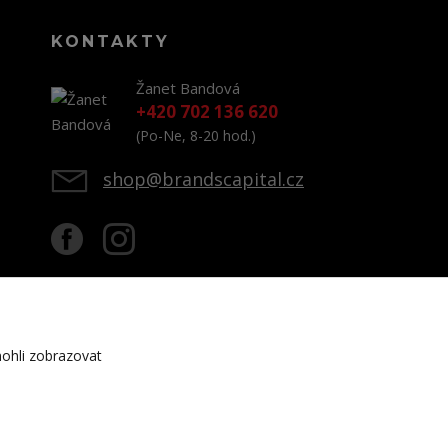
KONTAKTY
Žanet Bandová
+420 702 136 620
(Po-Ne, 8-20 hod.)
shop@brandscapital.cz
ohli zobrazovat