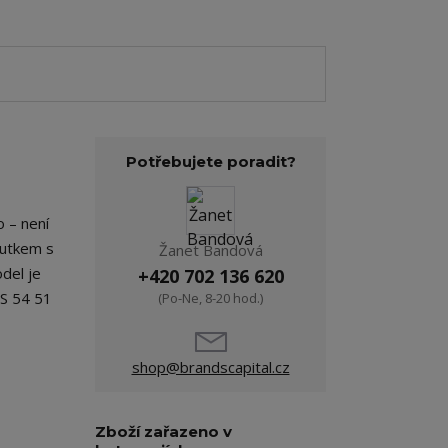
Potřebujete poradit?
 – není
poutkem s
Žanet Bandová
del je
+420 702 136 620
 S 54 51
(Po-Ne, 8-20 hod.)
shop@brandscapital.cz
Zboží zařazeno v