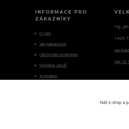
INFORMACE PRO
VEL
ZÁKAZNÍKY
Ing. Ja
O nás
+420 7
Jak nakupovat
jan.ma
Obchodní podmínky
JAK SE
Výměna zboží
Kontakty
Blog
Náš e-shop a pa