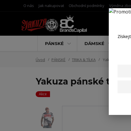
O nás
Jak nakupovat
Obchodní podmínky
Výměna zbo
Získej
PÁNSKÉ
DÁMSKÉ
D
Úvod
PÁNSKÉ
TRIKA & TÍLKA
Yakuza pánské tr
Yakuza pánské tričko
Akce