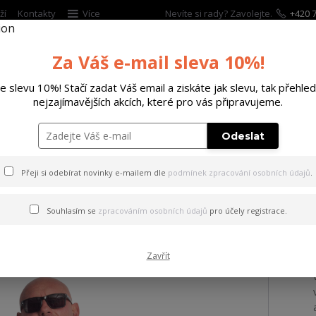
ží
Kontakty
Více
Nevíte si rady? Zavolejte.
+420 7
Za Váš e-mail sleva 10%!
Hleda
te slevu 10%! Stačí zadat Váš email a ziskáte jak slevu, tak přehled
nejzajímavějších akcích, které pro vás připravujeme.
ĚTSKÉ
DOPLŇKY
DÁRKOVÉ POUKAZY
Odeslat
ičko Care Allover Regular T-Shirt white 4XL
Přeji si odebírat novinky e-mailem dle
podmínek zpracování osobních údajů
.
 Care Allover Regular T-Shir
Souhlasím se
zpracováním osobních údajů
pro účely registrace.
Zavřít