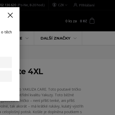
02 136 620
(Po-Ne, 8-20 hod.)
CZK
Přihlášení
0
ks
za
0 Kč
t
 o těch
% AKCE
DALŠÍ ZNAČKY
t white 4XL
Pánské tričko YAKUZA CARE. Toto poutavé tričko
ukazuje prvotřídní kvalitu Yakuzy. Toto běžné
vypasované tričko – není příliš tenké, ani příliš
volné, tak akorát – má krátké rukávy, kulatý výstřih
a celoplošný potisk. Košile je doplněna poutkem s