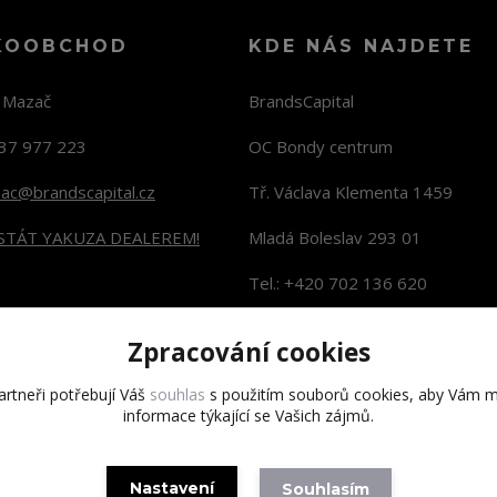
KOOBCHOD
KDE NÁS NAJDETE
n Mazač
BrandsCapital
37 977 223
OC Bondy centrum
zac@brandscapital.cz
Tř. Václava Klementa 1459
 STÁT YAKUZA DEALEREM!
Mladá Boleslav 293 01
Tel.: +420 702 136 620
KONTAKTY NA PRODEJNY
Zpracování cookies
rtneři potřebují Váš
souhlas
s použitím souborů cookies, aby Vám m
informace týkající se Vašich zájmů.
Copyright 2020 BrandsCapital s.r.o.
Nastavení
Souhlasím