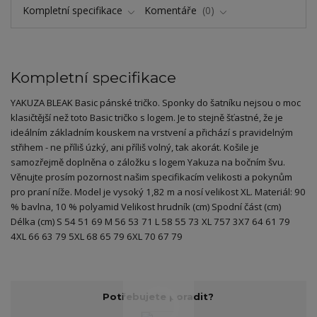
Kompletní specifikace
Komentáře
0
Kompletní specifikace
YAKUZA BLEAK Basic pánské tričko. Sponky do šatníku nejsou o moc
klasičtější než toto Basic tričko s logem. Je to stejně šťastné, že je
ideálním základním kouskem na vrstvení a přichází s pravidelným
střihem - ne příliš úzký, ani příliš volný, tak akorát. Košile je
samozřejmě doplněna o záložku s logem Yakuza na bočním švu.
Věnujte prosím pozornost našim specifikacím velikosti a pokynům
pro praní níže. Model je vysoký 1,82 m a nosí velikost XL. Materiál: 90
% bavlna, 10 % polyamid Velikost hrudník (cm) Spodní část (cm)
Délka (cm) S 54 51 69 M 56 53 71 L 58 55 73 XL 757 3X7 64 61 79
4XL 66 63 79 5XL 68 65 79 6XL 70 67 79
Potřebujete poradit?