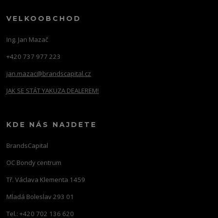
VELKOOBCHOD
Ing. Jan Mazač
+420 737 977 223
jan.mazac@brandscapital.cz
JAK SE STÁT YAKUZA DEALEREM!
KDE NÁS NAJDETE
BrandsCapital
OC Bondy centrum
Tř. Václava Klementa 1459
Mladá Boleslav 293 01
Tel.: +420 702 136 620