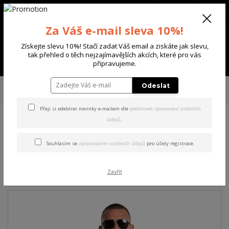
+420 702 136 620
(Po-Ne, 8-20 hod.)
CZK
0
Za Váš e-mail sleva 10%!
0 Kč
Získejte slevu 10%! Stačí zadat Váš email a ziskáte jak slevu,
tak přehled o těch nejzajímavějších akcích, které pro vás
Menu
připravujeme.
Úvod
PÁNSKÉ
TRIKA & TÍLKA
Yakuza pánské tričko Bleak Regular
Odeslat
Basic T-Shirt bright/green 5XL
Přeji si odebírat novinky e-mailem dle
podmínek zpracování osobních
údajů
.
Yakuza pánské tričko Bleak
Regular Basic T-Shirt
Souhlasím se
zpracováním osobních údajů
pro účely registrace.
bright/green 5XL
Zavřít