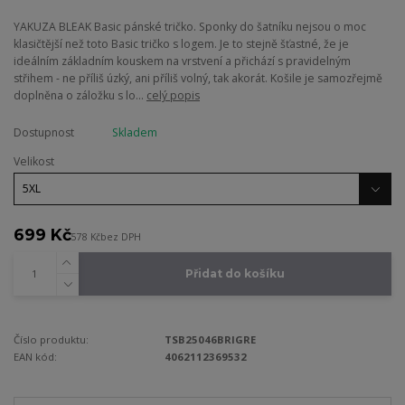
YAKUZA BLEAK Basic pánské tričko. Sponky do šatníku nejsou o moc
klasičtější než toto Basic tričko s logem. Je to stejně šťastné, že je
ideálním základním kouskem na vrstvení a přichází s pravidelným
střihem - ne příliš úzký, ani příliš volný, tak akorát. Košile je samozřejmě
doplněna o záložku s lo...
celý popis
Dostupnost
Skladem
Velikost
699 Kč
578 Kč
bez DPH
Přidat do košíku
Číslo produktu:
TSB25046BRIGRE
EAN kód:
4062112369532