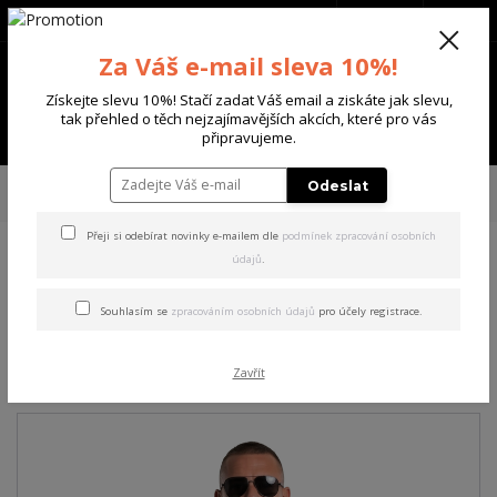
+420 702 136 620
(Po-Ne, 8-20 hod.)
CZK
0
Za Váš e-mail sleva 10%!
0 Kč
Získejte slevu 10%! Stačí zadat Váš email a ziskáte jak slevu,
tak přehled o těch nejzajímavějších akcích, které pro vás
Menu
připravujeme.
Úvod
PÁNSKÉ
TRIKA & TÍLKA
Yakuza pánské tričko Bleak Regular
Odeslat
Basic T-Shirt bright/green 3XL
Přeji si odebírat novinky e-mailem dle
podmínek zpracování osobních
údajů
.
Yakuza pánské tričko Bleak
Regular Basic T-Shirt
Souhlasím se
zpracováním osobních údajů
pro účely registrace.
bright/green 3XL
Zavřít