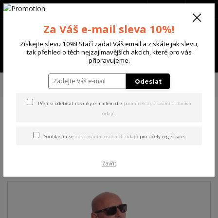
+420 702 136 620
(Po-Ne, 8-20 hod.)
CZK
0
Za Váš e-mail sleva 10%!
0 Kč
Získejte slevu 10%! Stačí zadat Váš email a ziskáte jak slevu,
tak přehled o těch nejzajímavějších akcích, které pro vás
Menu
připravujeme.
Úvod
PÁNSKÉ
TRIKA & TÍLKA
Yakuza pánské tričko Blacks Regular
Odeslat
Basic T-Shirt orange M
Přeji si odebírat novinky e-mailem dle
podmínek zpracování osobních
údajů
.
Yakuza pánské tričko Blacks
Regular Basic T-Shirt orange
Souhlasím se
zpracováním osobních údajů
pro účely registrace.
M
Zavřít