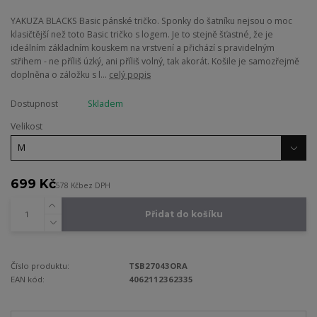
YAKUZA BLACKS Basic pánské tričko. Sponky do šatníku nejsou o moc
klasičtější než toto Basic tričko s logem. Je to stejně šťastné, že je
ideálním základním kouskem na vrstvení a přichází s pravidelným
střihem - ne příliš úzký, ani příliš volný, tak akorát. Košile je samozřejmě
doplněna o záložku s l...
celý popis
Dostupnost
Skladem
Velikost
699 Kč
578 Kč
bez DPH
Přidat do košíku
Číslo produktu:
TSB27043ORA
EAN kód:
4062112362335