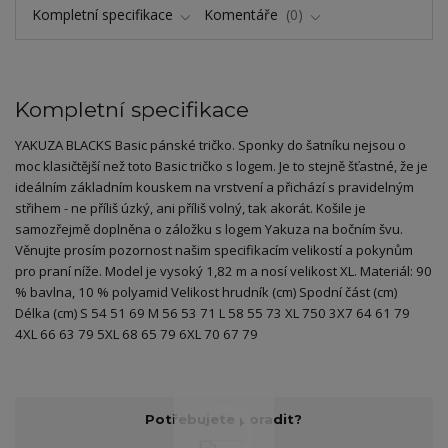
Kompletní specifikace
Komentáře
0
Kompletní specifikace
YAKUZA BLACKS Basic pánské tričko. Sponky do šatníku nejsou o
moc klasičtější než toto Basic tričko s logem. Je to stejně šťastné, že je
ideálním základním kouskem na vrstvení a přichází s pravidelným
střihem - ne příliš úzký, ani příliš volný, tak akorát. Košile je
samozřejmě doplněna o záložku s logem Yakuza na bočním švu.
Věnujte prosím pozornost našim specifikacím velikostí a pokynům
pro praní níže. Model je vysoký 1,82 m a nosí velikost XL. Materiál: 90
% bavlna, 10 % polyamid Velikost hrudník (cm) Spodní část (cm)
Délka (cm) S 54 51 69 M 56 53 71 L 58 55 73 XL 750 3X7 64 61 79
4XL 66 63 79 5XL 68 65 79 6XL 70 67 79
Potřebujete poradit?