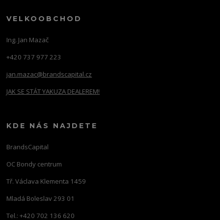
VELKOOBCHOD
Ing. Jan Mazač
+420 737 977 223
jan.mazac@brandscapital.cz
JAK SE STÁT YAKUZA DEALEREM!
KDE NÁS NAJDETE
BrandsCapital
OC Bondy centrum
Tř. Václava Klementa 1459
Mladá Boleslav 293 01
Tel.: +420 702 136 620