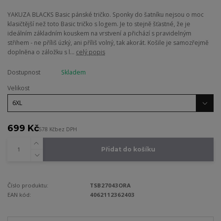
YAKUZA BLACKS Basic pánské tričko. Sponky do šatníku nejsou o moc
klasičtější než toto Basic tričko s logem. Je to stejně šťastné, že je
ideálním základním kouskem na vrstvení a přichází s pravidelným
střihem - ne příliš úzký, ani příliš volný, tak akorát. Košile je samozřejmě
doplněna o záložku s l...
celý popis
Dostupnost
Skladem
Velikost
699 Kč
578 Kč
bez DPH
Přidat do košíku
Číslo produktu:
TSB27043ORA
EAN kód:
4062112362403