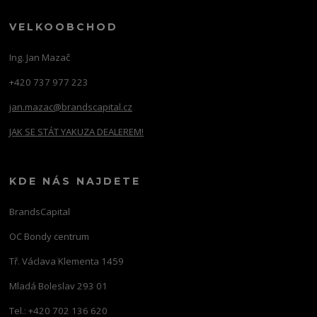
VELKOOBCHOD
Ing. Jan Mazač
+420 737 977 223
jan.mazac@brandscapital.cz
JAK SE STÁT YAKUZA DEALEREM!
KDE NÁS NAJDETE
BrandsCapital
OC Bondy centrum
Tř. Václava Klementa 1459
Mladá Boleslav 293 01
Tel.: +420 702 136 620