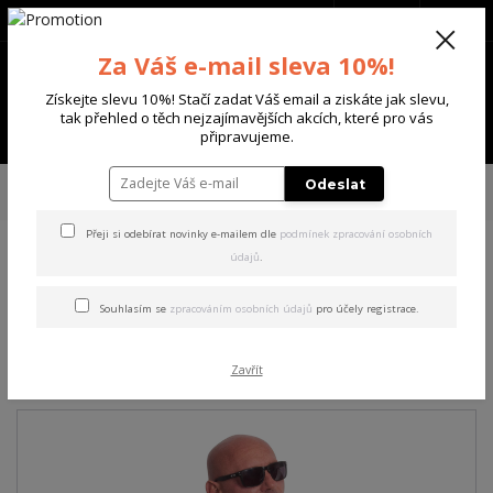
+420 702 136 620
(Po-Ne, 8-20 hod.)
CZK
0
Za Váš e-mail sleva 10%!
0 Kč
Získejte slevu 10%! Stačí zadat Váš email a ziskáte jak slevu,
tak přehled o těch nejzajímavějších akcích, které pro vás
Menu
připravujeme.
Úvod
PÁNSKÉ
TRIKA & TÍLKA
Yakuza pánské tričko Blacks Regular
Odeslat
Basic T-Shirt orange 6XL
Přeji si odebírat novinky e-mailem dle
podmínek zpracování osobních
údajů
.
Yakuza pánské tričko Blacks
Regular Basic T-Shirt orange
Souhlasím se
zpracováním osobních údajů
pro účely registrace.
6XL
Zavřít