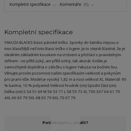
Kompletní specifikace
Komentáře
0
Kompletní specifikace
YAKUZA BLACKS Basic pánské tričko. Sponky do šatníku nejsou o
moc klasičtější než toto Basic tričko s logem. Je to stejně šťastné, že je
ideálním základním kouskem na vrstvení a přichází s pravidelným
střihem - ne příliš úzký, ani příliš volný, tak akorát. Košile je
samozřejmě doplněna o záložku s logem Yakuza na bočním švu.
Věnujte prosím pozornost našim specifikacím velikostí a pokynům
pro praní níže. Model je vysoký 1,82 m a nosí velikost XL. Materiál: 90
% bavlna, 10 % polyamid Velikost hrudník (cm) Spodní část (cm)
Délka (cm) S 54 51 69 M 56 53 71 L 58 55 73 XL 750 3X7 64 61 79
4XL 66 63 79 5XL 68 65 79 6XL 70 67 79
Potřebujete poradit?