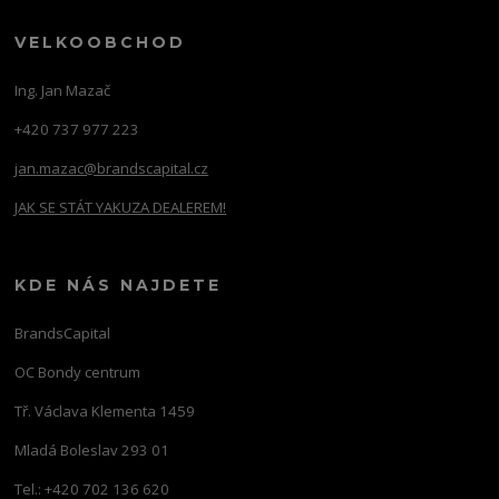
VELKOOBCHOD
Ing. Jan Mazač
+420 737 977 223
jan.mazac@brandscapital.cz
JAK SE STÁT YAKUZA DEALEREM!
KDE NÁS NAJDETE
BrandsCapital
OC Bondy centrum
Tř. Václava Klementa 1459
Mladá Boleslav 293 01
Tel.: +420 702 136 620