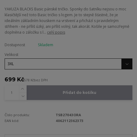
YAKUZA BLACKS Basic pánské tričko. Sponky do šatníku nejsou o moc
klasičtější než toto Basic tričko s logem. Je to stejně šťastné, že je
ideálním základním kouskem na vrstvení a přichází s pravidelným
střihem - ne příliš úzký, ani příliš volný, tak akorát. Košile je samozřejmě
doplněna o záložku s l...
celý popis
Dostupnost
Skladem
Velikost
699 Kč
578 Kč
bez DPH
Přidat do košíku
Číslo produktu:
TSB27043ORA
EAN kód:
4062112362373