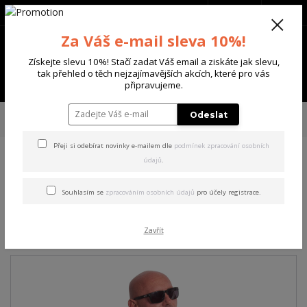
+420 702 136 620
(Po-Ne, 8-20 hod.)
CZK
0
Za Váš e-mail sleva 10%!
0 Kč
Získejte slevu 10%! Stačí zadat Váš email a ziskáte jak slevu,
tak přehled o těch nejzajímavějších akcích, které pro vás
Menu
připravujeme.
Úvod
PÁNSKÉ
TRIKA & TÍLKA
Yakuza pánské tričko Blacks Regular
Odeslat
Basic T-Shirt orange 3XL
Přeji si odebírat novinky e-mailem dle
podmínek zpracování osobních
údajů
.
Yakuza pánské tričko Blacks
Regular Basic T-Shirt orange
Souhlasím se
zpracováním osobních údajů
pro účely registrace.
3XL
Zavřít