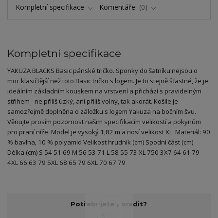
Kompletní specifikace
Komentáře
0
Kompletní specifikace
YAKUZA BLACKS Basic pánské tričko. Sponky do šatníku nejsou o
moc klasičtější než toto Basic tričko s logem. Je to stejně šťastné, že je
ideálním základním kouskem na vrstvení a přichází s pravidelným
střihem - ne příliš úzký, ani příliš volný, tak akorát. Košile je
samozřejmě doplněna o záložku s logem Yakuza na bočním švu.
Věnujte prosím pozornost našim specifikacím velikostí a pokynům
pro praní níže. Model je vysoký 1,82 m a nosí velikost XL. Materiál: 90
% bavlna, 10 % polyamid Velikost hrudník (cm) Spodní část (cm)
Délka (cm) S 54 51 69 M 56 53 71 L 58 55 73 XL 750 3X7 64 61 79
4XL 66 63 79 5XL 68 65 79 6XL 70 67 79
Potřebujete poradit?