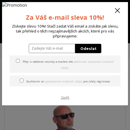
+420 702 136 620
(Po-Ne, 8-20 hod.)
CZK
0
Za Váš e-mail sleva 10%!
0 Kč
Získejte slevu 10%! Stačí zadat Váš email a ziskáte jak slevu,
tak přehled o těch nejzajímavějších akcích, které pro vás
Menu
připravujeme.
Úvod
PÁNSKÉ
TRIKA & TÍLKA
Yakuza pánské tričko Blacks Regular
Odeslat
Basic T-Shirt black L
Přeji si odebírat novinky e-mailem dle
podmínek zpracování osobních
údajů
.
Yakuza pánské tričko Blacks
Regular Basic T-Shirt black L
Souhlasím se
zpracováním osobních údajů
pro účely registrace.
Zavřít