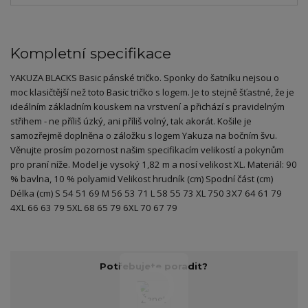
Kompletní specifikace
YAKUZA BLACKS Basic pánské tričko. Sponky do šatníku nejsou o
moc klasičtější než toto Basic tričko s logem. Je to stejně šťastné, že je
ideálním základním kouskem na vrstvení a přichází s pravidelným
střihem - ne příliš úzký, ani příliš volný, tak akorát. Košile je
samozřejmě doplněna o záložku s logem Yakuza na bočním švu.
Věnujte prosím pozornost našim specifikacím velikostí a pokynům
pro praní níže. Model je vysoký 1,82 m a nosí velikost XL. Materiál: 90
% bavlna, 10 % polyamid Velikost hrudník (cm) Spodní část (cm)
Délka (cm) S 54 51 69 M 56 53 71 L 58 55 73 XL 750 3X7 64 61 79
4XL 66 63 79 5XL 68 65 79 6XL 70 67 79
Potřebujete poradit?