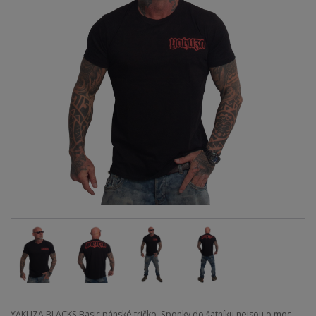
YAKUZA BLACKS Basic pánské tričko. Sponky do šatníku nejsou o moc