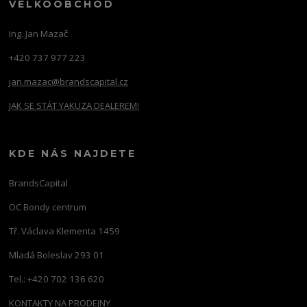
VELKOOBCHOD
Ing. Jan Mazač
+420 737 977 223
jan.mazac@brandscapital.cz
JAK SE STÁT YAKUZA DEALEREM!
KDE NÁS NAJDETE
BrandsCapital
OC Bondy centrum
Tř. Václava Klementa 1459
Mladá Boleslav 293 01
Tel.: +420 702 136 620
KONTAKTY NA PRODEJNY