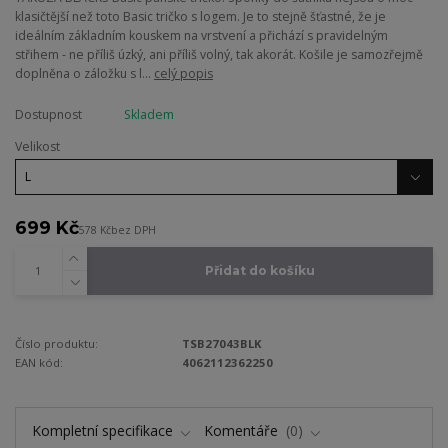
klasičtější než toto Basic tričko s logem. Je to stejně šťastné, že je
ideálním základním kouskem na vrstvení a přichází s pravidelným
střihem - ne příliš úzký, ani příliš volný, tak akorát. Košile je samozřejmě
doplněna o záložku s l...
celý popis
Dostupnost
Skladem
Velikost
699 Kč
578 Kč
bez DPH
Přidat do košíku
Číslo produktu:
TSB27043BLK
EAN kód:
4062112362250
Kompletní specifikace
Komentáře
0