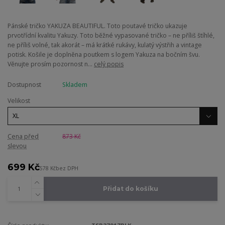
Pánské tričko YAKUZA BEAUTIFUL. Toto poutavé tričko ukazuje
prvotřídní kvalitu Yakuzy. Toto běžné vypasované tričko – ne příliš štíhlé,
ne příliš volné, tak akorát – má krátké rukávy, kulatý výstřih a vintage
potisk. Košile je doplněna poutkem s logem Yakuza na bočním švu.
Věnujte prosím pozornost n...
celý popis
Dostupnost
Skladem
Velikost
Cena před
873 Kč
slevou
699 Kč
578 Kč
bez DPH
Přidat do košíku