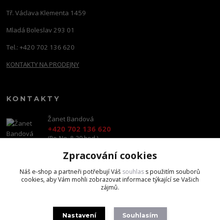
Tř. Václava Klementa 1459
Mladá Boleslav 293 01
Tel.: +420 702 136 620
KONTAKTY NA PRODEJNY
KONTAKTY
Žanet Bandová
+420 702 136 620
(Po-Ne, 8-20 hod.)
Zpracování cookies
shop@brandscapital.cz
Náš e-shop a partneři potřebují Váš
souhlas
s použitím souborů
cookies, aby Vám mohli zobrazovat informace týkající se Vašich
zájmů.
Nastavení
Souhlasím