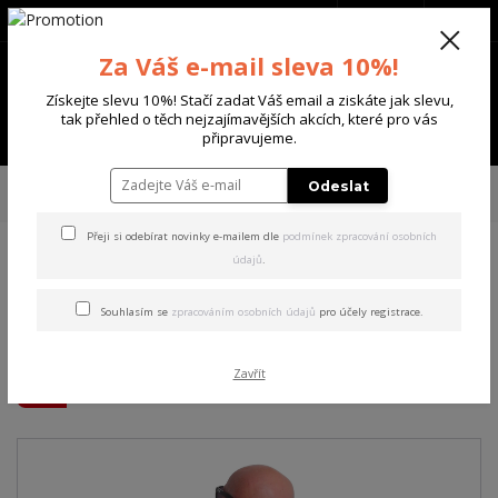
+420 702 136 620
(Po-Ne, 8-20 hod.)
CZK
0
Za Váš e-mail sleva 10%!
0 Kč
Získejte slevu 10%! Stačí zadat Váš email a ziskáte jak slevu,
tak přehled o těch nejzajímavějších akcích, které pro vás
Menu
připravujeme.
Úvod
PÁNSKÉ
TRIKA & TÍLKA
Yakuza pánské tričko Beautiful Regular
Odeslat
T-Shirt black XL
Přeji si odebírat novinky e-mailem dle
podmínek zpracování osobních
údajů
.
Yakuza pánské tričko
Beautiful Regular T-Shirt
Souhlasím se
zpracováním osobních údajů
pro účely registrace.
black XL
Zavřít
Akce