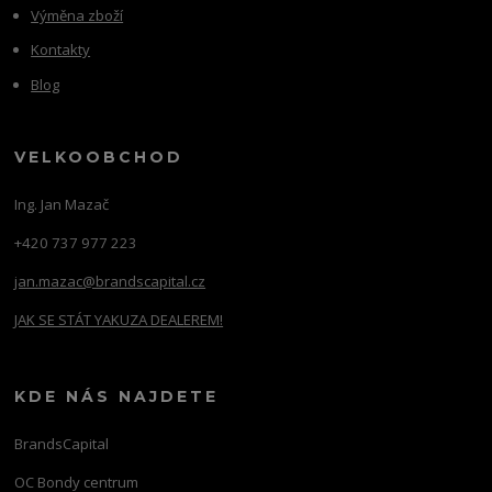
Výměna zboží
Kontakty
Blog
VELKOOBCHOD
Ing. Jan Mazač
+420 737 977 223
jan.mazac@brandscapital.cz
JAK SE STÁT YAKUZA DEALEREM!
KDE NÁS NAJDETE
BrandsCapital
OC Bondy centrum