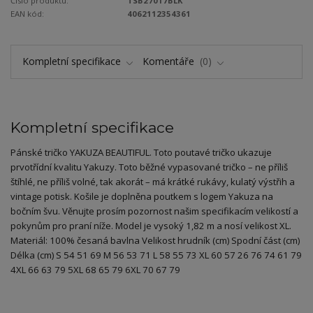
Číslo produktu:
TSB27017BLK
EAN kód:
4062112354361
Kompletní specifikace
Komentáře
0
Kompletní specifikace
Pánské tričko YAKUZA BEAUTIFUL. Toto poutavé tričko ukazuje
prvotřídní kvalitu Yakuzy. Toto běžné vypasované tričko – ne příliš
štíhlé, ne příliš volné, tak akorát – má krátké rukávy, kulatý výstřih a
vintage potisk. Košile je doplněna poutkem s logem Yakuza na
bočním švu. Věnujte prosím pozornost našim specifikacím velikostí a
pokynům pro praní níže. Model je vysoký 1,82 m a nosí velikost XL.
Materiál: 100% česaná bavlna Velikost hrudník (cm) Spodní část (cm)
Délka (cm) S 54 51 69 M 56 53 71 L 58 55 73 XL 60 57 26 76 74 61 79
4XL 66 63 79 5XL 68 65 79 6XL 70 67 79