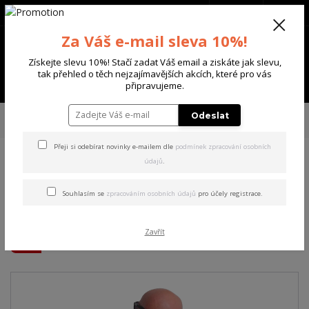
+420 702 136 620
(Po-Ne, 8-20 hod.)
CZK
0
Za Váš e-mail sleva 10%!
0 Kč
Získejte slevu 10%! Stačí zadat Váš email a ziskáte jak slevu,
tak přehled o těch nejzajímavějších akcích, které pro vás
Menu
připravujeme.
Úvod
PÁNSKÉ
TRIKA & TÍLKA
Yakuza pánské tričko Beautiful Regular
Odeslat
T-Shirt black L
Přeji si odebírat novinky e-mailem dle
podmínek zpracování osobních
údajů
.
Yakuza pánské tričko
Beautiful Regular T-Shirt
Souhlasím se
zpracováním osobních údajů
pro účely registrace.
black L
Zavřít
Akce