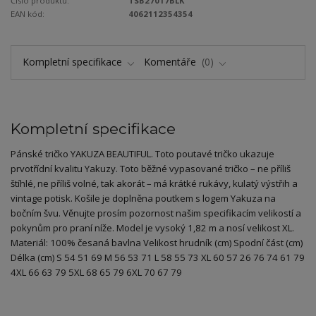
Číslo produktu:
TSB27017BLK
EAN kód:
4062112354354
Kompletní specifikace
Komentáře
0
Kompletní specifikace
Pánské tričko YAKUZA BEAUTIFUL. Toto poutavé tričko ukazuje
prvotřídní kvalitu Yakuzy. Toto běžné vypasované tričko – ne příliš
štíhlé, ne příliš volné, tak akorát – má krátké rukávy, kulatý výstřih a
vintage potisk. Košile je doplněna poutkem s logem Yakuza na
bočním švu. Věnujte prosím pozornost našim specifikacím velikostí a
pokynům pro praní níže. Model je vysoký 1,82 m a nosí velikost XL.
Materiál: 100% česaná bavlna Velikost hrudník (cm) Spodní část (cm)
Délka (cm) S 54 51 69 M 56 53 71 L 58 55 73 XL 60 57 26 76 74 61 79
4XL 66 63 79 5XL 68 65 79 6XL 70 67 79