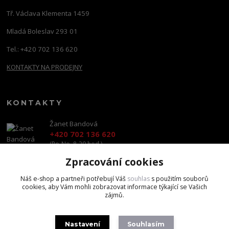
Tř. Václava Klementa 1459
Mladá Boleslav 293 01
Tel.: +420 702 136 620
KONTAKTY NA PRODEJNY
KONTAKTY
Žanet Bandová
+420 702 136 620
(Po-Ne, 8-20 hod.)
Zpracování cookies
shop@brandscapital.cz
Náš e-shop a partneři potřebují Váš
souhlas
s použitím souborů
cookies, aby Vám mohli zobrazovat informace týkající se Vašich
zájmů.
Nastavení
Souhlasím