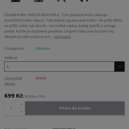
Pánské tričko YAKUZA BEAUTIFUL. Toto poutavé tričko ukazuje
prvotřídní kvalitu Yakuzy. Toto běžné vypasované tričko – ne příliš štíhlé,
ne příliš volné, tak akorát – má krátké rukávy, kulatý výstřih a vintage
potisk. Košile je doplněna poutkem s logem Yakuza na bočním švu.
Věnujte prosím pozornost n...
celý popis
Dostupnost
Skladem
Velikost
Cena před
873 Kč
slevou
699 Kč
578 Kč
bez DPH
Přidat do košíku