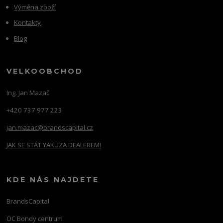
Výměna zboží
Kontakty
Blog
VELKOOBCHOD
Ing. Jan Mazač
+420 737 977 223
jan.mazac@brandscapital.cz
JAK SE STÁT YAKUZA DEALEREM!
KDE NÁS NAJDETE
BrandsCapital
OC Bondy centrum