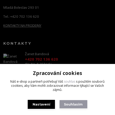
Mladá Boleslav 293 01
Tel.: +420 702 136 620
KONTAKTY NA PRODEJNY
KONTAKTY
Žanet Bandová
+420 702 136 620
(Po-Ne, 8-20 hod.)
Zpracování cookies
shop@brandscapital.cz
Náš e-shop a partneři potřebují Váš
souhlas
s použitím souborů
cookies, aby Vám mohli zobrazovat informace týkající se Vašich
zájmů.
Nastavení
Souhlasím
Copyright 2020 BrandsCapital s.r.o.