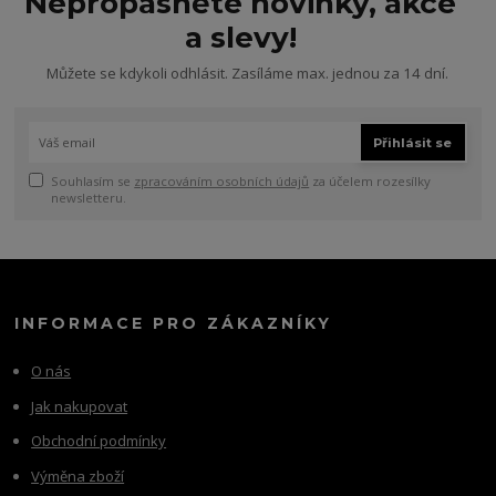
Nepropásněte novinky, akce
a slevy!
Můžete se kdykoli odhlásit. Zasíláme max. jednou za 14 dní.
Přihlásit se
Souhlasím se
zpracováním osobních údajů
za účelem rozesílky
newsletteru.
INFORMACE PRO ZÁKAZNÍKY
O nás
Jak nakupovat
Obchodní podmínky
Výměna zboží