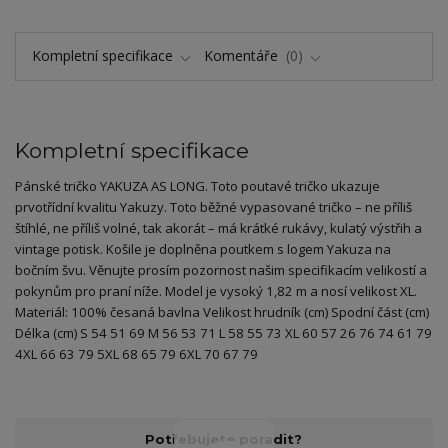
Kompletní specifikace
Komentáře
0
Kompletní specifikace
Pánské tričko YAKUZA AS LONG. Toto poutavé tričko ukazuje
prvotřídní kvalitu Yakuzy. Toto běžné vypasované tričko – ne příliš
štíhlé, ne příliš volné, tak akorát – má krátké rukávy, kulatý výstřih a
vintage potisk. Košile je doplněna poutkem s logem Yakuza na
bočním švu. Věnujte prosím pozornost našim specifikacím velikostí a
pokynům pro praní níže. Model je vysoký 1,82 m a nosí velikost XL.
Materiál: 100% česaná bavlna Velikost hrudník (cm) Spodní část (cm)
Délka (cm) S 54 51 69 M 56 53 71 L 58 55 73 XL 60 57 26 76 74 61 79
4XL 66 63 79 5XL 68 65 79 6XL 70 67 79
Potřebujete poradit?