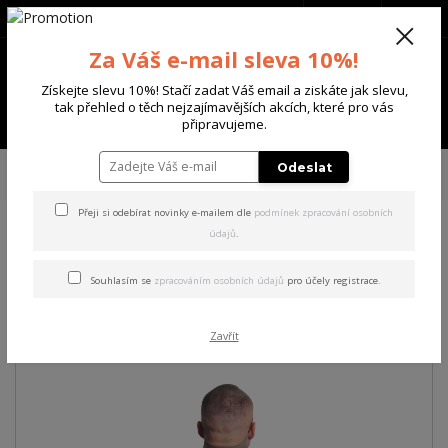
+420 702 136 620
(Po-Ne, 8-20 hod.)
CZK
0
Za Váš e-mail sleva 10%!
0 Kč
Získejte slevu 10%! Stačí zadat Váš email a ziskáte jak slevu,
tak přehled o těch nejzajímavějších akcích, které pro vás
Menu
připravujeme.
Úvod
PÁNSKÉ
TRIKA & TÍLKA
Yakuza pánské tričko As Long Regular
Odeslat
T-Shirt black L
Přeji si odebírat novinky e-mailem dle
podmínek zpracování osobních
údajů
.
Yakuza pánské tričko As Long
Regular T-Shirt black L
Souhlasím se
zpracováním osobních údajů
pro účely registrace.
Akce
Zavřít