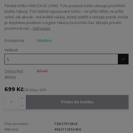
Pánské tričko YAKUZA AS LONG. Toto poutavé tričko ukazuje prvotřídní
kvalitu Yakuzy. Toto běžné vypasované tričko – ne příliš štíhlé, ne příliš
volné, tak akorát – má krátké rukávy, kulatý výstřih a vintage potisk. Košile
je doplněna poutkem s logem Yakuza na bočním švu. Věnujte prosím
pozornost naš...
celý popis
Dostupnost
Skladem
Velikost
Cena před
873 Kč
slevou
699 Kč
578 Kč
bez DPH
Přidat do košíku
Číslo produktu:
TSB27012BLK
EAN kód:
4062112353456