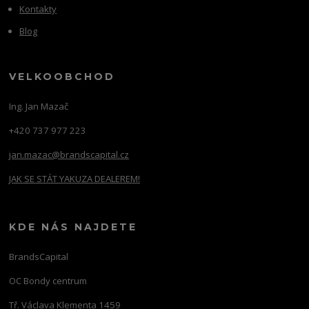
Kontakty
Blog
VELKOOBCHOD
Ing. Jan Mazač
+420 737 977 223
jan.mazac@brandscapital.cz
JAK SE STÁT YAKUZA DEALEREM!
KDE NÁS NAJDETE
BrandsCapital
OC Bondy centrum
Tř. Václava Klementa 1459