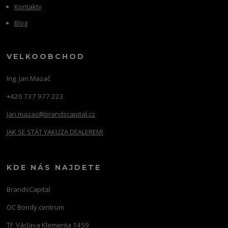
Kontakty
Blog
VELKOOBCHOD
Ing. Jan Mazač
+420 737 977 223
jan.mazac@brandscapital.cz
JAK SE STÁT YAKUZA DEALEREM!
KDE NÁS NAJDETE
BrandsCapital
OC Bondy centrum
Tř. Václava Klementa 1459