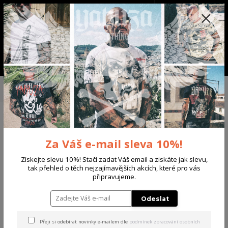
+420 702 136 620
(Po-Ne, 8-20 hod.)
CZK
0
0 Kč
Menu
Úvod
PÁNSKÉ
TRIKA & TÍLKA
Yakuza pánské tričko As Long Regular
T-Shirt black 5XL
Yakuza pánské tričko As Long
Za Váš e-mail sleva 10%!
Regular T-Shirt black 5XL
Získejte slevu 10%! Stačí zadat Váš email a ziskáte jak slevu,
Akce
tak přehled o těch nejzajímavějších akcích, které pro vás
připravujeme.
Odeslat
Přeji si odebírat novinky e-mailem dle
podmínek zpracování osobních