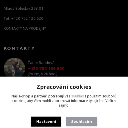
Mladá Boleslav 293 01
Tel.: +420 702 136 620
KONTAKTY NA PRODEJNY
KONTAKTY
Žanet Bandová
+420 702 136 620
(Po-Ne, 8-20 hod.)
Zpracování cookies
shop@brandscapital.cz
Náš e-shop a partneři potřebují Váš
souhlas
s použitím souborů
cookies, aby Vám mohli zobrazovat informace týkající se Vašich
zájmů.
Nastavení
Souhlasím