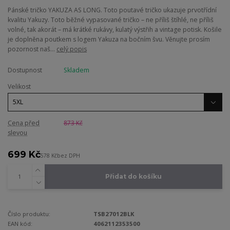
Pánské tričko YAKUZA AS LONG. Toto poutavé tričko ukazuje prvotřídní
kvalitu Yakuzy. Toto běžné vypasované tričko – ne příliš štíhlé, ne příliš
volné, tak akorát – má krátké rukávy, kulatý výstřih a vintage potisk. Košile
je doplněna poutkem s logem Yakuza na bočním švu. Věnujte prosím
pozornost naš...
celý popis
Dostupnost
Skladem
Velikost
Cena před
873 Kč
slevou
699 Kč
578 Kč
bez DPH
Přidat do košíku
Číslo produktu:
TSB27012BLK
EAN kód:
4062112353500