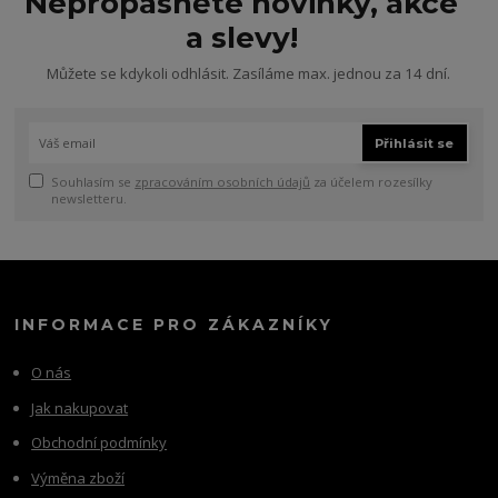
Nepropásněte novinky, akce
a slevy!
Můžete se kdykoli odhlásit. Zasíláme max. jednou za 14 dní.
Přihlásit se
Souhlasím se
zpracováním osobních údajů
za účelem rozesílky
newsletteru.
INFORMACE PRO ZÁKAZNÍKY
O nás
Jak nakupovat
Obchodní podmínky
Výměna zboží