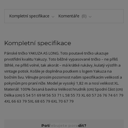
Kompletní specifikace
Komentáře
0
Kompletní specifikace
Pánské tričko YAKUZA AS LONG. Toto poutavé tričko ukazuje
prvotřídní kvalitu Yakuzy. Toto běžné vypasované tričko – ne příliš
štíhlé, ne příliš volné, tak akorát – má krátké rukávy, kulatý výstřih a
vintage potisk. Košile je doplněna poutkem s logem Yakuza na
bočním švu. Věnujte prosím pozornost našim specifikacím velikostí a
pokynům pro praní níže. Model je vysoký 1,82 m a nosí velikost XL.
Materiál: 100% česaná bavlna Velikost hrudník (cm) Spodní část (cm)
Délka (cm) S 54 51 69 M 56 53 71 L 58 55 73 XL 60 57 26 76 74 61 79
4XL 66 63 79 5XL 68 65 79 6XL 70 67 79
Potřebujete poradit?