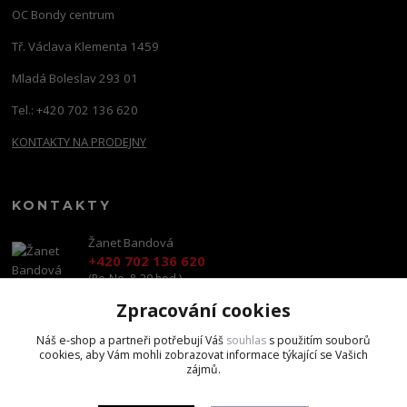
OC Bondy centrum
Tř. Václava Klementa 1459
Mladá Boleslav 293 01
Tel.: +420 702 136 620
KONTAKTY NA PRODEJNY
KONTAKTY
Žanet Bandová
+420 702 136 620
(Po-Ne, 8-20 hod.)
Zpracování cookies
shop@brandscapital.cz
Náš e-shop a partneři potřebují Váš
souhlas
s použitím souborů
cookies, aby Vám mohli zobrazovat informace týkající se Vašich
zájmů.