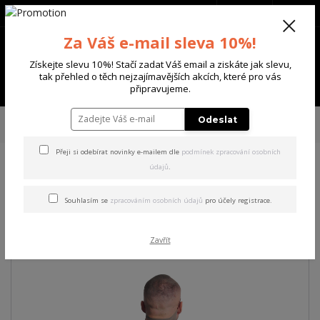
+420 702 136 620
(Po-Ne, 8-20 hod.)
CZK
0
Za Váš e-mail sleva 10%!
0 Kč
Získejte slevu 10%! Stačí zadat Váš email a ziskáte jak slevu,
tak přehled o těch nejzajímavějších akcích, které pro vás
Menu
připravujeme.
Úvod
PÁNSKÉ
TRIKA & TÍLKA
Yakuza pánské tričko As Long Regular
Odeslat
T-Shirt
Přeji si odebírat novinky e-mailem dle
podmínek zpracování osobních
údajů
.
Yakuza pánské tričko As Long
Regular T-Shirt
Souhlasím se
zpracováním osobních údajů
pro účely registrace.
Akce
Zavřít