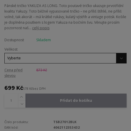
Pánské tričko YAKUZA AS LONG. Toto poutavé tričko ukazuje prvotřídní
kvalitu Yakuzy. Toto běžné vypasované tričko – ne příliš štíhlé, ne příliš
volné, tak akorát – má krátké rukávy, kulatý výstřih a vintage potisk. Košile
je doplněna poutkem s logem Yakuza na bočním švu. Věnujte prosím
pozornost naš...
celý popis
Dostupnost
Skladem
Velikost
Cena před
873 Kč
slevou
699 Kč
578 Kč
bez DPH
Přidat do košíku
Číslo produktu:
TSB27012BLK
EAN kód:
4062112353432