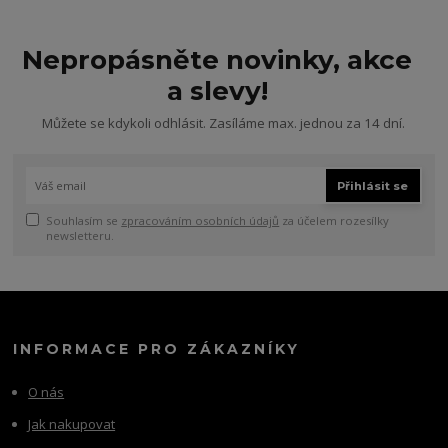
Nepropásněte novinky, akce
a slevy!
Můžete se kdykoli odhlásit. Zasíláme max. jednou za 14 dní.
Přihlásit se
Souhlasím se
zpracováním osobních údajů
za účelem rozesílky
newsletteru.
INFORMACE PRO ZÁKAZNÍKY
O nás
Jak nakupovat