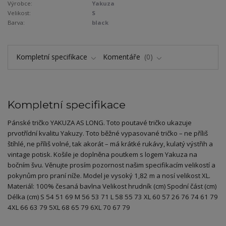
Výrobce:
Yakuza
Velikost:
S
Barva:
black
Kompletní specifikace
Komentáře
0
Kompletní specifikace
Pánské tričko YAKUZA AS LONG. Toto poutavé tričko ukazuje
prvotřídní kvalitu Yakuzy. Toto běžné vypasované tričko – ne příliš
štíhlé, ne příliš volné, tak akorát – má krátké rukávy, kulatý výstřih a
vintage potisk. Košile je doplněna poutkem s logem Yakuza na
bočním švu. Věnujte prosím pozornost našim specifikacím velikostí a
pokynům pro praní níže. Model je vysoký 1,82 m a nosí velikost XL.
Materiál: 100% česaná bavlna Velikost hrudník (cm) Spodní část (cm)
Délka (cm) S 54 51 69 M 56 53 71 L 58 55 73 XL 60 57 26 76 74 61 79
4XL 66 63 79 5XL 68 65 79 6XL 70 67 79