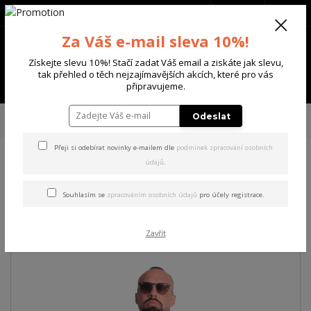
+420 702 136 620
(Po-Ne, 8-20 hod.)
CZK
0
Za Váš e-mail sleva 10%!
0 Kč
Získejte slevu 10%! Stačí zadat Váš email a ziskáte jak slevu,
tak přehled o těch nejzajímavějších akcích, které pro vás
Menu
připravujeme.
Úvod
PÁNSKÉ
TRIKA & TÍLKA
Yakuza pánské tričko Artist Acid Regular
Odeslat
T-Shirt black S
Přeji si odebírat novinky e-mailem dle
podmínek zpracování osobních
údajů
.
Yakuza pánské tričko Artist
Acid Regular T-Shirt black S
Souhlasím se
zpracováním osobních údajů
pro účely registrace.
Akce
Zavřít