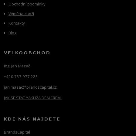
Obchodní podmínky
Výměna zboží
Kontakty
Blog
VELKOOBCHOD
Ing. Jan Mazač
+420 737 977 223
jan.mazac@brandscapital.cz
JAK SE STÁT YAKUZA DEALEREM!
KDE NÁS NAJDETE
BrandsCapital