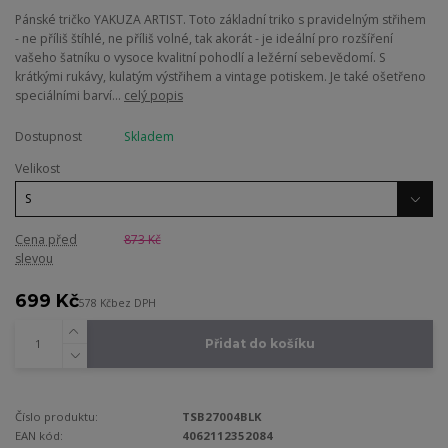
Pánské tričko YAKUZA ARTIST. Toto základní triko s pravidelným střihem
- ne příliš štíhlé, ne příliš volné, tak akorát - je ideální pro rozšíření
vašeho šatníku o vysoce kvalitní pohodlí a ležérní sebevědomí. S
krátkými rukávy, kulatým výstřihem a vintage potiskem. Je také ošetřeno
speciálními barví...
celý popis
Dostupnost
Skladem
Velikost
Cena před
873 Kč
slevou
699 Kč
578 Kč
bez DPH
Přidat do košíku
Číslo produktu:
TSB27004BLK
EAN kód:
4062112352084