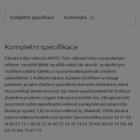
Kompletní specifikace
Komentáře
0
Kompletní specifikace
Pánské tričko YAKUZA ARTIST. Toto základní triko s pravidelným
střihem - ne příliš štíhlé, ne příliš volné, tak akorát - je ideální pro
rozšíření vašeho šatníku o vysoce kvalitní pohodlí a ležérní
sebevědomí. S krátkými rukávy, kulatým výstřihem a vintage
potiskem. Je také ošetřeno speciálními barvícími technikami, které
mu pomáhají dodat nouzový styl, který vypadá jedinečně. Košile je
doplněna poutkem s logem Yakuza na bočním švu. Věnujte prosím
pozornost našim specifikacím velikostí a pokynům pro praní níže.
Model je vysoký 1,82 m a nosí velikost XL. Materiál: 100% česaná
bavlna Velikost hrudník (cm) Spodní část (cm) Délka (cm) S 54 51 69
M 56 53 71 L 58 55 73 XL 60 57 26 76 74 61 79 4XL 66 63 79 5XL 68
65 79 6XL 70 67 79