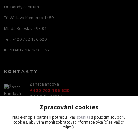
OC Bondy centrum
Tř. Václava Klementa 1459
Mladá Boleslav 293 01
Tel.: +420 702 136 620
KONTAKTY NA PRODEJNY
KONTAKTY
Žanet Bandová
+420 702 136 620
(Po-Ne, 8-20 hod.)
Zpracování cookies
shop@brandscapital.cz
Náš e-shop a partneři potřebují Váš
souhlas
s použitím souborů
cookies, aby Vám mohli zobrazovat informace týkající se Vašich
zájmů.