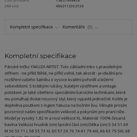
Číslo produktu:
TSB27004BLK
EAN kód:
4062112352138
Kompletní specifikace
Komentáře
0
Kompletní specifikace
Pánské tričko YAKUZA ARTIST. Toto základní triko s pravidelným
střihem - ne příliš štíhlé, ne příliš volné, tak akorát - je ideální pro
rozšíření vašeho šatníku o vysoce kvalitní pohodlí a ležérní
sebevědomí. S krátkými rukávy, kulatým výstřihem a vintage
potiskem. Je také ošetřeno speciálními barvícími technikami, které
mu pomáhají dodat nouzový styl, který vypadá jedinečně. Košile je
doplněna poutkem s logem Yakuza na bočním švu. Věnujte prosím
pozornost našim specifikacím velikostí a pokynům pro praní níže.
Model je vysoký 1,82 m a nosí velikost XL. Materiál: 100% česaná
bavlna Velikost hrudník (cm) Spodní část (cm) Délka (cm) S 54 51 69
M 56 53 71 L 58 55 73 XL 60 57 26 76 74 61 79 4XL 66 63 79 5XL 68