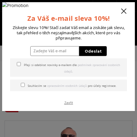
+420 702 136 620
(Po-Ne, 8-20 hod.)
CZK
0
Za Váš e-mail sleva 10%!
0 Kč
Získejte slevu 10%! Stačí zadat Váš email a ziskáte jak slevu,
tak přehled o těch nejzajímavějších akcích, které pro vás
Menu
připravujeme.
Úvod
PÁNSKÉ
TRIKA & TÍLKA
Yakuza pánské tričko Artist Acid Regular
Odeslat
T-Shirt black 3XL
Přeji si odebírat novinky e-mailem dle
podmínek zpracování osobních
údajů
.
Yakuza pánské tričko Artist
Acid Regular T-Shirt black
Souhlasím se
zpracováním osobních údajů
pro účely registrace.
3XL
Zavřít
Akce