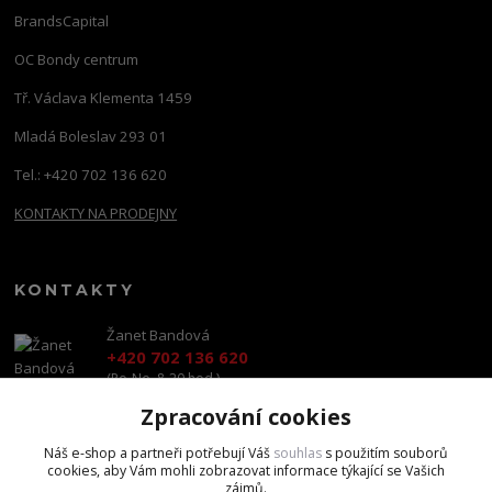
BrandsCapital
OC Bondy centrum
Tř. Václava Klementa 1459
Mladá Boleslav 293 01
Tel.: +420 702 136 620
KONTAKTY NA PRODEJNY
KONTAKTY
Žanet Bandová
+420 702 136 620
(Po-Ne, 8-20 hod.)
Zpracování cookies
shop@brandscapital.cz
Náš e-shop a partneři potřebují Váš
souhlas
s použitím souborů
cookies, aby Vám mohli zobrazovat informace týkající se Vašich
zájmů.