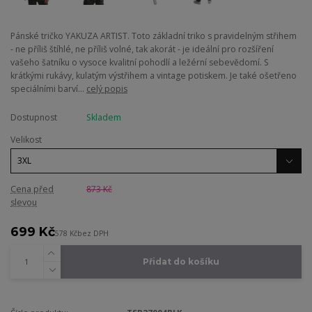
Pánské tričko YAKUZA ARTIST. Toto základní triko s pravidelným střihem
- ne příliš štíhlé, ne příliš volné, tak akorát - je ideální pro rozšíření
vašeho šatníku o vysoce kvalitní pohodlí a ležérní sebevědomí. S
krátkými rukávy, kulatým výstřihem a vintage potiskem. Je také ošetřeno
speciálními barví...
celý popis
Dostupnost
Skladem
Velikost
Cena před
873 Kč
slevou
699 Kč
578 Kč
bez DPH
Přidat do košíku