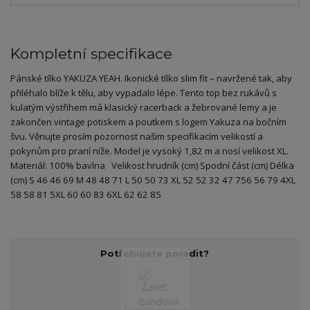
Kompletní specifikace
Pánské tílko YAKUZA YEAH. Ikonické tílko slim fit – navržené tak, aby
přiléhalo blíže k tělu, aby vypadalo lépe. Tento top bez rukávů s
kulatým výstřihem má klasický racerback a žebrované lemy a je
zakončen vintage potiskem a poutkem s logem Yakuza na bočním
švu. Věnujte prosím pozornost našim specifikacím velikostí a
pokynům pro praní níže. Model je vysoký 1,82 m a nosí velikost XL.
Materiál: 100% bavlna Velikost hrudník (cm) Spodní část (cm) Délka
(cm) S 46 46 69 M 48 48 71 L 50 50 73 XL 52 52 32 47 756 56 79 4XL
58 58 81 5XL 60 60 83 6XL 62 62 85
Potřebujete poradit?