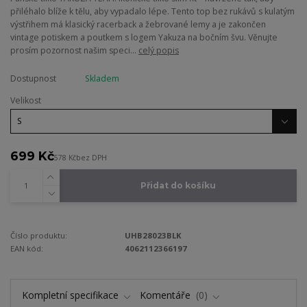
přiléhalo blíže k tělu, aby vypadalo lépe. Tento top bez rukávů s kulatým
výstřihem má klasický racerback a žebrované lemy a je zakončen
vintage potiskem a poutkem s logem Yakuza na bočním švu. Věnujte
prosím pozornost našim speci...
celý popis
Dostupnost
Skladem
Velikost
699 Kč
578 Kč
bez DPH
Přidat do košíku
Číslo produktu:
UHB28023BLK
EAN kód:
4062112366197
Kompletní specifikace
Komentáře
0