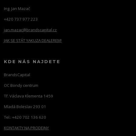
Ing. Jan Mazač
+420 737 977 223
jan.mazac@brandscapital.cz
JAK SE STÁT YAKUZA DEALEREM!
KDE NÁS NAJDETE
BrandsCapital
OC Bondy centrum
Tř. Václava Klementa 1459
Mladá Boleslav 293 01
Tel.: +420 702 136 620
KONTAKTY NA PRODEJNY