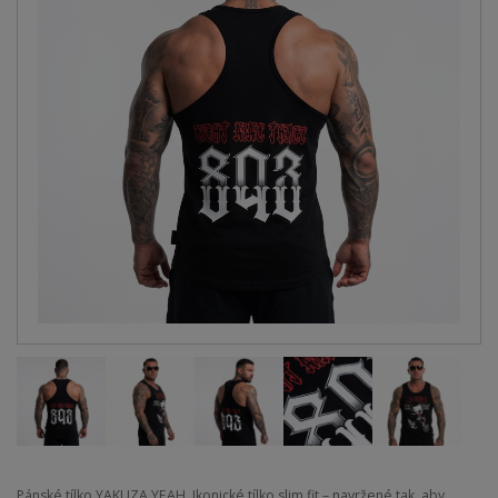
Pánské tílko YAKUZA YEAH. Ikonické tílko slim fit – navržené tak, aby