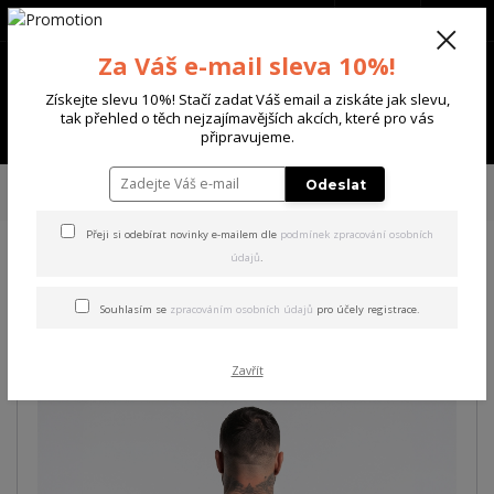
+420 702 136 620
(Po-Ne, 8-20 hod.)
CZK
0
Za Váš e-mail sleva 10%!
0 Kč
Získejte slevu 10%! Stačí zadat Váš email a ziskáte jak slevu,
tak přehled o těch nejzajímavějších akcích, které pro vás
Menu
připravujeme.
Úvod
PÁNSKÉ
TRIKA & TÍLKA
Yakuza pánské tílko Yeah Slim Racer
Odeslat
Tanktop black S
Přeji si odebírat novinky e-mailem dle
podmínek zpracování osobních
údajů
.
Yakuza pánské tílko Yeah
Slim Racer Tanktop black S
Souhlasím se
zpracováním osobních údajů
pro účely registrace.
Zavřít