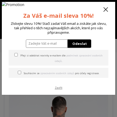
+420 702 136 620
(Po-Ne, 8-20 hod.)
CZK
0
Za Váš e-mail sleva 10%!
0 Kč
Získejte slevu 10%! Stačí zadat Váš email a ziskáte jak slevu,
tak přehled o těch nejzajímavějších akcích, které pro vás
Menu
připravujeme.
Úvod
PÁNSKÉ
TRIKA & TÍLKA
Yakuza pánské tílko Yeah Slim Racer
Odeslat
Tanktop
Přeji si odebírat novinky e-mailem dle
podmínek zpracování osobních
údajů
.
Yakuza pánské tílko Yeah
Slim Racer Tanktop
Souhlasím se
zpracováním osobních údajů
pro účely registrace.
Zavřít