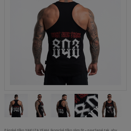
Pánské tílko YAKUZA YEAH. Ikonické tílko slim fit – navržené tak, aby