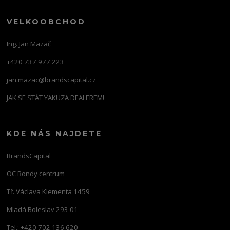
VELKOOBCHOD
Ing. Jan Mazač
+420 737 977 223
jan.mazac@brandscapital.cz
JAK SE STÁT YAKUZA DEALEREM!
KDE NÁS NAJDETE
BrandsCapital
OC Bondy centrum
Tř. Václava Klementa 1459
Mladá Boleslav 293 01
Tel.: +420 702 136 620