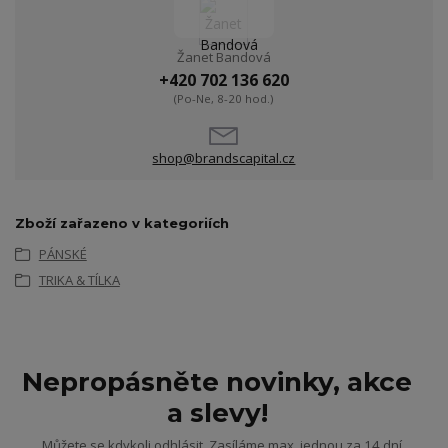
Žanet Bandová
+420 702 136 620
(Po-Ne, 8-20 hod.)
shop@brandscapital.cz
Zboží zařazeno v kategoriích
PÁNSKÉ
TRIKA & TÍLKA
Nepropásněte novinky, akce
a slevy!
Můžete se kdykoli odhlásit. Zasíláme max. jednou za 14 dní.