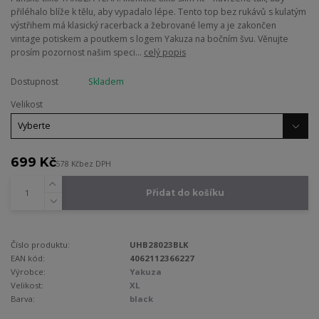
přiléhalo blíže k tělu, aby vypadalo lépe. Tento top bez rukávů s kulatým
výstřihem má klasický racerback a žebrované lemy a je zakončen
vintage potiskem a poutkem s logem Yakuza na bočním švu. Věnujte
prosím pozornost našim speci...
celý popis
Dostupnost
Skladem
Velikost
699 Kč
578 Kč
bez DPH
Přidat do košíku
Číslo produktu:
UHB28023BLK
EAN kód:
4062112366227
Výrobce:
Yakuza
Velikost:
XL
Barva:
black