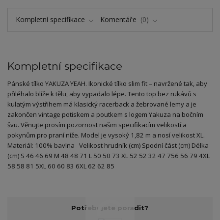
Kompletní specifikace
Komentáře
0
Kompletní specifikace
Pánské tílko YAKUZA YEAH. Ikonické tílko slim fit – navržené tak, aby
přiléhalo blíže k tělu, aby vypadalo lépe. Tento top bez rukávů s
kulatým výstřihem má klasický racerback a žebrované lemy a je
zakončen vintage potiskem a poutkem s logem Yakuza na bočním
švu. Věnujte prosím pozornost našim specifikacím velikostí a
pokynům pro praní níže. Model je vysoký 1,82 m a nosí velikost XL.
Materiál: 100% bavlna Velikost hrudník (cm) Spodní část (cm) Délka
(cm) S 46 46 69 M 48 48 71 L 50 50 73 XL 52 52 32 47 756 56 79 4XL
58 58 81 5XL 60 60 83 6XL 62 62 85
Potřebujete poradit?