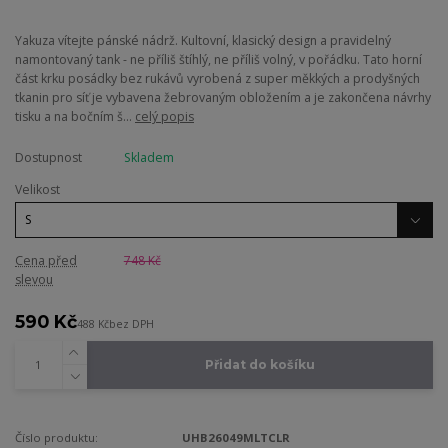
Yakuza vítejte pánské nádrž. Kultovní, klasický design a pravidelný
namontovaný tank - ne příliš štíhlý, ne příliš volný, v pořádku. Tato horní
část krku posádky bez rukávů vyrobená z super měkkých a prodyšných
tkanin pro síť je vybavena žebrovaným obložením a je zakončena návrhy
tisku a na bočním š...
celý popis
Dostupnost
Skladem
Velikost
Cena před
748 Kč
slevou
590 Kč
488 Kč
bez DPH
Přidat do košíku
Číslo produktu:
UHB26049MLTCLR