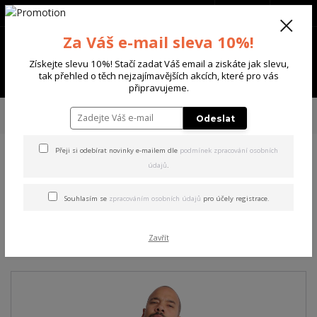
+420 702 136 620
(Po-Ne, 8-20 hod.)
CZK
0
Za Váš e-mail sleva 10%!
0 Kč
Získejte slevu 10%! Stačí zadat Váš email a ziskáte jak slevu,
Menu
tak přehled o těch nejzajímavějších akcích, které pro vás
připravujeme.
Úvod
PÁNSKÉ
TRIKA & TÍLKA
Yakuza pánské tílko Welcome Mesh
Odeslat
Tanktop colorful S
Přeji si odebírat novinky e-mailem dle
podmínek zpracování osobních
údajů
.
Yakuza pánské tílko
Welcome Mesh Tanktop
Souhlasím se
zpracováním osobních údajů
pro účely registrace.
colorful S
Zavřít
Akce