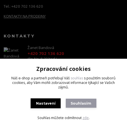
Tel.: +420 702 136 620
KONTAKTY NA PRODEJNY
KONTAKTY
Žanet Bandová
+420 702 136 620
(Po-Ne, 8-20 hod.)
Zpracování cookies
shop@brandscapital.cz
Náš e-shop a partneři potřebují Váš
souhlas
s použitím souborů
cookies, aby Vám mohli zobrazovat informace týkající se Vašich
zájmů.
Nastavení
Souhlasím
Copyright 2020 BrandsCapital s.r.o.
Souhlas můžete odmítnout
zde
.