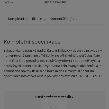
EAN kód:
4062112348407
Kompletní specifikace
Komentáře
0
Kompletní specifikace
Yakuza vítejte pánské nádrž. Kultovní, klasický design a pravidelný
namontovaný tank - ne příliš štíhlý, ne příliš volný, v pořádku. Tato
horní část krku posádky bez rukávů vyrobená z super měkkých a
prodyšných tkanin pro síť je vybavena žebrovaným obložením a je
zakončena návrhy tisku a na bočním švu. Dávejte si pozor na
specifikace našich velikostí a pokyny pro mytí níže. 87 6xl 65 65 89
Potřebujete poradit?