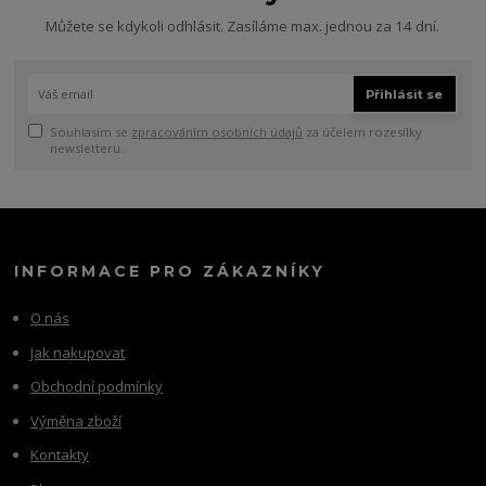
Můžete se kdykoli odhlásit. Zasíláme max. jednou za 14 dní.
Přihlásit se
Souhlasím se
zpracováním osobních údajů
za účelem rozesílky
newsletteru.
INFORMACE PRO ZÁKAZNÍKY
O nás
Jak nakupovat
Obchodní podmínky
Výměna zboží
Kontakty