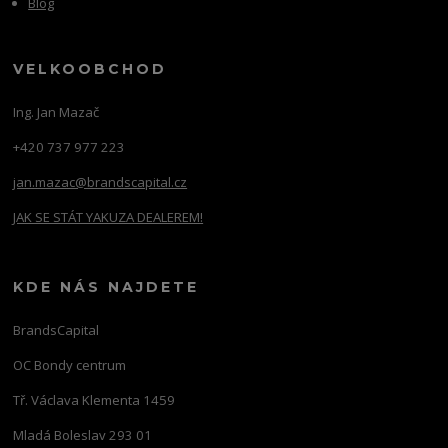
Blog
VELKOOBCHOD
Ing. Jan Mazač
+420 737 977 223
jan.mazac@brandscapital.cz
JAK SE STÁT YAKUZA DEALEREM!
KDE NÁS NAJDETE
BrandsCapital
OC Bondy centrum
Tř. Václava Klementa 1459
Mladá Boleslav 293 01