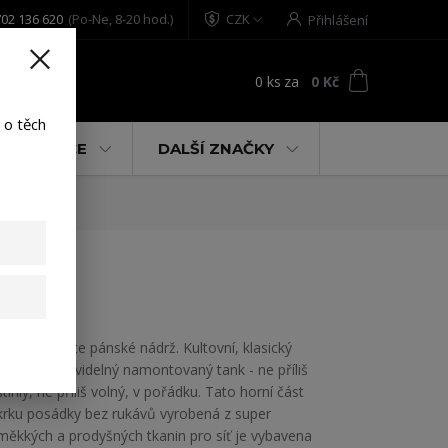
02 136 620
(Po-Ne, 8-20 hod.)
CZK
Přihlášení
0
ks
za
0 Kč
t
 o těch
% AKCE
DALŠÍ ZNAČKY
Yakuza vítejte pánské nádrž. Kultovní, klasický
design a pravidelný namontovaný tank - ne příliš
štíhlý, ne příliš volný, v pořádku. Tato horní část
krku posádky bez rukávů vyrobená z super
měkkých a prodyšných tkanin pro síť je vybavena