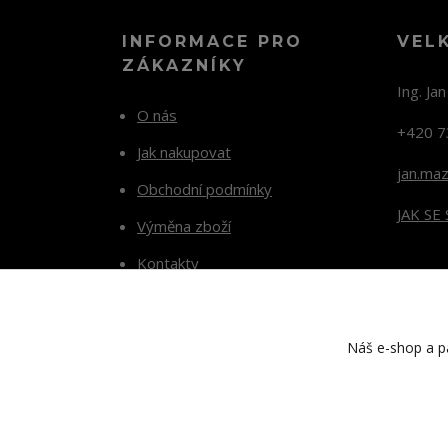
INFORMACE PRO
VEL
ZÁKAZNÍKY
Ing. Ja
O nás
+420 7
Jak nakupovat
jan.ma
Obchodní podmínky
JAK SE
Výměna zboží
Kontakty
Blog
Náš e-shop a pa