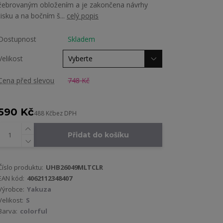
žebrovaným obložením a je zakončena návrhy
tisku a na bočním š...
celý popis
Dostupnost
Skladem
Velikost
Cena před slevou
748 Kč
590 Kč
488 Kč
bez DPH
Přidat do košíku
Číslo produktu:
UHB26049MLTCLR
EAN kód:
4062112348407
Výrobce:
Yakuza
Velikost:
S
Barva:
colorful