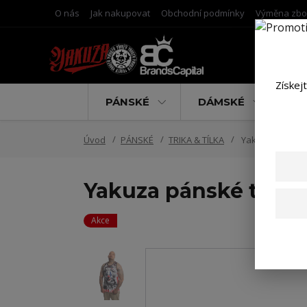
O nás
Jak nakupovat
Obchodní podmínky
Výměna zbo
Získej
PÁNSKÉ
DÁMSKÉ
D
Úvod
PÁNSKÉ
TRIKA & TÍLKA
Yakuza pánské 
Yakuza pánské tílk
Akce