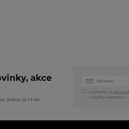
vinky, akce
Souhlasím se
zpracová
rozesílky newsletteru.
ax. jednou za 14 dní.