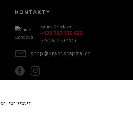
KONTAKTY
Žanet Bandová
+420 702 136 620
(Po-Ne, 8-20 hod.)
shop@brandscapital.cz
ohli zobrazovat