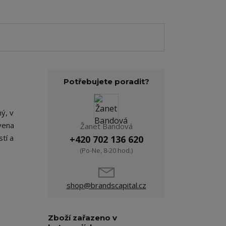
Potřebujete poradit?
ný, v
vena
Žanet Bandová
tí a
+420 702 136 620
(Po-Ne, 8-20 hod.)
shop@brandscapital.cz
Zboží zařazeno v