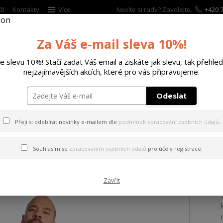
ží
Kontakty
Více
Nevíte si rady? Zavolejte.
+420 7
Za Váš e-mail sleva 10%!
Hleda
te slevu 10%! Stačí zadat Váš email a ziskáte jak slevu, tak přehled
nejzajímavějších akcích, které pro vás připravujeme.
ĚTSKÉ
DOPLŇKY
DÁRKOVÉ POUKAZY
Odeslat
tílko Welcome Mesh Tanktop
Přeji si odebírat novinky e-mailem dle
podmínek zpracování osobních údajů
.
o Welcome Mesh Tanktop
Souhlasím se
zpracováním osobních údajů
pro účely registrace.
Zavřít