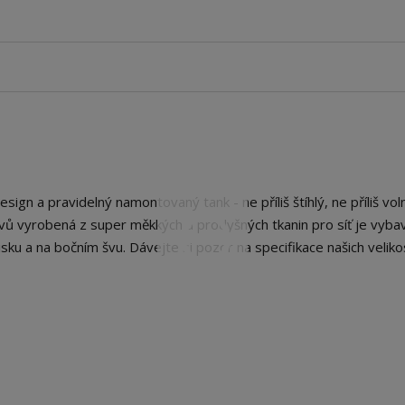
sign a pravidelný namontovaný tank - ne příliš štíhlý, ne příliš vol
ávů vyrobená z super měkkých a prodyšných tkanin pro síť je vyba
u a na bočním švu. Dávejte si pozor na specifikace našich velikos