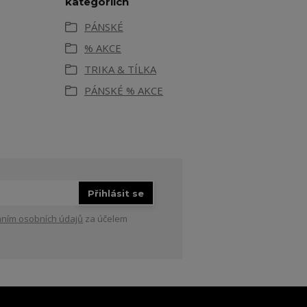
kategoriích
PÁNSKÉ
% AKCE
TRIKA & TÍLKA
PÁNSKÉ % AKCE
Přihlásit se
ním osobních údajů
za účelem