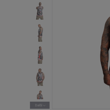
Další