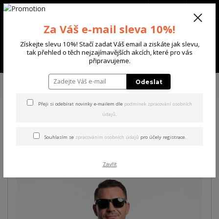
+420 702 136 620
(Po-Ne, 8-20 hod.)
CZK
0
Za Váš e-mail sleva 10%!
0 Kč
Získejte slevu 10%! Stačí zadat Váš email a ziskáte jak slevu,
tak přehled o těch nejzajímavějších akcích, které pro vás
Menu
připravujeme.
Úvod
PÁNSKÉ
TRIKA & TÍLKA
Yakuza pánské tílko Crusher Slim Racer
Odeslat
Basic Tanktop
Přeji si odebírat novinky e-mailem dle
podmínek zpracování osobních
údajů
.
Yakuza pánské tílko Crusher
Slim Racer Basic Tanktop
Souhlasím se
zpracováním osobních údajů
pro účely registrace.
Zavřít