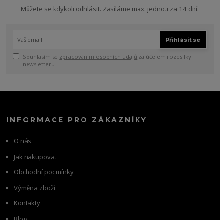
Můžete se kdykoli odhlásit. Zasíláme max. jednou za 14 dní.
Přihlásit se
Souhlasím se
zpracováním osobních údajů
za účelem rozesílky
newsletteru.
INFORMACE PRO ZÁKAZNÍKY
O nás
Jak nakupovat
Obchodní podmínky
Výměna zboží
Kontakty
Blog