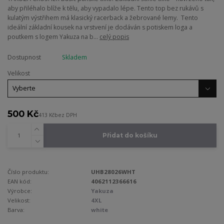
aby přiléhalo blíže k tělu, aby vypadalo lépe. Tento top bez rukávů s
kulatým výstřihem má klasický racerback a žebrované lemy. Tento
ideální základní kousek na vrstvení je dodáván s potiskem loga a
poutkem s logem Yakuza na b...
celý popis
Dostupnost
Skladem
Velikost
500 Kč
413 Kč
bez DPH
Přidat do košíku
Číslo produktu:
UHB28026WHT
EAN kód:
4062112366616
Výrobce:
Yakuza
Velikost:
4XL
Barva:
white