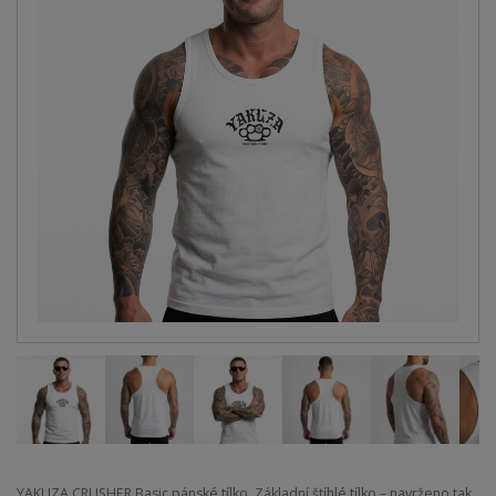
YAKUZA CRUSHER Basic pánské tílko. Základní štíhlé tílko – navrženo tak,