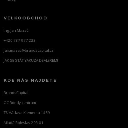
VELKOOBCHOD
Ing. Jan Mazač
+420 737 977 223
jan.mazac@brandscapital.cz
JAK SE STÁT YAKUZA DEALEREM!
KDE NÁS NAJDETE
BrandsCapital
OC Bondy centrum
Tř. Václava Klementa 1459
Mladá Boleslav 293 01