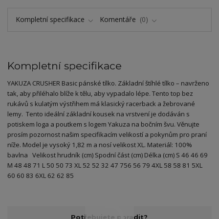
Kompletní specifikace
Komentáře
0
Kompletní specifikace
YAKUZA CRUSHER Basic pánské tílko. Základní štíhlé tílko – navrženo
tak, aby přiléhalo blíže k tělu, aby vypadalo lépe. Tento top bez
rukávů s kulatým výstřihem má klasický racerback a žebrované
lemy. Tento ideální základní kousek na vrstvení je dodáván s
potiskem loga a poutkem s logem Yakuza na bočním švu. Věnujte
prosím pozornost našim specifikacím velikostí a pokynům pro praní
níže. Model je vysoký 1,82 m a nosí velikost XL. Materiál: 100%
bavlna Velikost hrudník (cm) Spodní část (cm) Délka (cm) S 46 46 69
M 48 48 71 L 50 50 73 XL 52 52 32 47 756 56 79 4XL 58 58 81 5XL
60 60 83 6XL 62 62 85
Potřebujete poradit?