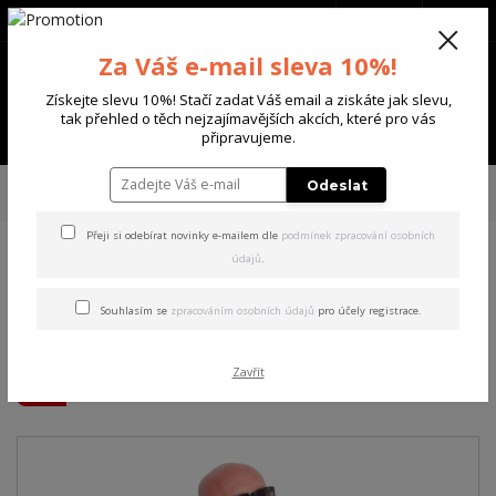
+420 702 136 620
(Po-Ne, 8-20 hod.)
CZK
0
Za Váš e-mail sleva 10%!
0 Kč
Získejte slevu 10%! Stačí zadat Váš email a ziskáte jak slevu,
tak přehled o těch nejzajímavějších akcích, které pro vás
Menu
připravujeme.
Úvod
PÁNSKÉ
TRIKA & TÍLKA
Yakuza pánské tílko Bloodbrand V02
Odeslat
Slim Racer Tanktop black 3XL
Přeji si odebírat novinky e-mailem dle
podmínek zpracování osobních
údajů
.
Yakuza pánské tílko
Bloodbrand V02 Slim Racer
Souhlasím se
zpracováním osobních údajů
pro účely registrace.
Tanktop black 3XL
Zavřít
Akce