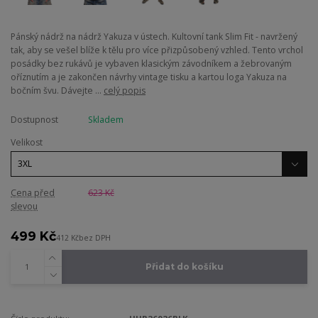
Pánský nádrž na nádrž Yakuza v ústech. Kultovní tank Slim Fit - navržený
tak, aby se vešel blíže k tělu pro více přizpůsobený vzhled. Tento vrchol
posádky bez rukávů je vybaven klasickým závodníkem a žebrovaným
oříznutím a je zakončen návrhy vintage tisku a kartou loga Yakuza na
bočním švu. Dávejte ...
celý popis
Dostupnost
Skladem
Velikost
Cena před
623 Kč
slevou
499 Kč
412 Kč
bez DPH
Přidat do košíku