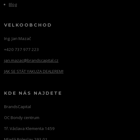
Blog
VELKOOBCHOD
Ing. Jan Mazač
+420 737 977 223
jan.mazac@brandscapital.cz
JAK SE STÁT YAKUZA DEALEREM!
KDE NÁS NAJDETE
BrandsCapital
OC Bondy centrum
Tř. Václava Klementa 1459
Mladá Boleslav 293 01