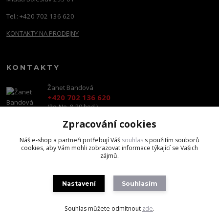
Tel.: +420 702 136 620
KONTAKTY NA PRODEJNY
KONTAKTY
Žanet Bandová
+420 702 136 620
(Po-Ne, 8-20 hod.)
Zpracování cookies
shop@brandscapital.cz
Náš e-shop a partneři potřebují Váš
souhlas
s použitím souborů
cookies, aby Vám mohli zobrazovat informace týkající se Vašich
zájmů.
Nastavení
Souhlasím
Copyright 2020 BrandsCapital s.r.o.
Souhlas můžete odmítnout
zde
.