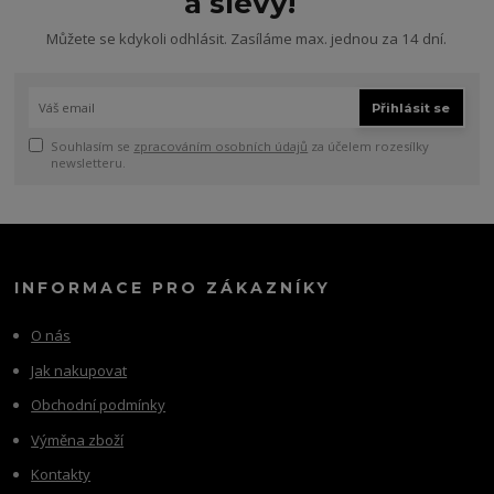
a slevy!
Můžete se kdykoli odhlásit. Zasíláme max. jednou za 14 dní.
Přihlásit se
Souhlasím se
zpracováním osobních údajů
za účelem rozesílky
newsletteru.
INFORMACE PRO ZÁKAZNÍKY
O nás
Jak nakupovat
Obchodní podmínky
Výměna zboží
Kontakty