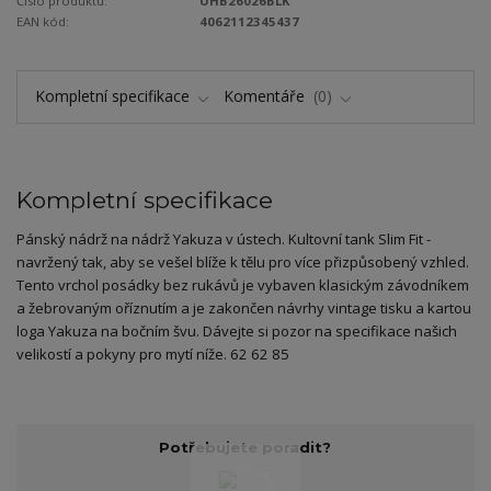
Číslo produktu:
UHB26026BLK
EAN kód:
4062112345437
Kompletní specifikace
Komentáře
0
Kompletní specifikace
Pánský nádrž na nádrž Yakuza v ústech. Kultovní tank Slim Fit -
navržený tak, aby se vešel blíže k tělu pro více přizpůsobený vzhled.
Tento vrchol posádky bez rukávů je vybaven klasickým závodníkem
a žebrovaným oříznutím a je zakončen návrhy vintage tisku a kartou
loga Yakuza na bočním švu. Dávejte si pozor na specifikace našich
velikostí a pokyny pro mytí níže. 62 62 85
Potřebujete poradit?