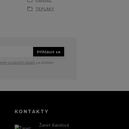
TEPLÁKY
Přihlásit se
ním osobních údajů
za účelem
KONTAKTY
Žanet Bandová