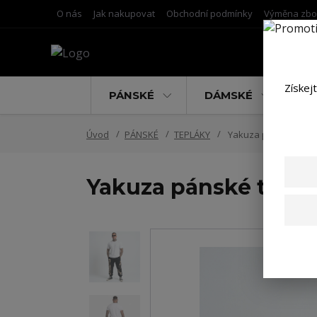
O nás
Jak nakupovat
Obchodní podmínky
Výměna zbo
Získej
PÁNSKÉ
DÁMSKÉ
D
Úvod
PÁNSKÉ
TEPLÁKY
Yakuza pánské teplák
Yakuza pánské teplá