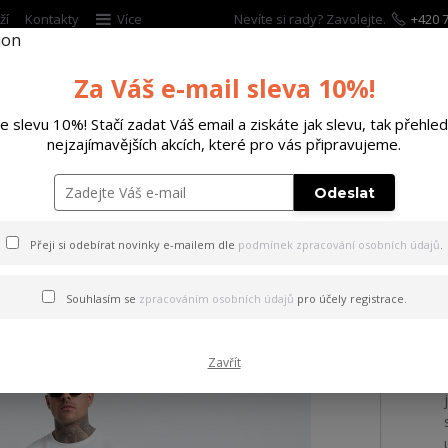
ží
Kontakty
Více
Nevíte si rady? Zavolejte.
+420 7
Hleda
Za Váš e-mail sleva 10%!
te slevu 10%! Stačí zadat Váš email a ziskáte jak slevu, tak přehled
ĚTSKÉ
DOPLŇKY
DÁRKOVÉ POUKAZY
nejzajímavějších akcích, které pro vás připravujeme.
y Pray Loose Joggers black XL
Odeslat
Přeji si odebírat novinky e-mailem dle
podmínek zpracování osobních údajů
.
ky Pray Loose Joggers black
Souhlasím se
zpracováním osobních údajů
pro účely registrace.
Zavřít