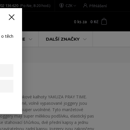
02 136 620
(Po-Ne, 8-20 hod.)
CZK
Přihlášení
0
ks
za
0 Kč
t
 o těch
% AKCE
DALŠÍ ZNAČKY
 XL
Pánské teplákové kalhoty YAKUZA PRAY TIME.
Tyto pohodlné, volně vypasované joggery jsou
přehnané a super uvolněné. Tyto manžetové
joggery mají super měkkou podšívku, elastický pas
se stahovací šňůrkou, dvě přední kapsy a jednu
uzavíratelnou zadní kapsu. Joggery jsou zakončeny