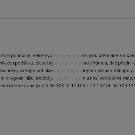
Tyto pohodlné, volně vypasované joggery jsou přehnané a super
ěkkou podšívku, elastický pas se stahovací šňůrkou, dvě přední 
 zakončeny vintage potiskem a záložkou s logem Yakuza. Věnujte p
m pro praní níže. Model je vysoký 1,82 m a nosí velikost M. Materi
ová délka strany (cm) S 40 103 M 42 105 L 44 107 XL 46 109 13