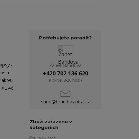
Potřebujete poradit?
kapsy a
Žanet Bandová
rosím
+420 702 136 620
ál: 90
(Po-Ne, 8-20 hod.)
1XL 46
shop@brandscapital.cz
Zboží zařazeno v
kategoriích
PÁNSKÉ