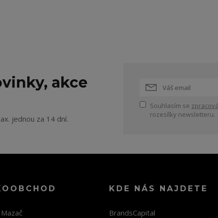
vinky, akce
Souhlasím se
zpracová
rozesílky newsletteru.
ax. jednou za 14 dní.
KOOBCHOD
KDE NÁS NAJDETE
n Mazač
BrandsCapital