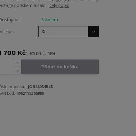
vintage potiskem a zálo...
celý popis
Dostupnost
Skladem
Velikost
1 700 Kč
1 405 Kč
bez DPH
Přidat do košíku
Číslo produktu:
JOB28034BLK
EAN kód:
4062112366999