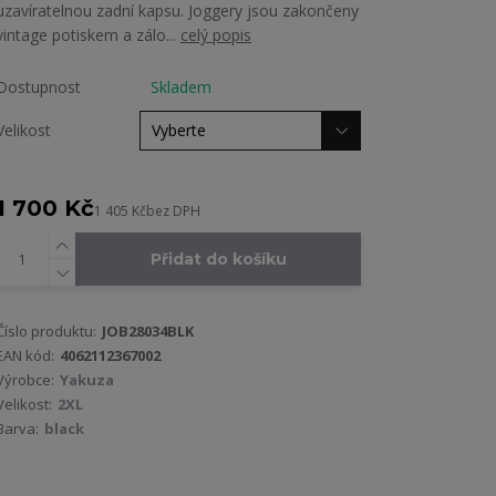
uzavíratelnou zadní kapsu. Joggery jsou zakončeny
vintage potiskem a zálo...
celý popis
Dostupnost
Skladem
Velikost
1 700 Kč
1 405 Kč
bez DPH
Přidat do košíku
Číslo produktu:
JOB28034BLK
EAN kód:
4062112367002
Výrobce:
Yakuza
Velikost:
2XL
Barva:
black