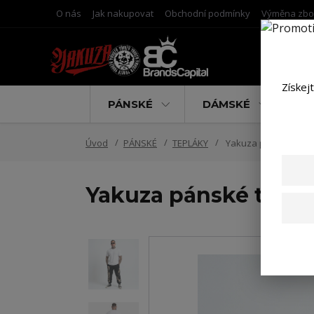
O nás
Jak nakupovat
Obchodní podmínky
Výměna zbo
Získej
PÁNSKÉ
DÁMSKÉ
D
Úvod
PÁNSKÉ
TEPLÁKY
Yakuza pánské teplá
Yakuza pánské teplá