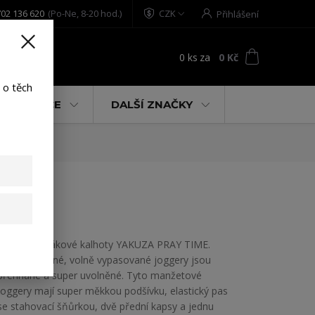
02 136 620
(Po-Ne, 8-20 hod.)
CZK
Přihlášení
0
ks
za
0 Kč
t
 o těch
% AKCE
DALŠÍ ZNAČKY
Pánské teplákové kalhoty YAKUZA PRAY TIME.
Tyto pohodlné, volně vypasované joggery jsou
přehnané a super uvolněné. Tyto manžetové
joggery mají super měkkou podšívku, elastický pas
se stahovací šňůrkou, dvě přední kapsy a jednu