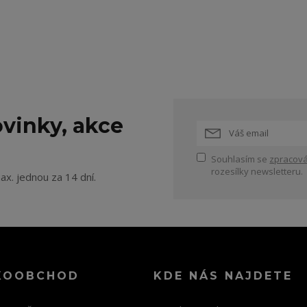
vinky, akce
Souhlasím se
zpracová
rozesílky newsletteru.
ax. jednou za 14 dní.
KOOBCHOD
KDE NÁS NAJDETE