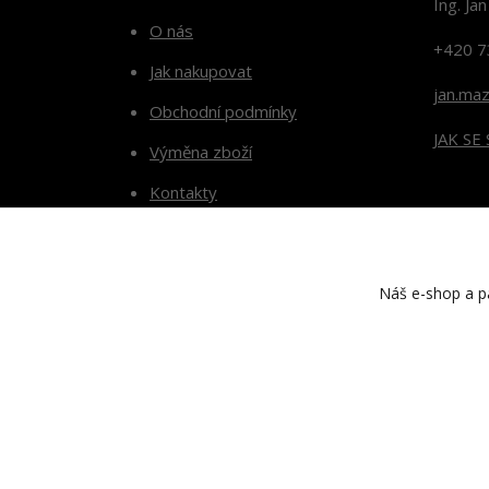
Ing. Ja
O nás
+420 7
Jak nakupovat
jan.ma
Obchodní podmínky
JAK SE
Výměna zboží
Kontakty
Blog
Náš e-shop a pa