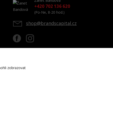
Žanet Bandová
+420 702 136 620
(Po-Ne, 8-20 hod.)
shop@brandscapital.cz
ohli zobrazovat