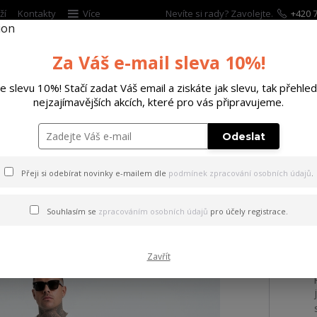
ží
Kontakty
Více
Nevíte si rady? Zavolejte.
+420 7
Za Váš e-mail sleva 10%!
Hleda
te slevu 10%! Stačí zadat Váš email a ziskáte jak slevu, tak přehled
nejzajímavějších akcích, které pro vás připravujeme.
ĚTSKÉ
DOPLŇKY
DÁRKOVÉ POUKAZY
Odeslat
ky Pray Loose Joggers
Přeji si odebírat novinky e-mailem dle
podmínek zpracování osobních údajů
.
ky Pray Loose Joggers
Souhlasím se
zpracováním osobních údajů
pro účely registrace.
Zavřít