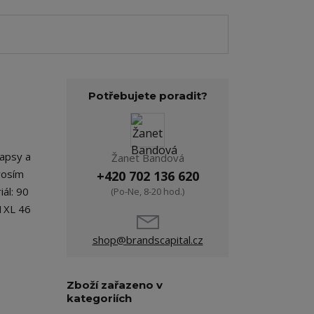
Potřebujete poradit?
kapsy a
Žanet Bandová
rosím
+420 702 136 620
ál: 90
(Po-Ne, 8-20 hod.)
1XL 46
shop@brandscapital.cz
Zboží zařazeno v
kategoriích