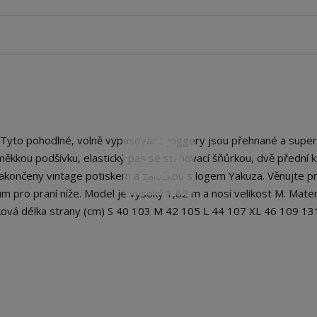
Tyto pohodlné, volně vypasované joggery jsou přehnané a super
ěkkou podšívku, elastický pas se stahovací šňůrkou, dvě přední 
 zakončeny vintage potiskem a záložkou s logem Yakuza. Věnujte p
m pro praní níže. Model je vysoký 1,82 m a nosí velikost M. Materi
ová délka strany (cm) S 40 103 M 42 105 L 44 107 XL 46 109 13