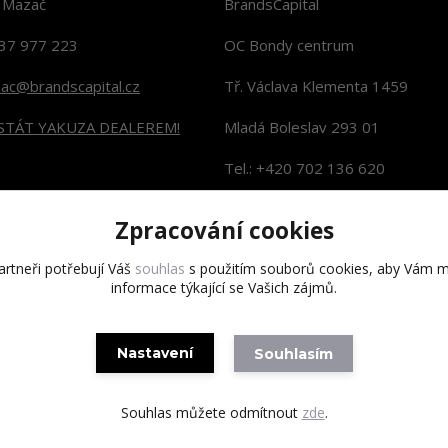
n Mazač
BrandsCapital
37 977 223
OC Bondy centrum
zac@brandscapital.cz
Tř. Václava Klementa 1459
 STÁT YAKUZA DEALEREM!
Mladá Boleslav 293 01
Tel.: +420 702 136 620
KONTAKTY NA PRODEJNY
Zpracování cookies
rtneři potřebují Váš
souhlas
s použitím souborů cookies, aby Vám m
informace týkající se Vašich zájmů.
Copyright 2020 BrandsCapital s.r.o.
Nastavení
Souhlasím
Souhlas můžete odmítnout
zde
.