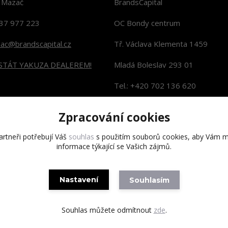
n Mazač
BrandsCapital
37 977 223
OC Bondy centrum
zac@brandscapital.cz
Tř. Václava Klementa 1459
 STÁT YAKUZA DEALEREM!
Mladá Boleslav 293 01
Tel.: +420 702 136 620
KONTAKTY NA PRODEJNY
Zpracování cookies
rtneři potřebují Váš
souhlas
s použitím souborů cookies, aby Vám m
informace týkající se Vašich zájmů.
Copyright 2020 BrandsCapital s.r.o.
Nastavení
Souhlasím
Souhlas můžete odmítnout
zde
.