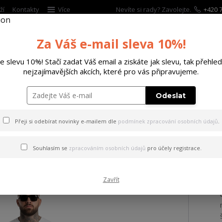
ží
Kontakty
Více
Nevíte si rady? Zavolejte.
+420 7
Za Váš e-mail sleva 10%!
Hleda
te slevu 10%! Stačí zadat Váš email a ziskáte jak slevu, tak přehled
nejzajímavějších akcích, které pro vás připravujeme.
ĚTSKÉ
DOPLŇKY
DÁRKOVÉ POUKAZY
Odeslat
y Liquid Loose Joggers black XL
Přeji si odebírat novinky e-mailem dle
podmínek zpracování osobních údajů
.
ky Liquid Loose Joggers bla
Souhlasím se
zpracováním osobních údajů
pro účely registrace.
Zavřít