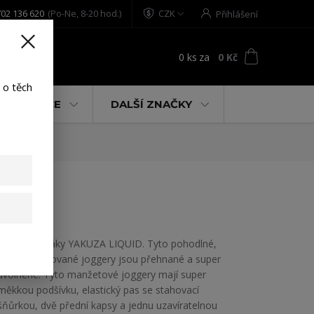
02 136 620
(Po-Ne, 8-20 hod.)
CZK
Přihlášení
0
ks
za
0 Kč
t
 o těch
% AKCE
DALŠÍ ZNAČKY
ck XL
Pánské tepláky YAKUZA LIQUID. Tyto pohodlné,
volně vypasované joggery jsou přehnané a super
uvolněné. Tyto manžetové joggery mají super
měkkou podšívku, elastický pas se stahovací
šňůrkou, dvě přední kapsy a jednu uzavíratelnou