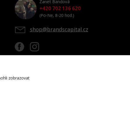
Žanet Bandová
+420 702 136 620
(Po-Ne, 8-20 hod.)
shop@brandscapital.cz
ohli zobrazovat