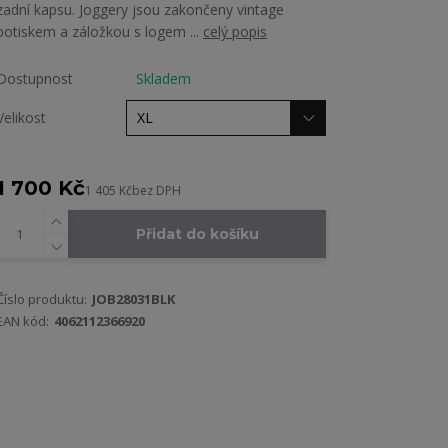
zadní kapsu. Joggery jsou zakončeny vintage
potiskem a záložkou s logem ...
celý popis
Dostupnost
Skladem
Velikost
1 700 Kč
1 405 Kč
bez DPH
Přidat do košíku
Číslo produktu:
JOB28031BLK
EAN kód:
4062112366920