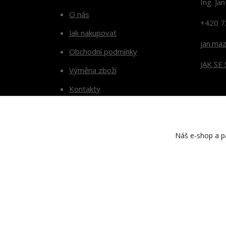
Ing. Ja
O nás
+420 7
Jak nakupovat
jan.ma
Obchodní podmínky
JAK SE
Výměna zboží
Kontakty
Blog
Náš e-shop a pa