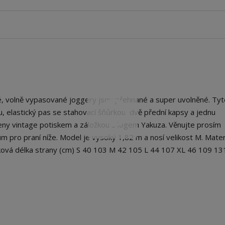
 volně vypasované joggery jsou přehnané a super uvolněné. Tyt
 elastický pas se stahovací šňůrkou, dvě přední kapsy a jednu
čeny vintage potiskem a záložkou s logem Yakuza. Věnujte prosím
m pro praní níže. Model je vysoký 1,82 m a nosí velikost M. Materi
ová délka strany (cm) S 40 103 M 42 105 L 44 107 XL 46 109 13