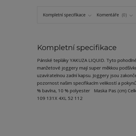
Kompletní specifikace
Komentáře
0
Kompletní specifikace
Pánské tepláky YAKUZA LIQUID. Tyto pohodlné,
manžetové joggery mají super měkkou podšívku,
uzavíratelnou zadní kapsu. Joggery jsou zakon
pozornost našim specifikacím velikostí a pokynů
% bavlna, 10 % polyester Maska Pas (cm) Celk
109 131X 4XL 52 112