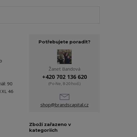
Potřebujete poradit?
o
Žanet Bandová
+420 702 136 620
ál: 90
(Po-Ne, 8-20 hod.)
1XL 46
shop@brandscapital.cz
Zboží zařazeno v
kategoriích