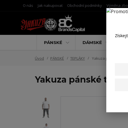
O nás
Jak nakupovat
Obchodní podmínky
Výměna zbo
Získej
PÁNSKÉ
DÁMSKÉ
D
Úvod
PÁNSKÉ
TEPLÁKY
Yakuza pánské teplák
Yakuza pánské teplá