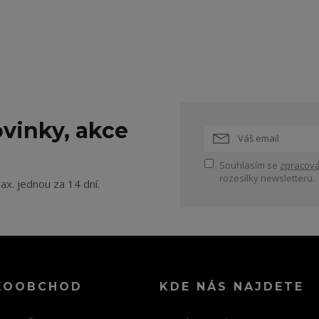
vinky, akce
Souhlasím se
zpracová
rozesílky newsletteru.
ax. jednou za 14 dní.
KOOBCHOD
KDE NÁS NAJDETE