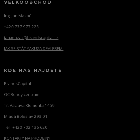
VELKOOBCHOD
Ing. Jan Mazač
+420 737 977 223
jan.mazac@brandscapital.cz
JAK SE STÁT YAKUZA DEALEREM!
KDE NÁS NAJDETE
BrandsCapital
OC Bondy centrum
Tř. Václava Klementa 1459
Mladá Boleslav 293 01
Tel.: +420 702 136 620
KONTAKTY NA PRODEJNY