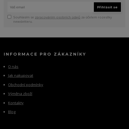
Přihlásit se
Souhlasím se
zpracováním osobních údajů
za účelem rozesílky
newsletteru.
INFORMACE PRO ZÁKAZNÍKY
O nás
Jak nakupovat
Obchodní podmínky
Výměna zboží
Kontakty
Blog