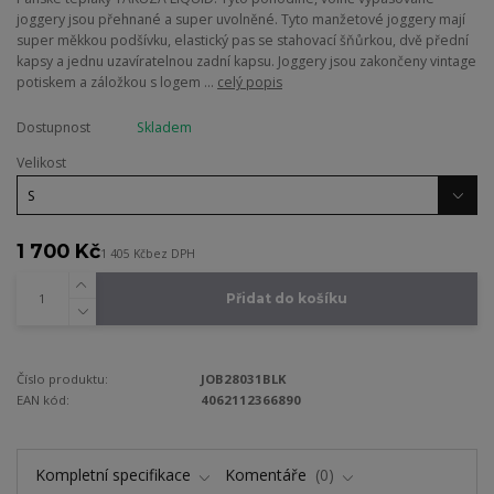
joggery jsou přehnané a super uvolněné. Tyto manžetové joggery mají
super měkkou podšívku, elastický pas se stahovací šňůrkou, dvě přední
kapsy a jednu uzavíratelnou zadní kapsu. Joggery jsou zakončeny vintage
potiskem a záložkou s logem ...
celý popis
Dostupnost
Skladem
Velikost
1 700 Kč
1 405 Kč
bez DPH
Přidat do košíku
Číslo produktu:
JOB28031BLK
EAN kód:
4062112366890
Kompletní specifikace
Komentáře
0