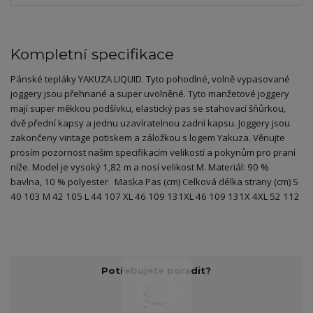
Kompletní specifikace
Pánské tepláky YAKUZA LIQUID. Tyto pohodlné, volně vypasované
joggery jsou přehnané a super uvolněné. Tyto manžetové joggery
mají super měkkou podšívku, elastický pas se stahovací šňůrkou,
dvě přední kapsy a jednu uzavíratelnou zadní kapsu. Joggery jsou
zakončeny vintage potiskem a záložkou s logem Yakuza. Věnujte
prosím pozornost našim specifikacím velikostí a pokynům pro praní
níže. Model je vysoký 1,82 m a nosí velikost M. Materiál: 90 %
bavlna, 10 % polyester Maska Pas (cm) Celková délka strany (cm) S
40 103 M 42 105 L 44 107 XL 46 109 131XL 46 109 131X 4XL 52 112
Potřebujete poradit?