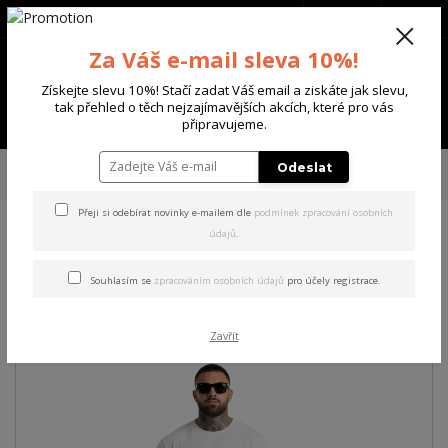
+420 702 136 620
(Po-Ne, 8-20 hod.)
CZK
0
Za Váš e-mail sleva 10%!
0 Kč
Získejte slevu 10%! Stačí zadat Váš email a ziskáte jak slevu,
tak přehled o těch nejzajímavějších akcích, které pro vás
Menu
připravujeme.
Úvod
PÁNSKÉ
TEPLÁKY
Yakuza pánské tepláky Liquid Loose Joggers
Odeslat
black S
Přeji si odebírat novinky e-mailem dle
podmínek zpracování osobních
údajů
.
Yakuza pánské tepláky Liquid
Loose Joggers black S
Souhlasím se
zpracováním osobních údajů
pro účely registrace.
Zavřít