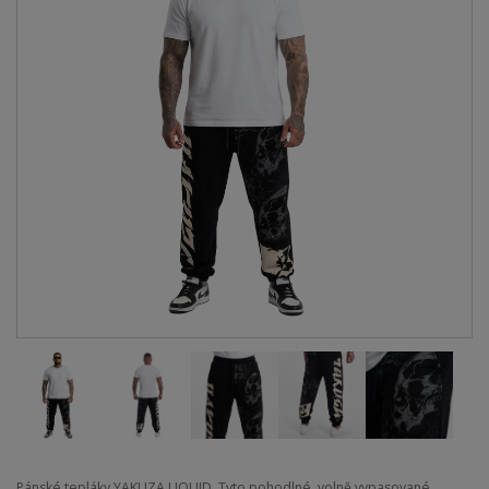
Pánské tepláky YAKUZA LIQUID. Tyto pohodlné, volně vypasované