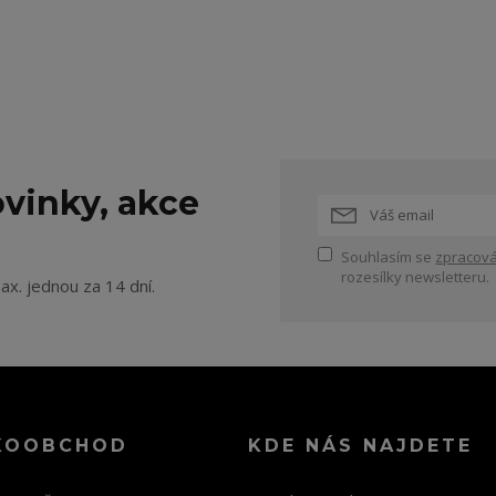
vinky, akce
Souhlasím se
zpracová
rozesílky newsletteru.
ax. jednou za 14 dní.
KOOBCHOD
KDE NÁS NAJDETE