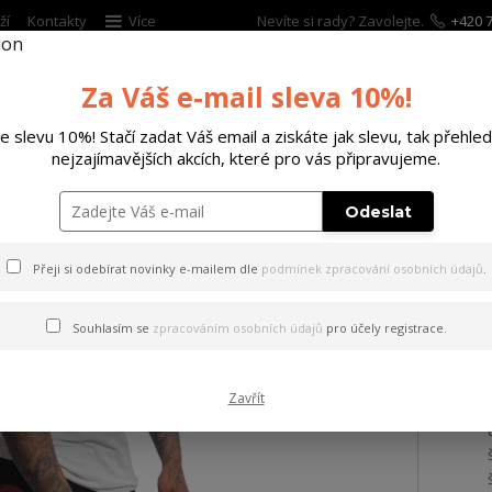
ží
Kontakty
Více
Nevíte si rady? Zavolejte.
+420 7
Za Váš e-mail sleva 10%!
Hleda
te slevu 10%! Stačí zadat Váš email a ziskáte jak slevu, tak přehled
nejzajímavějších akcích, které pro vás připravujeme.
ĚTSKÉ
DOPLŇKY
DÁRKOVÉ POUKAZY
Odeslat
y Game Over Sweat Shorts black S
Přeji si odebírat novinky e-mailem dle
podmínek zpracování osobních údajů
.
y Game Over Sweat Shorts bl
Souhlasím se
zpracováním osobních údajů
pro účely registrace.
Zavřít