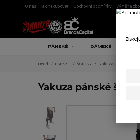
O nás
Jak nakupovat
Obchodní podmínky
Výměna zbo
Získej
PÁNSKÉ
DÁMSKÉ
D
Úvod
PÁNSKÉ
ŠORTKY
Yakuza pánské šortk
Yakuza pánské šortk