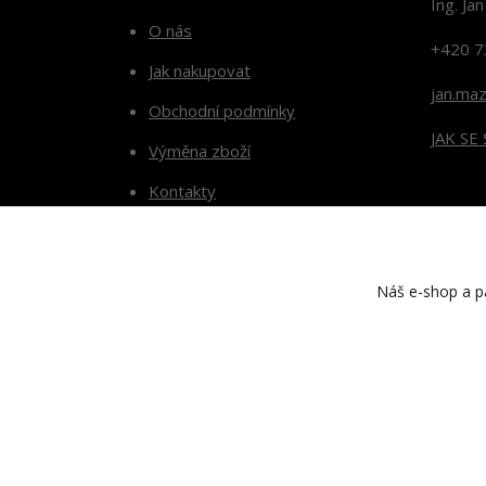
Ing. Ja
O nás
+420 7
Jak nakupovat
jan.ma
Obchodní podmínky
JAK SE
Výměna zboží
Kontakty
Blog
Náš e-shop a pa