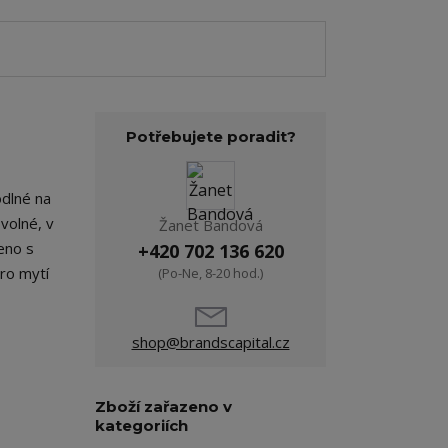
Potřebujete poradit?
odlné na
 volné, v
Žanet Bandová
eno s
+420 702 136 620
pro mytí
(Po-Ne, 8-20 hod.)
shop@brandscapital.cz
Zboží zařazeno v
kategoriích