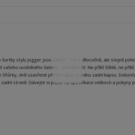
šortky stylu Jogger jsou zakořeněny v tělocvičně, ale stejně poh
vašeho uvolněného šatníku. Uvolněné fit: Ne příliš štíhlé, ne příliš
 šňůrky, dvě uzavřené přední kapsy a jednu zadní kapsu. Dokonč
 zadní straně. Dávejte si pozor na specifikace velikosti a pokyny 