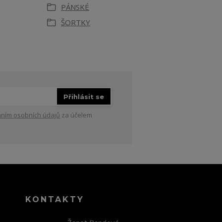
PÁNSKÉ
ŠORTKY
Přihlásit se
ním osobních údajů
za účelem
KONTAKTY