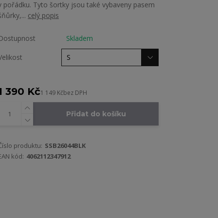
v pořádku. Tyto šortky jsou také vybaveny pasem
šňůrky,...
celý popis
Dostupnost
Skladem
Velikost
1 390 Kč
1 149 Kč
bez DPH
Přidat do košíku
Číslo produktu:
SSB26044BLK
EAN kód:
4062112347912