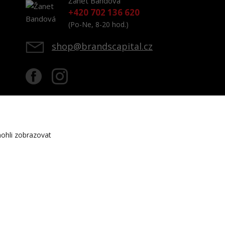
Žanet Bandová
+420 702 136 620
(Po-Ne, 8-20 hod.)
shop@brandscapital.cz
ohli zobrazovat