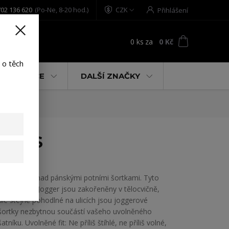
02 136 620
(Po-Ne, 8-20 hod.)
CZK
Přihlášení
0
ks
za
0 Kč
t
 o těch
% AKCE
DALŠÍ ZNAČKY
ack S
Yakuza hra nad pánskými potními šortkami. Tyto
šortky stylu Jogger jsou zakořeněny v tělocvičně,
ale stejně pohodlné na ulicích jsou joggerové
šortky nezbytnou součástí vašeho uvolněného
šatníku. Uvolněné fit: Ne příliš štíhlé, ne příliš volné,