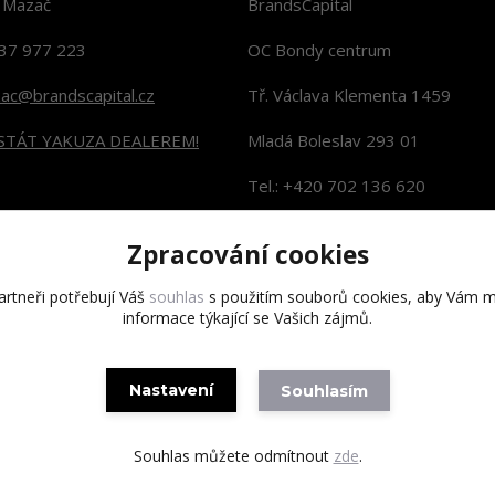
n Mazač
BrandsCapital
37 977 223
OC Bondy centrum
zac@brandscapital.cz
Tř. Václava Klementa 1459
 STÁT YAKUZA DEALEREM!
Mladá Boleslav 293 01
Tel.: +420 702 136 620
KONTAKTY NA PRODEJNY
Zpracování cookies
rtneři potřebují Váš
souhlas
s použitím souborů cookies, aby Vám m
informace týkající se Vašich zájmů.
Copyright 2020 BrandsCapital s.r.o.
Nastavení
Souhlasím
Souhlas můžete odmítnout
zde
.