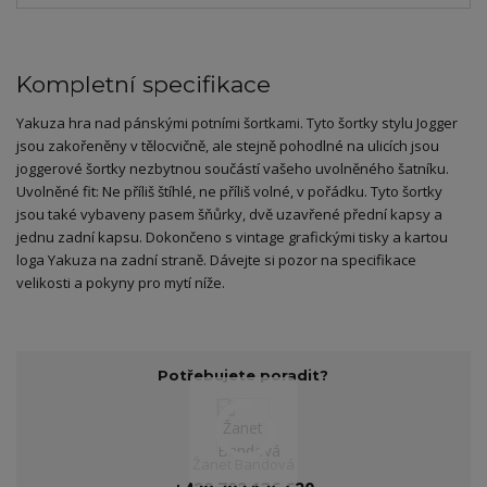
Kompletní specifikace
Yakuza hra nad pánskými potními šortkami. Tyto šortky stylu Jogger
jsou zakořeněny v tělocvičně, ale stejně pohodlné na ulicích jsou
joggerové šortky nezbytnou součástí vašeho uvolněného šatníku.
Uvolněné fit: Ne příliš štíhlé, ne příliš volné, v pořádku. Tyto šortky
jsou také vybaveny pasem šňůrky, dvě uzavřené přední kapsy a
jednu zadní kapsu. Dokončeno s vintage grafickými tisky a kartou
loga Yakuza na zadní straně. Dávejte si pozor na specifikace
velikosti a pokyny pro mytí níže.
Potřebujete poradit?
Žanet Bandová