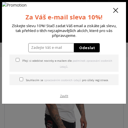
+420 702 136 620
(Po-Ne, 8-20 hod.)
CZK
0
Za Váš e-mail sleva 10%!
0 Kč
Získejte slevu 10%! Stačí zadat Váš email a ziskáte jak slevu,
tak přehled o těch nejzajímavějších akcích, které pro vás
Menu
připravujeme.
Úvod
PÁNSKÉ
ŠORTKY
Yakuza pánské šortky Game Over Sweat
Odeslat
Shorts black M
Přeji si odebírat novinky e-mailem dle
podmínek zpracování osobních
údajů
.
Yakuza pánské šortky Game
Over Sweat Shorts black M
Souhlasím se
zpracováním osobních údajů
pro účely registrace.
Zavřít