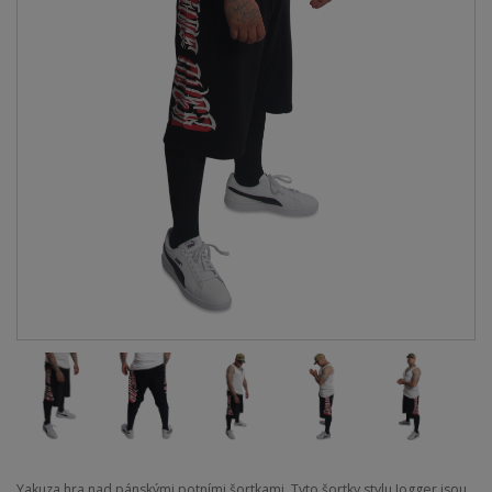
Yakuza hra nad pánskými potními šortkami. Tyto šortky stylu Jogger jsou