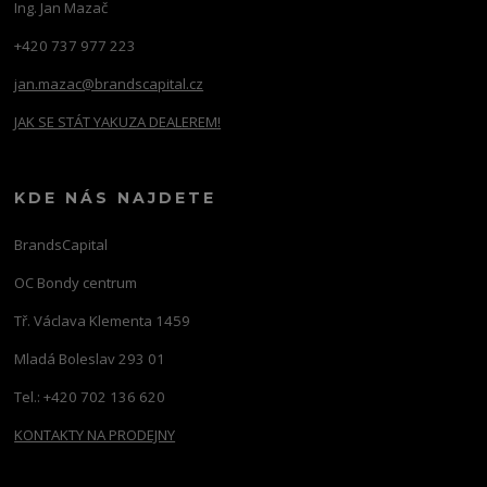
Ing. Jan Mazač
+420 737 977 223
jan.mazac@brandscapital.cz
JAK SE STÁT YAKUZA DEALEREM!
KDE NÁS NAJDETE
BrandsCapital
OC Bondy centrum
Tř. Václava Klementa 1459
Mladá Boleslav 293 01
Tel.: +420 702 136 620
KONTAKTY NA PRODEJNY