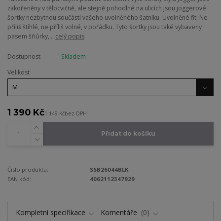
zakořeněny v tělocvičně, ale stejně pohodlné na ulicích jsou joggerové
šortky nezbytnou součástí vašeho uvolněného šatníku. Uvolněné fit: Ne
příliš štíhlé, ne příliš volné, v pořádku. Tyto šortky jsou také vybaveny
pasem šňůrky,...
celý popis
Dostupnost
Skladem
Velikost
1 390 Kč
1 149 Kč
bez DPH
Přidat do košíku
Číslo produktu:
SSB26044BLK
EAN kód:
4062112347929
Kompletní specifikace
Komentáře
0