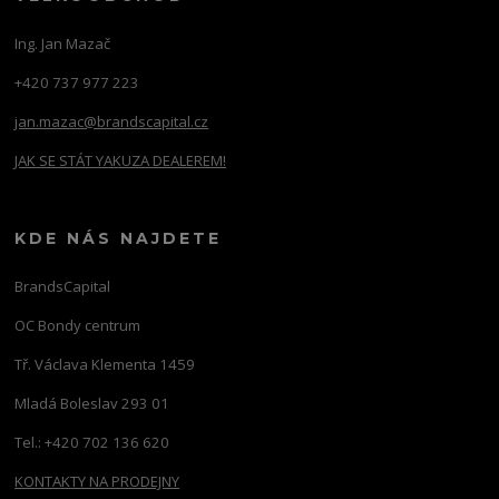
Ing. Jan Mazač
+420 737 977 223
jan.mazac@brandscapital.cz
JAK SE STÁT YAKUZA DEALEREM!
KDE NÁS NAJDETE
BrandsCapital
OC Bondy centrum
Tř. Václava Klementa 1459
Mladá Boleslav 293 01
Tel.: +420 702 136 620
KONTAKTY NA PRODEJNY