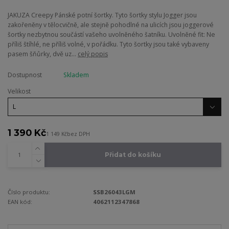
JAKUZA Creepy Pánské potní šortky. Tyto šortky stylu Jogger jsou
zakořeněny v tělocvičně, ale stejně pohodlné na ulicích jsou joggerové
šortky nezbytnou součástí vašeho uvolněného šatníku. Uvolněné fit: Ne
příliš štíhlé, ne příliš volné, v pořádku. Tyto šortky jsou také vybaveny
pasem šňůrky, dvě uz...
celý popis
Dostupnost
Skladem
Velikost
1 390 Kč
1 149 Kč
bez DPH
Přidat do košíku
Číslo produktu:
SSB26043LGM
EAN kód:
4062112347868