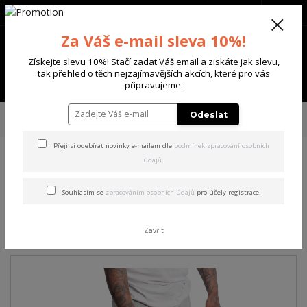
+420 702 136 620
(Po-Ne, 8-20 hod.)
CZK
0
Za Váš e-mail sleva 10%!
0 Kč
Získejte slevu 10%! Stačí zadat Váš email a ziskáte jak slevu,
tak přehled o těch nejzajímavějších akcích, které pro vás
Menu
připravujeme.
Úvod
PÁNSKÉ
ŠORTKY
Yakuza pánské šortky Creepy Sweat Shorts
Odeslat
mottled/light/grey L
Přeji si odebírat novinky e-mailem dle
podmínek zpracování osobních
údajů
.
Yakuza pánské šortky Creepy
Sweat Shorts
Souhlasím se
zpracováním osobních údajů
pro účely registrace.
mottled/light/grey L
Zavřít