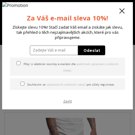
+420 702 136 620
(Po-Ne, 8-20 hod.)
CZK
0
Za Váš e-mail sleva 10%!
0 Kč
Získejte slevu 10%! Stačí zadat Váš email a ziskáte jak slevu,
tak přehled o těch nejzajímavějších akcích, které pro vás
Menu
připravujeme.
Úvod
PÁNSKÉ
ŠORTKY
Yakuza pánské šortky Creepy Sweat Shorts
Odeslat
mottled/light/grey 3XL
Přeji si odebírat novinky e-mailem dle
podmínek zpracování osobních
údajů
.
Yakuza pánské šortky Creepy
Sweat Shorts
Souhlasím se
zpracováním osobních údajů
pro účely registrace.
mottled/light/grey 3XL
Zavřít