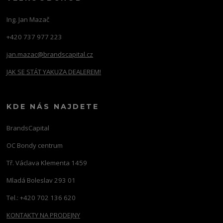
Ing. Jan Mazač
+420 737 977 223
jan.mazac@brandscapital.cz
JAK SE STÁT YAKUZA DEALEREM!
KDE NÁS NAJDETE
BrandsCapital
OC Bondy centrum
Tř. Václava Klementa 1459
Mladá Boleslav 293 01
Tel.: +420 702 136 620
KONTAKTY NA PRODEJNY