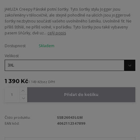
JAKUZA Creepy Pánské potní šortky. Tyto šortky stylu Jogger jsou
zakořeněny v tělocvičně, ale stejně pohodlné na ulicích jsou joggerové
šortky nezbytnou součástí vašeho uvolněného šatníku. Uvolněné fit: Ne
příliš štíhlé, ne příliš volné, v pořádku. Tyto šortky jsou také vybaveny
pasem šňůrky, dvě uz...
celý popis
Dostupnost
Skladem
Velikost
1 390 Kč
1 149 Kč
bez DPH
Přidat do košíku
Číslo produktu:
SSB26043LGM
EAN kód:
4062112347899