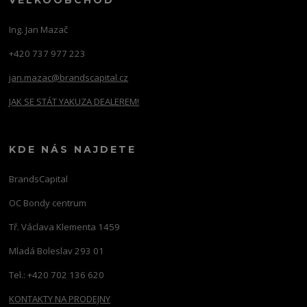
VELKOOBCHOD
Ing. Jan Mazač
+420 737 977 223
jan.mazac@brandscapital.cz
JAK SE STÁT YAKUZA DEALEREM!
KDE NÁS NAJDETE
BrandsCapital
OC Bondy centrum
Tř. Václava Klementa 1459
Mladá Boleslav 293 01
Tel.: +420 702 136 620
KONTAKTY NA PRODEJNY