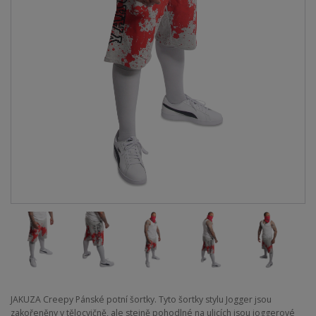
JAKUZA Creepy Pánské potní šortky. Tyto šortky stylu Jogger jsou
zakořeněny v tělocvičně, ale stejně pohodlné na ulicích jsou joggerové