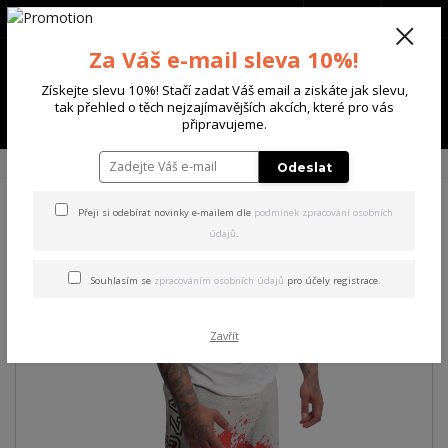
+420 702 136 620
(Po-Ne, 8-20 hod.)
CZK
0
Za Váš e-mail sleva 10%!
0 Kč
Získejte slevu 10%! Stačí zadat Váš email a ziskáte jak slevu,
tak přehled o těch nejzajímavějších akcích, které pro vás
Menu
připravujeme.
Úvod
PÁNSKÉ
ŠORTKY
Yakuza pánské šortky Creepy Sweat Shorts
Odeslat
Přeji si odebírat novinky e-mailem dle
podmínek zpracování osobních
Yakuza pánské šortky Creepy
údajů
.
Sweat Shorts
Souhlasím se
zpracováním osobních údajů
pro účely registrace.
Zavřít