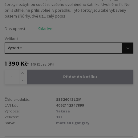
šortky nezbytnou součástí vašeho uvolněného šatníku. Uvolněné fit: Ne
příliš štíhlé, ne příliš volné, v pořádku. Tyto šortky jsou také vybaveny
pasem šňůrky, dvě uz...
celý popis
Dostupnost
Skladem
Velikost
1 390 Kč
1 149 Kč
bez DPH
Přidat do košíku
Číslo produktu:
SSB26043LGM
EAN kód:
4062112347899
Výrobce:
Yakuza
Velikost:
3XL
Barva:
mottled light grey