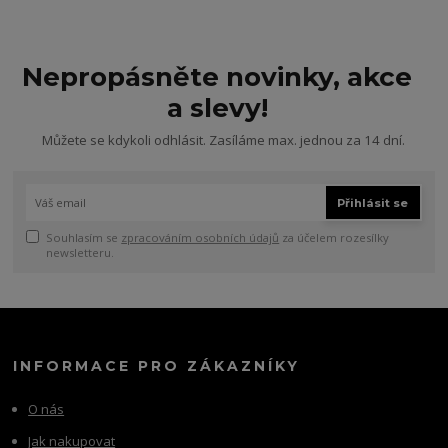
Nepropásněte novinky, akce
a slevy!
Můžete se kdykoli odhlásit. Zasíláme max. jednou za 14 dní.
Přihlásit se
Souhlasím se
zpracováním osobních údajů
za účelem rozesílky
newsletteru.
INFORMACE PRO ZÁKAZNÍKY
O nás
Jak nakupovat