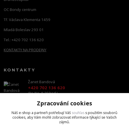
OC Bondy centrum
Tř. Václava Klementa 1459
Mladá Boleslav 293 01
Tel.: +420 702 136 620
KONTAKTY NA PRODEJNY
KONTAKTY
Žanet Bandová
+420 702 136 620
(Po-Ne, 8-20 hod.)
Zpracování cookies
shop@brandscapital.cz
Náš e-shop a partneři potřebují Váš
souhlas
s použitím souborů
cookies, aby Vám mohli zobrazovat informace týkající se Vašich
zájmů.