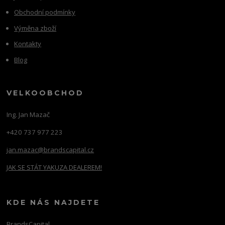
Obchodní podmínky
Výměna zboží
Kontakty
Blog
VELKOOBCHOD
Ing. Jan Mazač
+420 737 977 223
jan.mazac@brandscapital.cz
JAK SE STÁT YAKUZA DEALEREM!
KDE NÁS NAJDETE
BrandsCapital