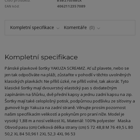
Číslo produktu:
BSB27038BLK
EAN kód:
4062112357089
Kompletní specifikace
Komentáře
0
Kompletní specifikace
Pánské plavkové šortky YAKUZA SCREAMZ. Ať už plavete, nebo se
jen tak odpočíváte na pláži, zůstaňte v pohodlí v těchto uvolněných
klasických plavkách: Ne příliš úzké, ne příliš volné, tak akorát. Tyto
klasické šortky mají dvouvrstvý elastický pas s dodatečným
zapínáním na šňůrku, dvě přední kapsy a jednu zadní kapsu na zip.
Šortky mají také celoplošný potisk, podpůrnou podšívku ze síťoviny a
gumové logo Yakuza na zadní straně. Věnujte prosím pozornost
našim specifikacím velikostí a pokynům pro praní níže. Model je
vysoký 1,88 m a nosí velikost XL. Materiál: 100% polyester Maska
Obvod pasu (cm) Celková délka strany (cm) S 72 48,8 M 76 49,5 L 80
50,2 XL 84 50,961 2XL 52,3 4XL 96 53