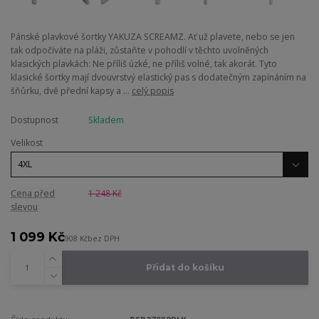
Pánské plavkové šortky YAKUZA SCREAMZ. Ať už plavete, nebo se jen
tak odpočíváte na pláži, zůstaňte v pohodlí v těchto uvolněných
klasických plavkách: Ne příliš úzké, ne příliš volné, tak akorát. Tyto
klasické šortky mají dvouvrstvý elastický pas s dodatečným zapínáním na
šňůrku, dvě přední kapsy a ...
celý popis
Dostupnost
Skladem
Velikost
Cena před
1 248 Kč
slevou
1 099 Kč
908 Kč
bez DPH
Přidat do košíku