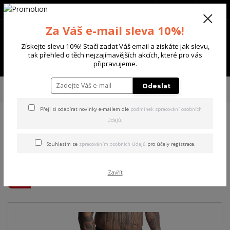
+420 702 136 620
(Po-Ne, 8-20 hod.)
CZK
0
Za Váš e-mail sleva 10%!
0 Kč
Získejte slevu 10%! Stačí zadat Váš email a ziskáte jak slevu,
tak přehled o těch nejzajímavějších akcích, které pro vás
Menu
připravujeme.
Úvod
PÁNSKÉ
PLAVKY
Yakuza pánské plavkové šortky Screamz
Odeslat
Board Shorts black 4XL
Přeji si odebírat novinky e-mailem dle
podmínek zpracování osobních
údajů
.
Yakuza pánské plavkové
šortky Screamz Board Shorts
Souhlasím se
zpracováním osobních údajů
pro účely registrace.
black 4XL
Zavřít
Akce