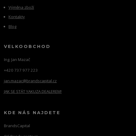
Výměna zboží
Kontakty
Blog
VELKOOBCHOD
Ing. Jan Mazač
+420 737 977 223
jan.mazac@brandscapital.cz
JAK SE STÁT YAKUZA DEALEREM!
KDE NÁS NAJDETE
BrandsCapital