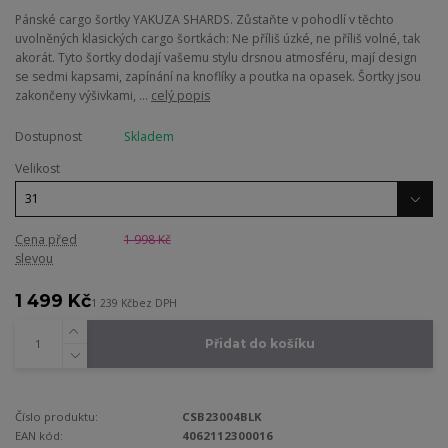
Pánské cargo šortky YAKUZA SHARDS. Zůstaňte v pohodlí v těchto
uvolněných klasických cargo šortkách: Ne příliš úzké, ne příliš volné, tak
akorát. Tyto šortky dodají vašemu stylu drsnou atmosféru, mají design
se sedmi kapsami, zapínání na knoflíky a poutka na opasek. Šortky jsou
zakončeny výšivkami, ...
celý popis
Dostupnost
Skladem
Velikost
Cena před
1 998 Kč
slevou
1 499 Kč
1 239 Kč
bez DPH
Přidat do košíku
Číslo produktu:
CSB23004BLK
EAN kód:
4062112300016