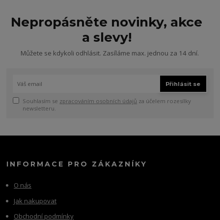
Nepropásněte novinky, akce
a slevy!
Můžete se kdykoli odhlásit. Zasíláme max. jednou za 14 dní.
Přihlásit se
Souhlasím se
zpracováním osobních údajů
za účelem rozesílky
newsletteru.
INFORMACE PRO ZÁKAZNÍKY
O nás
Jak nakupovat
Obchodní podmínky