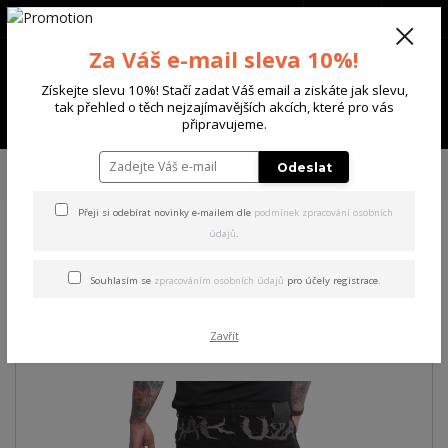
+420 702 136 620
(Po-Ne, 8-20 hod.)
CZK
0
Za Váš e-mail sleva 10%!
0 Kč
Získejte slevu 10%! Stačí zadat Váš email a ziskáte jak slevu,
tak přehled o těch nejzajímavějších akcích, které pro vás
Menu
připravujeme.
Úvod
PÁNSKÉ
ŠORTKY
Yakuza pánské cargo šortky Shards Cargo
Odeslat
Shorts black
Přeji si odebírat novinky e-mailem dle
podmínek zpracování osobních
údajů
.
Yakuza pánské cargo šortky
Shards Cargo Shorts black
Souhlasím se
zpracováním osobních údajů
pro účely registrace.
Akce
Zavřít