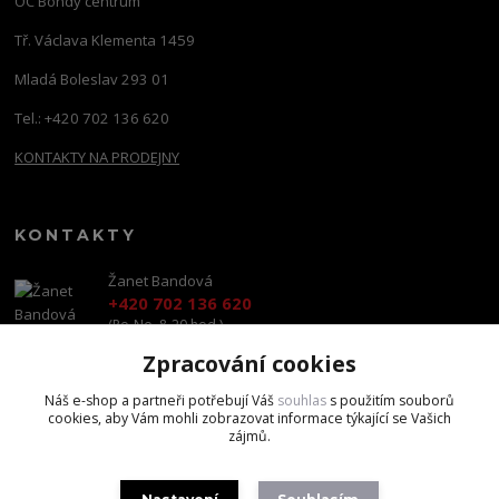
OC Bondy centrum
Tř. Václava Klementa 1459
Mladá Boleslav 293 01
Tel.: +420 702 136 620
KONTAKTY NA PRODEJNY
KONTAKTY
Žanet Bandová
+420 702 136 620
(Po-Ne, 8-20 hod.)
Zpracování cookies
shop@brandscapital.cz
Náš e-shop a partneři potřebují Váš
souhlas
s použitím souborů
cookies, aby Vám mohli zobrazovat informace týkající se Vašich
zájmů.