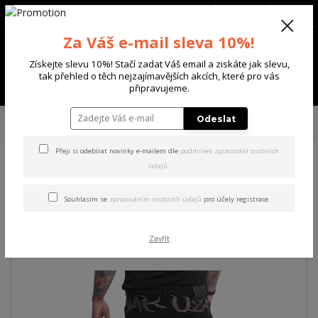
+420 702 136 620
(Po-Ne, 8-20 hod.)
CZK
0
Za Váš e-mail sleva 10%!
0 Kč
Získejte slevu 10%! Stačí zadat Váš email a ziskáte jak slevu,
tak přehled o těch nejzajímavějších akcích, které pro vás
Menu
připravujeme.
Úvod
PÁNSKÉ
ŠORTKY
Yakuza pánské cargo šortky Shards Cargo
Odeslat
Shorts black
Přeji si odebírat novinky e-mailem dle
podmínek zpracování osobních
údajů
.
Yakuza pánské cargo šortky
Shards Cargo Shorts black
Souhlasím se
zpracováním osobních údajů
pro účely registrace.
Akce
Zavřít