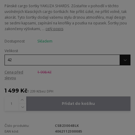
Pánské cargo šortky YAKUZA SHARDS. Zůstaňte v pohodlí v těchto
uvolněných klasických cargo šortkách: Ne příliš úzké, ne příliš volné, tak
akorát. Tyto šortky dodají vašemu stylu drsnou atmosféru, mají design
se sedmi kapsami, zapínání na knoflíky a poutka na opasek. Šortky jsou
zakončeny výšivkami, ...
celý popis
Dostupnost
Skladem
Velikost
Cena před
1 998 Kč
slevou
1 499 Kč
1 239 Kč
bez DPH
Přidat do košíku
Číslo produktu:
CSB23004BLK
EAN kód:
4062112300085