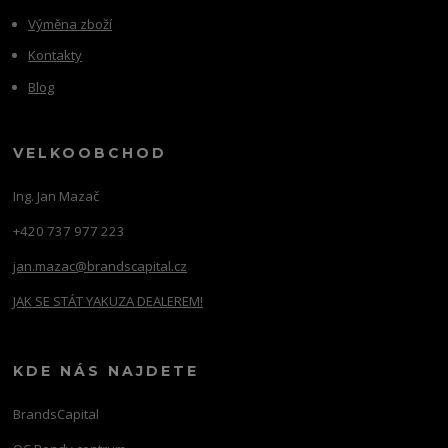
Výměna zboží
Kontakty
Blog
VELKOOBCHOD
Ing. Jan Mazač
+420 737 977 223
jan.mazac@brandscapital.cz
JAK SE STÁT YAKUZA DEALEREM!
KDE NÁS NAJDETE
BrandsCapital