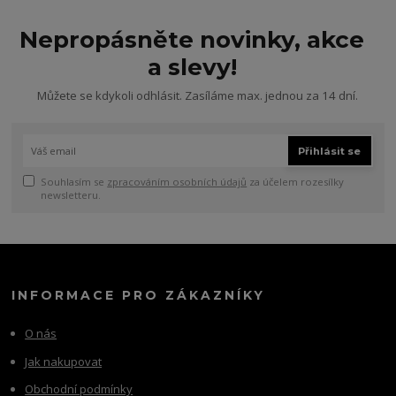
Nepropásněte novinky, akce
a slevy!
Můžete se kdykoli odhlásit. Zasíláme max. jednou za 14 dní.
Přihlásit se
Souhlasím se
zpracováním osobních údajů
za účelem rozesílky
newsletteru.
INFORMACE PRO ZÁKAZNÍKY
O nás
Jak nakupovat
Obchodní podmínky