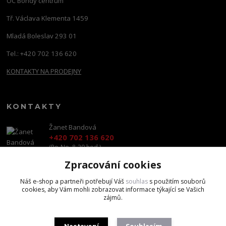
OC Bondy centrum
Tř. Václava Klementa 1459
Mladá Boleslav 293 01
Tel.: +420 702 136 620
KONTAKTY NA PRODEJNY
KONTAKTY
Žanet Bandová
+420 702 136 620
(Po-Ne, 8-20 hod.)
Zpracování cookies
shop@brandscapital.cz
Náš e-shop a partneři potřebují Váš
souhlas
s použitím souborů
cookies, aby Vám mohli zobrazovat informace týkající se Vašich
zájmů.