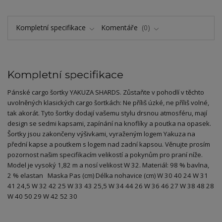
Kompletní specifikace
Komentáře
0
Kompletní specifikace
Pánské cargo šortky YAKUZA SHARDS. Zůstaňte v pohodlí v těchto
uvolněných klasických cargo šortkách: Ne příliš úzké, ne příliš volné,
tak akorát. Tyto šortky dodají vašemu stylu drsnou atmosféru, mají
design se sedmi kapsami, zapínání na knoflíky a poutka na opasek.
Šortky jsou zakončeny výšivkami, vyraženým logem Yakuza na
přední kapse a poutkem s logem nad zadní kapsou. Věnujte prosím
pozornost našim specifikacím velikostí a pokynům pro praní níže.
Model je vysoký 1,82 m a nosí velikost W 32. Materiál: 98 % bavlna,
2 % elastan Maska Pas (cm) Délka nohavice (cm) W 30 40 24 W 31
41 24,5 W 32 42 25 W 33 43 25,5 W 34 44 26 W 36 46 27 W 38 48 28
W 40 50 29 W 42 52 30