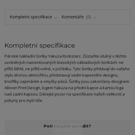
Kompletní specifikace
Komentáře
0
Kompletní specifikace
Pánské nákladní šortky Yakuza Rockstarz. Zůstaňte útulný v těchto
uvolněných namontovaných klasických nákladových šortkách: ne
příliš štíhlé, ne příliš volné, v pořádku. Tyto šortky přidávají do vašeho
stylu drsnou atmosféru, představují sedm kapesního designu,
knoflíky zapínáním a smyčky pásů. Šortky jsou zakončeny designem
Allover Print Design, logem Yakuza na přední kapse a kartou loga
nad zadní kapsou. Dávejte pozor na specifikace našich velikostí a
pokyny pro mytí níže.
Potřebujete poradit?