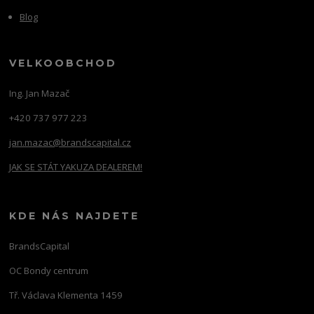
Blog
VELKOOBCHOD
Ing. Jan Mazač
+420 737 977 223
jan.mazac@brandscapital.cz
JAK SE STÁT YAKUZA DEALEREM!
KDE NÁS NAJDETE
BrandsCapital
OC Bondy centrum
Tř. Václava Klementa 1459