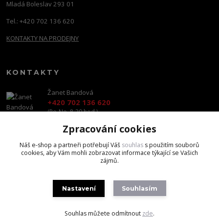
Mladá Boleslav 293 01
Tel.: +420 702 136 620
KONTAKTY NA PRODEJNY
KONTAKTY
Žanet Bandová
+420 702 136 620
(Po-Ne, 8-20 hod.)
Zpracování cookies
shop@brandscapital.cz
Náš e-shop a partneři potřebují Váš
souhlas
s použitím souborů
cookies, aby Vám mohli zobrazovat informace týkající se Vašich
zájmů.
Nastavení
Souhlasím
Copyright 2020 BrandsCapital s.r.o.
Souhlas můžete odmítnout
zde
.