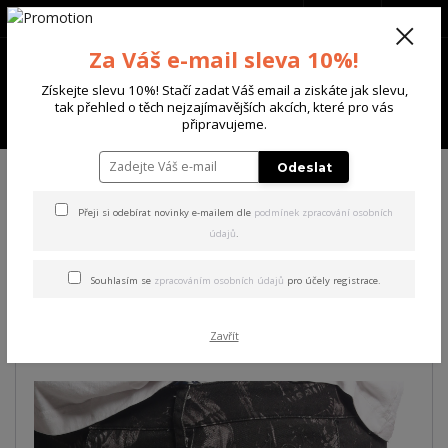
+420 702 136 620
(Po-Ne, 8-20 hod.)
CZK
0
Za Váš e-mail sleva 10%!
0 Kč
Získejte slevu 10%! Stačí zadat Váš email a ziskáte jak slevu,
tak přehled o těch nejzajímavějších akcích, které pro vás
Menu
připravujeme.
Úvod
PÁNSKÉ
ŠORTKY
Yakuza pánské cargo šortky Rockstarz Cargo
Odeslat
Shorts black
Přeji si odebírat novinky e-mailem dle
podmínek zpracování osobních
údajů
.
Yakuza pánské cargo šortky
Rockstarz Cargo Shorts black
Souhlasím se
zpracováním osobních údajů
pro účely registrace.
Akce
Zavřít