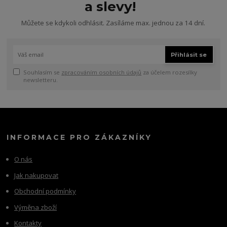
a slevy!
Můžete se kdykoli odhlásit. Zasíláme max. jednou za 14 dní.
Přihlásit se
Souhlasím se
zpracováním osobních údajů
za účelem rozesílky
newsletteru.
INFORMACE PRO ZÁKAZNÍKY
O nás
Jak nakupovat
Obchodní podmínky
Výměna zboží
Kontakty