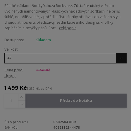
Pánské nákladní šortky Yakuza Rockstarz. Zůstaňte útulný v těchto
uvolněných namontovaných klasických nákladových šortkách: ne příliš
štíhlé, ne příliš volné, v pořádku. Tyto šortky přidávají do vašeho stylu
drsnou atmosféru, představují sedm kapesního designu, knoflíky
zapínáním a smyčky pásů. Šort...
celý popis
Dostupnost
Skladem
Velikost
Cena před
1 748 Kč
slevou
1 499 Kč
1 239 Kč
bez DPH
Přidat do košíku
Číslo produktu:
CSB25047BLK
EAN kód:
4062112344478