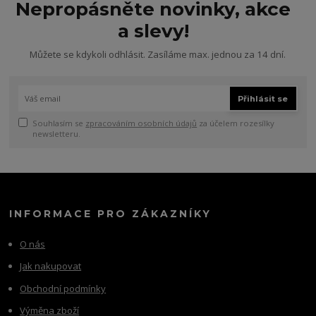
Nepropásněte novinky, akce
a slevy!
Můžete se kdykoli odhlásit. Zasíláme max. jednou za 14 dní.
Přihlásit se
Souhlasím se
zpracováním osobních údajů
za účelem rozesílky
newsletteru.
INFORMACE PRO ZÁKAZNÍKY
O nás
Jak nakupovat
Obchodní podmínky
Výměna zboží