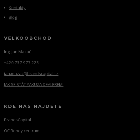
Kontakty
Blog
VELKOOBCHOD
Ing. Jan Mazač
+420 737 977 223
jan.mazac@brandscapital.cz
JAK SE STÁT YAKUZA DEALEREM!
KDE NÁS NAJDETE
BrandsCapital
OC Bondy centrum