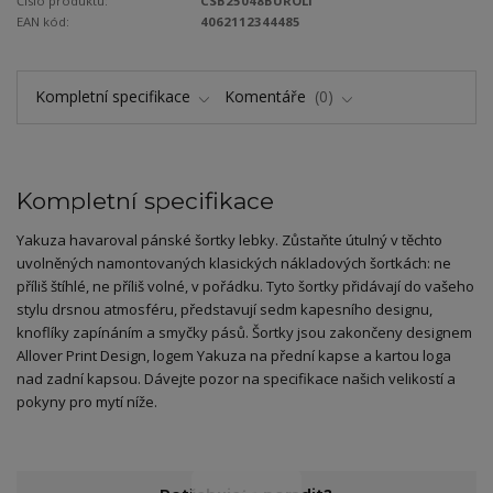
Číslo produktu:
CSB25048BUROLI
EAN kód:
4062112344485
Kompletní specifikace
Komentáře
0
Kompletní specifikace
Yakuza havaroval pánské šortky lebky. Zůstaňte útulný v těchto
uvolněných namontovaných klasických nákladových šortkách: ne
příliš štíhlé, ne příliš volné, v pořádku. Tyto šortky přidávají do vašeho
stylu drsnou atmosféru, představují sedm kapesního designu,
knoflíky zapínáním a smyčky pásů. Šortky jsou zakončeny designem
Allover Print Design, logem Yakuza na přední kapse a kartou loga
nad zadní kapsou. Dávejte pozor na specifikace našich velikostí a
pokyny pro mytí níže.