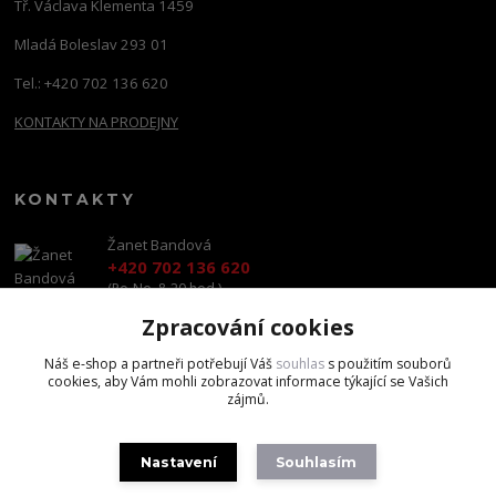
Tř. Václava Klementa 1459
Mladá Boleslav 293 01
Tel.: +420 702 136 620
KONTAKTY NA PRODEJNY
KONTAKTY
Žanet Bandová
+420 702 136 620
(Po-Ne, 8-20 hod.)
Zpracování cookies
shop@brandscapital.cz
Náš e-shop a partneři potřebují Váš
souhlas
s použitím souborů
cookies, aby Vám mohli zobrazovat informace týkající se Vašich
zájmů.
Nastavení
Souhlasím
Copyright 2020 BrandsCapital s.r.o.