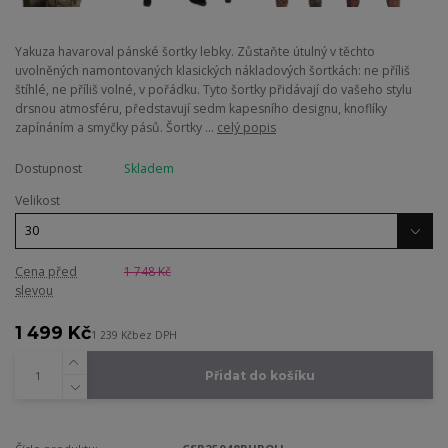
Yakuza havaroval pánské šortky lebky. Zůstaňte útulný v těchto
uvolněných namontovaných klasických nákladových šortkách: ne příliš
štíhlé, ne příliš volné, v pořádku. Tyto šortky přidávají do vašeho stylu
drsnou atmosféru, představují sedm kapesního designu, knoflíky
zapínáním a smyčky pásů. Šortky ...
celý popis
Dostupnost
Skladem
Velikost
Cena před
1 748 Kč
slevou
1 499 Kč
1 239 Kč
bez DPH
Přidat do košíku