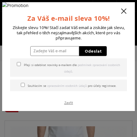
+420 702 136 620
(Po-Ne, 8-20 hod.)
CZK
0
Za Váš e-mail sleva 10%!
0 Kč
Získejte slevu 10%! Stačí zadat Váš email a ziskáte jak slevu,
tak přehled o těch nejzajímavějších akcích, které pro vás
Menu
připravujeme.
Úvod
PÁNSKÉ
ŠORTKY
Yakuza pánské cargo šortky Checkered
Odeslat
Allover Cargo Shorts black
Přeji si odebírat novinky e-mailem dle
podmínek zpracování osobních
údajů
.
Yakuza pánské cargo šortky
Checkered Allover Cargo
Souhlasím se
zpracováním osobních údajů
pro účely registrace.
Shorts black
Zavřít
Akce