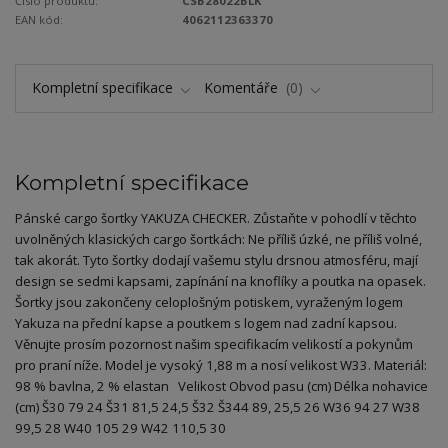
Číslo produktu:
CSB28022BLK
EAN kód:
4062112363370
Kompletní specifikace
Komentáře
0
Kompletní specifikace
Pánské cargo šortky YAKUZA CHECKER. Zůstaňte v pohodlí v těchto
uvolněných klasických cargo šortkách: Ne příliš úzké, ne příliš volné,
tak akorát. Tyto šortky dodají vašemu stylu drsnou atmosféru, mají
design se sedmi kapsami, zapínání na knoflíky a poutka na opasek.
Šortky jsou zakončeny celoplošným potiskem, vyraženým logem
Yakuza na přední kapse a poutkem s logem nad zadní kapsou.
Věnujte prosím pozornost našim specifikacím velikostí a pokynům
pro praní níže. Model je vysoký 1,88 m a nosí velikost W33. Materiál:
98 % bavlna, 2 % elastan Velikost Obvod pasu (cm) Délka nohavice
(cm) Š30 79 24 Š31 81,5 24,5 Š32 Š344 89, 25,5 26 W36 94 27 W38
99,5 28 W40 105 29 W42 110,5 30