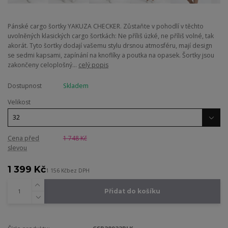
Pánské cargo šortky YAKUZA CHECKER. Zůstaňte v pohodlí v těchto
uvolněných klasických cargo šortkách: Ne příliš úzké, ne příliš volné, tak
akorát. Tyto šortky dodají vašemu stylu drsnou atmosféru, mají design
se sedmi kapsami, zapínání na knoflíky a poutka na opasek. Šortky jsou
zakončeny celoplošný...
celý popis
Dostupnost
Skladem
Velikost
Cena před
1 748 Kč
slevou
1 399 Kč
1 156 Kč
bez DPH
Přidat do košíku