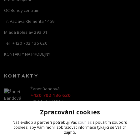
OC Bondy centrum
Tř. Václava Klementa 1459
Mladá Boleslav 293 01
Tel.: +420 702 136 620
KONTAKTY NA PRODEJNY
KONTAKTY
Žanet Bandová
+420 702 136 620
(Po-Ne, 8-20 hod.)
Zpracování cookies
shop@brandscapital.cz
Náš e-shop a partneři potřebují Váš
souhlas
s použitím souborů
cookies, aby Vám mohli zobrazovat informace týkající se Vašich
zájmů.