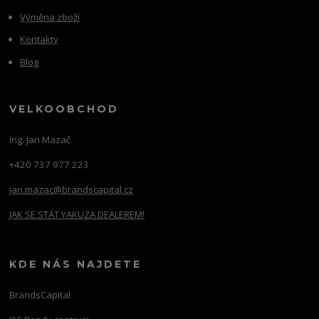
Výměna zboží
Kontakty
Blog
VELKOOBCHOD
Ing. Jan Mazač
+420 737 977 223
jan.mazac@brandscapital.cz
JAK SE STÁT YAKUZA DEALEREM!
KDE NÁS NAJDETE
BrandsCapital