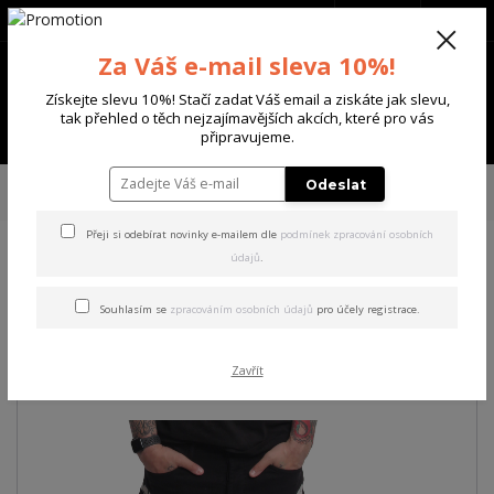
+420 702 136 620
(Po-Ne, 8-20 hod.)
CZK
0
Za Váš e-mail sleva 10%!
0 Kč
Získejte slevu 10%! Stačí zadat Váš email a ziskáte jak slevu,
tak přehled o těch nejzajímavějších akcích, které pro vás
Menu
připravujeme.
Úvod
PÁNSKÉ
ŠORTKY
Yakuza pánské cargo šortky Bump Cargo
Odeslat
Shorts black
Přeji si odebírat novinky e-mailem dle
podmínek zpracování osobních
údajů
.
Yakuza pánské cargo šortky
Bump Cargo Shorts black
Souhlasím se
zpracováním osobních údajů
pro účely registrace.
Akce
Zavřít