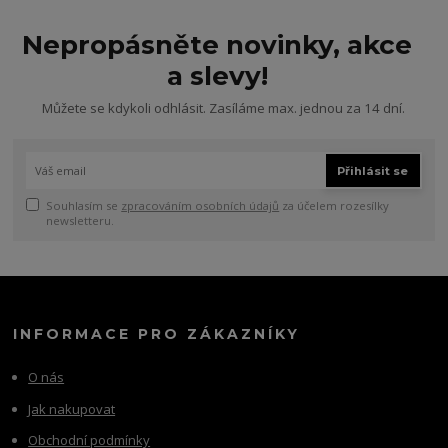
Nepropásněte novinky, akce
a slevy!
Můžete se kdykoli odhlásit. Zasíláme max. jednou za 14 dní.
Přihlásit se
Souhlasím se
zpracováním osobních údajů
za účelem rozesílky
newsletteru.
INFORMACE PRO ZÁKAZNÍKY
O nás
Jak nakupovat
Obchodní podmínky