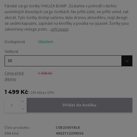
Pánské cargo šortky YAKUZA BUMP. Zůstaňte v pohodlí v těchto
uvolněných klasických cargo šortkách: Ne příliš úzké, ne příliš volné, tak
akorát. Tyto šortky dodají vašemu stylu drsnou atmosféru, mají design
se sedmi kapsami, zapínání na knoflíky a poutka na opasek. Šortky jsou
zakončeny vintage potis...
celý popis
Dostupnost
Skladem
Velikost
Cena před
1 998 Kč
slevou
1 499 Kč
1 239 Kč
bez DPH
Přidat do košíku
Číslo produktu:
CSB23001BLK
EAN kód:
4062112299556