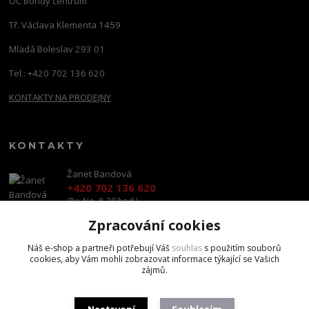
OC Bondy centrum
Tř. Václava Klementa 1459
Mladá Boleslav 293 01
Tel.: +420 702 136 620
KONTAKTY NA PRODEJNY
KONTAKTY
Žanet Bandová
+420 702 136 620
(Po-Ne, 8-20 hod.)
Zpracování cookies
shop@brandscapital.cz
Náš e-shop a partneři potřebují Váš
souhlas
s použitím souborů
cookies, aby Vám mohli zobrazovat informace týkající se Vašich
zájmů.