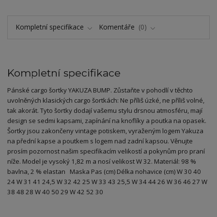
Kompletní specifikace
Komentáře
0
Kompletní specifikace
Pánské cargo šortky YAKUZA BUMP. Zůstaňte v pohodlí v těchto
uvolněných klasických cargo šortkách: Ne příliš úzké, ne příliš volné,
tak akorát. Tyto šortky dodají vašemu stylu drsnou atmosféru, mají
design se sedmi kapsami, zapínání na knoflíky a poutka na opasek.
Šortky jsou zakončeny vintage potiskem, vyraženým logem Yakuza
na přední kapse a poutkem s logem nad zadní kapsou. Věnujte
prosím pozornost našim specifikacím velikostí a pokynům pro praní
níže. Model je vysoký 1,82 m a nosí velikost W 32. Materiál: 98 %
bavlna, 2 % elastan Maska Pas (cm) Délka nohavice (cm) W 30 40
24 W 31 41 24,5 W 32 42 25 W 33 43 25,5 W 34 44 26 W 36 46 27 W
38 48 28 W 40 50 29 W 42 52 30