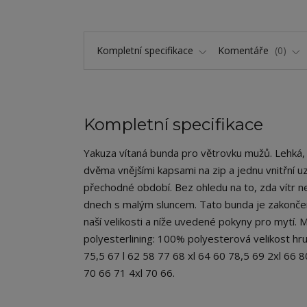
Kompletní specifikace
Komentáře
0
Kompletní specifikace
Yakuza vítaná bunda pro větrovku mužů. Lehká
dvěma vnějšími kapsami na zip a jednu vnitřní 
přechodné období. Bez ohledu na to, zda vítr n
dnech s malým sluncem. Tato bunda je zakončena
naší velikosti a níže uvedené pokyny pro mytí. 
polyesterlining: 100% polyesterová velikost hr
75,5 67 l 62 58 77 68 xl 64 60 78,5 69 2xl 66 8
70 66 71 4xl 70 66.