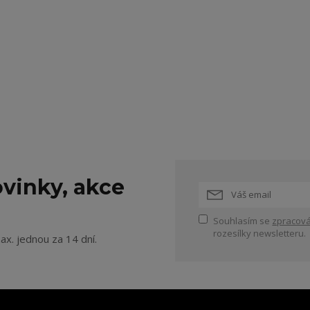
vinky, akce
Souhlasím se
zpracová
rozesílky newsletteru.
ax. jednou za 14 dní.