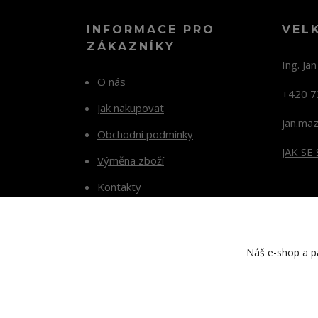
INFORMACE PRO
VEL
ZÁKAZNÍKY
Ing. Ja
O nás
+420 7
Jak nakupovat
jan.ma
Obchodní podmínky
JAK SE
Výměna zboží
Kontakty
Blog
Náš e-shop a pa