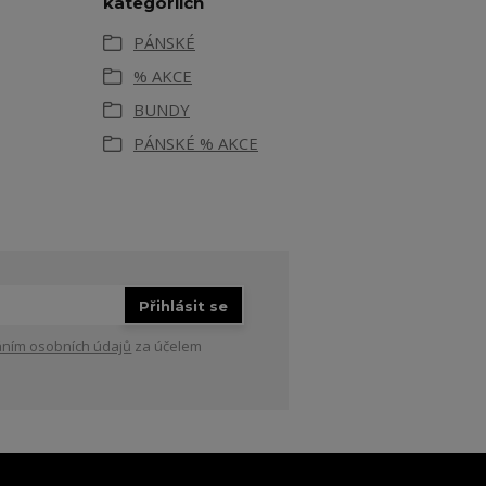
kategoriích
PÁNSKÉ
% AKCE
BUNDY
PÁNSKÉ % AKCE
Přihlásit se
ním osobních údajů
za účelem