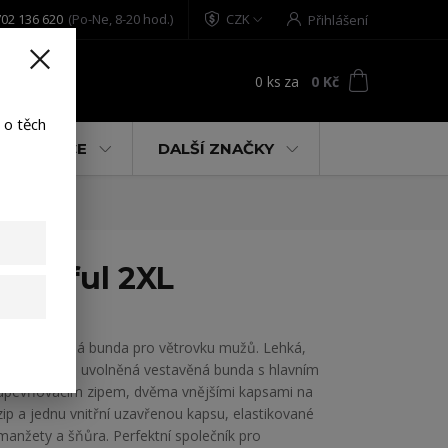
02 136 620
(Po-Ne, 8-20 hod.)
CZK
Přihlášení
0
ks
za
0 Kč
t
 o těch
% AKCE
DALŠÍ ZNAČKY
olorful 2XL
Yakuza vítaná bunda pro větrovku mužů. Lehká,
vodotěsná a uvolněná vestavěná bunda s hlavním
upevňovacím zipem, dvěma vnějšími kapsami na
zip a jednu vnitřní uzavřenou kapsu, elastikované
manžety a šňůra. Perfektní společník pro