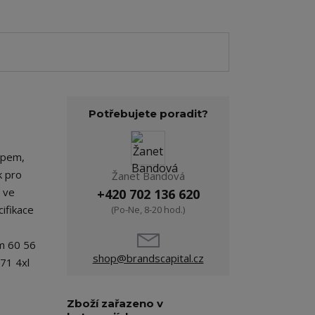
Potřebujete poradit?
ipem,
k pro
Žanet Bandová
i ve
+420 702 136 620
ifikace
(Po-Ne, 8-20 hod.)
 m 60 56
shop@brandscapital.cz
 71 4xl
Zboží zařazeno v