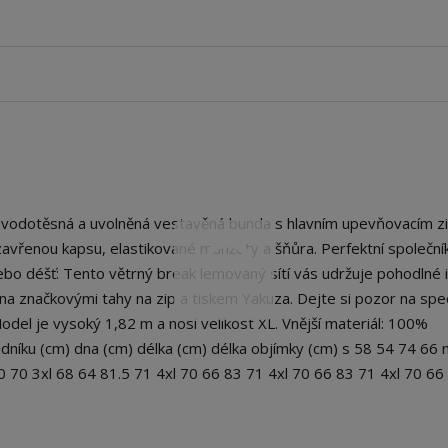
, vodotěsná a uvolněná vestavěná bunda s hlavním upevňovacím z
uzavřenou kapsu, elastikované manžety a šňůra. Perfektní společní
ebo déšť: Tento větrný break lemovaný sítí vás udržuje pohodlné 
 značkovými tahy na zip a tiskem Yakuza. Dejte si pozor na spec
Model je vysoký 1,82 m a nosí velikost XL. Vnější materiál: 100%
udníku (cm) dna (cm) délka (cm) délka objímky (cm) s 58 54 74 66
0 70 3xl 68 64 81.5 71 4xl 70 66 83 71 4xl 70 66 83 71 4xl 70 66