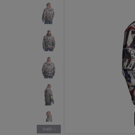
Další