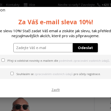
ží
Kontakty
Více
Nevíte si rady? Zavolejte.
+420 7
Za Váš e-mail sleva 10%!
Hleda
te slevu 10%! Stačí zadat Váš email a ziskáte jak slevu, tak přehled
nejzajímavějších akcích, které pro vás připravujeme.
ĚTSKÉ
DOPLŇKY
DÁRKOVÉ POUKAZY
Odeslat
ka Welcome Windbreaker colorful 2XL
Přeji si odebírat novinky e-mailem dle
podmínek zpracování osobních údajů
.
ovka Welcome Windbreaker c
Souhlasím se
zpracováním osobních údajů
pro účely registrace.
Zavřít