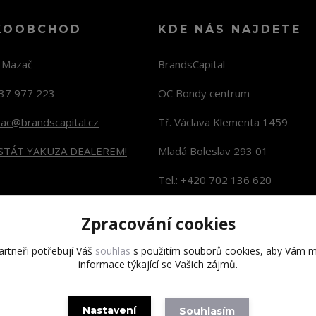
KOOBCHOD
KDE NÁS NAJDETE
n Mazač
BrandsCapital
37 977 223
OC Bondy centrum
zac@brandscapital.cz
Tř. Václava Klementa 1459
 STÁT YAKUZA DEALEREM!
Mladá Boleslav 293 01
Tel.: +420 702 136 620
KONTAKTY NA PRODEJNY
Zpracování cookies
rtneři potřebují Váš
souhlas
s použitím souborů cookies, aby Vám m
informace týkající se Vašich zájmů.
Copyright 2020 BrandsCapital s.r.o.
Nastavení
Souhlasím