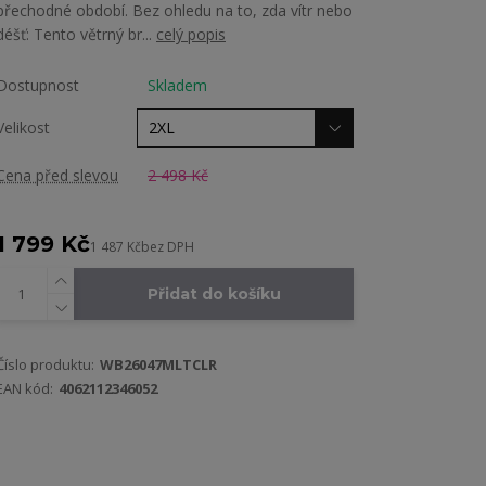
přechodné období. Bez ohledu na to, zda vítr nebo
déšť: Tento větrný br...
celý popis
Dostupnost
Skladem
Velikost
Cena před slevou
2 498 Kč
1 799 Kč
1 487 Kč
bez DPH
Přidat do košíku
Číslo produktu:
WB26047MLTCLR
EAN kód:
4062112346052