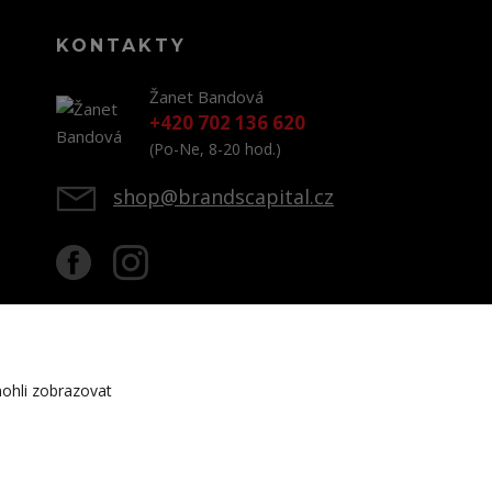
KONTAKTY
Žanet Bandová
+420 702 136 620
(Po-Ne, 8-20 hod.)
shop@brandscapital.cz
ohli zobrazovat