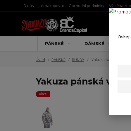
O nás
Jak nakupovat
Obchodní podmínky
Výměna zbo
Získej
PÁNSKÉ
DÁMSKÉ
D
Úvod
PÁNSKÉ
BUNDY
Yakuza pánská větrov
Yakuza pánská větr
Akce