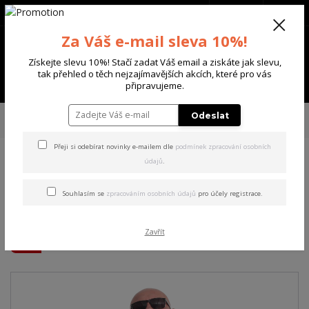
+420 702 136 620
(Po-Ne, 8-20 hod.)
CZK
0
Za Váš e-mail sleva 10%!
0 Kč
Získejte slevu 10%! Stačí zadat Váš email a ziskáte jak slevu,
tak přehled o těch nejzajímavějších akcích, které pro vás
Menu
připravujeme.
Úvod
PÁNSKÉ
BUNDY
Yakuza pánská větrovka Sword Windbreaker
Odeslat
black 4XL
Přeji si odebírat novinky e-mailem dle
podmínek zpracování osobních
údajů
.
Yakuza pánská větrovka
Sword Windbreaker black
Souhlasím se
zpracováním osobních údajů
pro účely registrace.
4XL
Zavřít
Akce