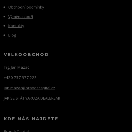
Obchodní podmínky
Výměna zboží
Kontakty
Blog
VELKOOBCHOD
Ing. Jan Mazač
+420 737 977 223
jan.mazac@brandscapital.cz
JAK SE STÁT YAKUZA DEALEREM!
KDE NÁS NAJDETE
BrandsCapital