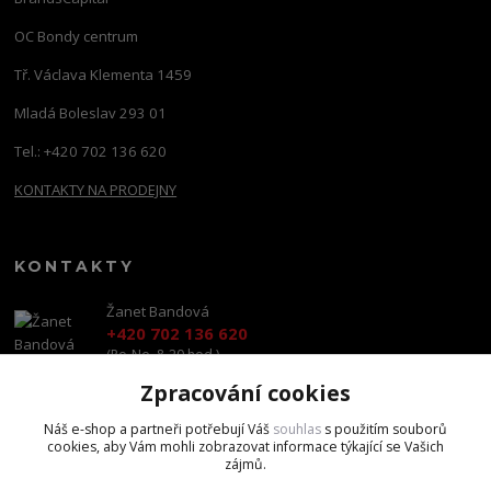
OC Bondy centrum
Tř. Václava Klementa 1459
Mladá Boleslav 293 01
Tel.: +420 702 136 620
KONTAKTY NA PRODEJNY
KONTAKTY
Žanet Bandová
+420 702 136 620
(Po-Ne, 8-20 hod.)
Zpracování cookies
shop@brandscapital.cz
Náš e-shop a partneři potřebují Váš
souhlas
s použitím souborů
cookies, aby Vám mohli zobrazovat informace týkající se Vašich
zájmů.