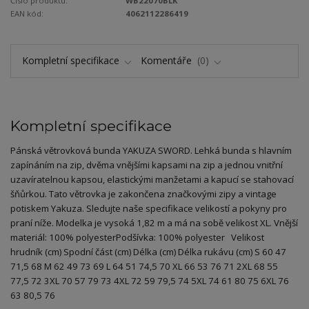
Číslo produktu:
WB22070BLK
EAN kód:
4062112286419
Kompletní specifikace
Komentáře
0
Kompletní specifikace
Pánská větrovková bunda YAKUZA SWORD. Lehká bunda s hlavním
zapínáním na zip, dvěma vnějšími kapsami na zip a jednou vnitřní
uzavíratelnou kapsou, elastickými manžetami a kapucí se stahovací
šňůrkou. Tato větrovka je zakončena značkovými zipy a vintage
potiskem Yakuza. Sledujte naše specifikace velikostí a pokyny pro
praní níže. Modelka je vysoká 1,82 m a má na sobě velikost XL. Vnější
materiál: 100% polyesterPodšívka: 100% polyester Velikost
hrudník (cm) Spodní část (cm) Délka (cm) Délka rukávu (cm) S 60 47
71,5 68 M 62 49 73 69 L 64 51 74,5 70 XL 66 53 76 71 2XL 68 55
77,5 72 3XL 70 57 79 73 4XL 72 59 79,5 74 5XL 74 61 80 75 6XL 76
63 80,5 76