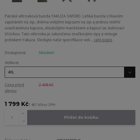
Pánská větrovková bunda YAKUZA SWORD. Lehká bunda s hlavním
zapínáním na zip, dvěma vnějšími kapsami na zip a jednou vnitřní
uzavíratelnou kapsou, elastickými manžetami a kapucí se stahovací
šňůrkou. Tato větrovka je zakončena značkovými zipy a vintage
potiskem Yakuza. Sledujte naše specifikace veli...
celý popis
Dostupnost
Skladem
Velikost
Cena před
2 498 Kč
slevou
1 799 Kč
1 487 Kč
bez DPH
Přidat do košíku