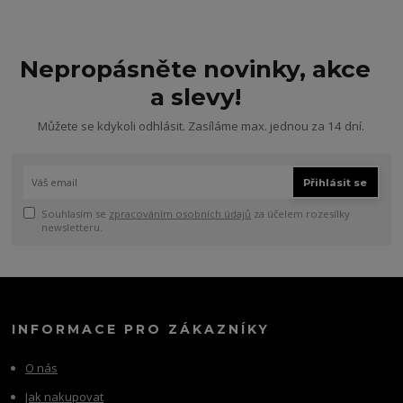
Nepropásněte novinky, akce
a slevy!
Můžete se kdykoli odhlásit. Zasíláme max. jednou za 14 dní.
Přihlásit se
Souhlasím se
zpracováním osobních údajů
za účelem rozesílky
newsletteru.
INFORMACE PRO ZÁKAZNÍKY
O nás
Jak nakupovat