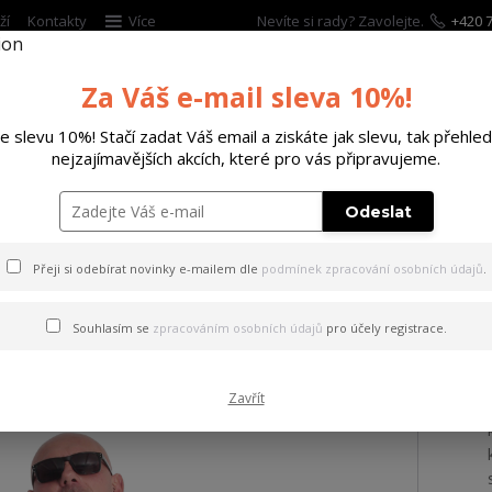
ží
Kontakty
Více
Nevíte si rady? Zavolejte.
+420 7
Za Váš e-mail sleva 10%!
Hleda
te slevu 10%! Stačí zadat Váš email a ziskáte jak slevu, tak přehled
nejzajímavějších akcích, které pro vás připravujeme.
ĚTSKÉ
DOPLŇKY
DÁRKOVÉ POUKAZY
Odeslat
ka Sword Windbreaker black 3XL
Přeji si odebírat novinky e-mailem dle
podmínek zpracování osobních údajů
.
ovka Sword Windbreaker bla
Souhlasím se
zpracováním osobních údajů
pro účely registrace.
Zavřít