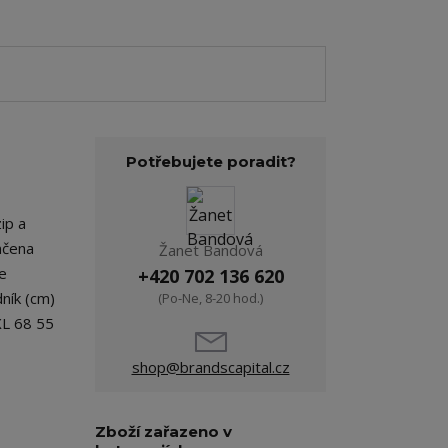
Potřebujete poradit?
ip a
nčena
Žanet Bandová
je
+420 702 136 620
ník (cm)
(Po-Ne, 8-20 hod.)
XL 68 55
shop@brandscapital.cz
Zboží zařazeno v