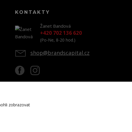
KONTAKTY
Žanet Bandová
+420 702 136 620
(Po-Ne, 8-20 hod.)
shop@brandscapital.cz
ohli zobrazovat