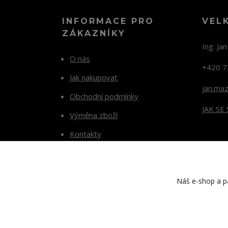
INFORMACE PRO
VEL
ZÁKAZNÍKY
Ing. Ja
O nás
+420 7
Jak nakupovat
jan.ma
Obchodní podmínky
JAK SE
Výměna zboží
Kontakty
Blog
Náš e-shop a pa