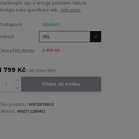
značkovými zipy a vintage potiskem Yakuza.
Sledujte naše specifikace veli...
celý popis
Dostupnost
Skladem
Velikost
Cena před slevou
2 498 Kč
1 799 Kč
1 487 Kč
bez DPH
Přidat do košíku
Číslo produktu:
WB22070BLK
EAN kód:
4062112286402