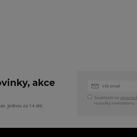
vinky, akce
Souhlasím se
zpracová
rozesílky newsletteru.
ax. jednou za 14 dní.