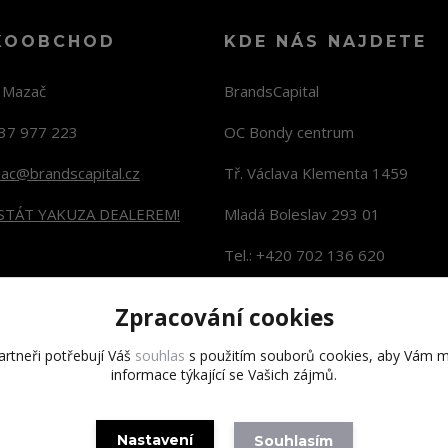
KOOBCHOD
KDE NÁS NAJDETE
n Mazač
BrandsCapital
37 977 223
OC Bondy centrum
zac@brandscapital.cz
Tř. Václava Klementa 1459
 STÁT YAKUZA DEALEREM!
Mladá Boleslav 293 01
Tel.: +420 702 136 620
KONTAKTY NA PRODEJNY
Zpracování cookies
rtneři potřebují Váš
souhlas
s použitím souborů cookies, aby Vám m
informace týkající se Vašich zájmů.
Copyright 2020 BrandsCapital s.r.o.
Nastavení
Souhlasím