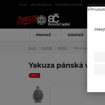
O nás
Jak nakupovat
Obchodní podmínky
Výměna zbo
Získej
PÁNSKÉ
DÁMSKÉ
D
Úvod
PÁNSKÉ
BUNDY
Yakuza pánská větrov
Yakuza pánská větr
Akce