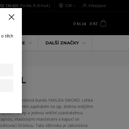
02 136 620
(Po-Ne, 8-20 hod.)
CZK
Přihlášení
0
ks
za
0 Kč
t
 o těch
% AKCE
DALŠÍ ZNAČKY
ck 3XL
Pánská větrovková bunda YAKUZA SWORD. Lehká
bunda s hlavním zapínáním na zip, dvěma vnějšími
kapsami na zip a jednou vnitřní uzavíratelnou
kapsou, elastickými manžetami a kapucí se
stahovací šňůrkou. Tato větrovka je zakončena