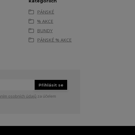
kategoriích
PÁNSKÉ
% AKCE
BUNDY
PÁNSKÉ % AKCE
Přihlásit se
ním osobních údajů
za účelem