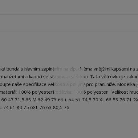
bunda s hlavním zapínáním na zip, dvěma vnějšími kapsami na z
mi manžetami a kapucí se stahovací šňůrkou. Tato větrovka je zako
ujte naše specifikace velikostí a pokyny pro praní níže. Modelka 
 materiál: 100% polyesterPodšívka: 100% polyester Velikost hrud
 S 60 47 71,5 68 M 62 49 73 69 L 64 51 74,5 70 XL 66 53 76 71 2
L 74 61 80 75 6XL 76 63 80,5 76