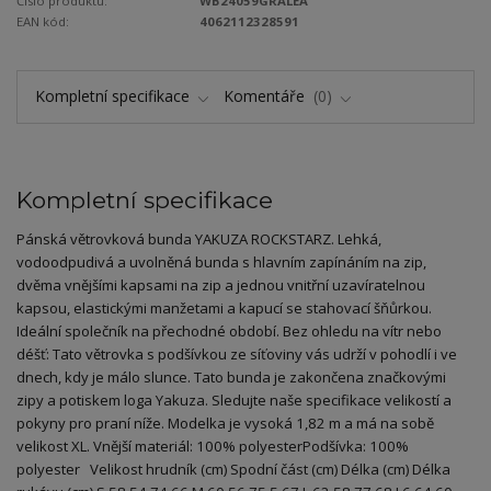
Číslo produktu:
WB24059GRALEA
EAN kód:
4062112328591
Kompletní specifikace
Komentáře
0
Kompletní specifikace
Pánská větrovková bunda YAKUZA ROCKSTARZ. Lehká,
vodoodpudivá a uvolněná bunda s hlavním zapínáním na zip,
dvěma vnějšími kapsami na zip a jednou vnitřní uzavíratelnou
kapsou, elastickými manžetami a kapucí se stahovací šňůrkou.
Ideální společník na přechodné období. Bez ohledu na vítr nebo
déšť: Tato větrovka s podšívkou ze síťoviny vás udrží v pohodlí i ve
dnech, kdy je málo slunce. Tato bunda je zakončena značkovými
zipy a potiskem loga Yakuza. Sledujte naše specifikace velikostí a
pokyny pro praní níže. Modelka je vysoká 1,82 m a má na sobě
velikost XL. Vnější materiál: 100% polyesterPodšívka: 100%
polyester Velikost hrudník (cm) Spodní část (cm) Délka (cm) Délka