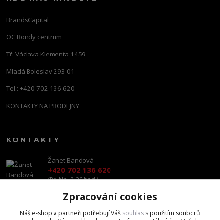
BrandsCapital
OC Bondy centrum
Tř. Václava Klementa 1459
Mladá Boleslav 293 01
Tel.: +420 702 136 620
KONTAKTY NA PRODEJNY
KONTAKTY
Žanet Bandová
+420 702 136 620
(Po-Ne, 8-20 hod.)
Zpracování cookies
shop@brandscapital.cz
Náš e-shop a partneři potřebují Váš
souhlas
s použitím souborů