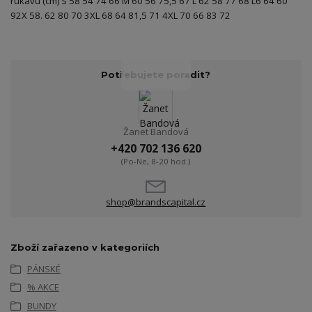
rukávu (cm) S 58 54 74 66 M 60 56 75,5 67 L 62 58 77 68 L6 64 60
92X 58. 62 80 70 3XL 68 64 81,5 71 4XL 70 66 83 72
Potřebujete poradit?
Žanet Bandová
+420 702 136 620
(Po-Ne, 8-20 hod.)
shop@brandscapital.cz
Zboží zařazeno v kategoriích
PÁNSKÉ
% AKCE
BUNDY