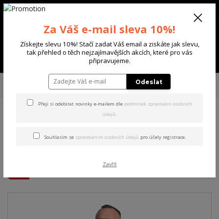
+420 702 136 620
(Po-Ne, 8-20 hod.)
CZK
0
Za Váš e-mail sleva 10%!
0 Kč
Získejte slevu 10%! Stačí zadat Váš email a ziskáte jak slevu,
tak přehled o těch nejzajímavějších akcích, které pro vás
Menu
připravujeme.
Úvod
PÁNSKÉ
BUNDY
Yakuza pánská větrovka Rockstarz
Odeslat
Windbreaker grape/leaf M
Přeji si odebírat novinky e-mailem dle
podmínek zpracování osobních
údajů
.
Yakuza pánská větrovka
Rockstarz Windbreaker
Souhlasím se
zpracováním osobních údajů
pro účely registrace.
grape/leaf M
Zavřít
Akce