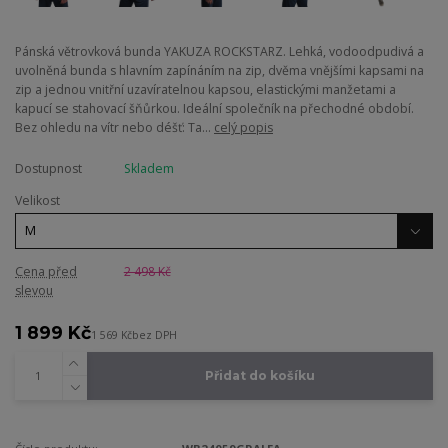
Pánská větrovková bunda YAKUZA ROCKSTARZ. Lehká, vodoodpudivá a
uvolněná bunda s hlavním zapínáním na zip, dvěma vnějšími kapsami na
zip a jednou vnitřní uzavíratelnou kapsou, elastickými manžetami a
kapucí se stahovací šňůrkou. Ideální společník na přechodné období.
Bez ohledu na vítr nebo déšť: Ta...
celý popis
Dostupnost
Skladem
Velikost
Cena před
2 498 Kč
slevou
1 899 Kč
1 569 Kč
bez DPH
Přidat do košíku