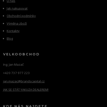
O nás
Jak nakupovat
Obchodní podmínky
Výměna zboží
Kontakty
Blog
VELKOOBCHOD
Ing. Jan Mazač
+420 737 977 223
jan.mazac@brandscapital.cz
JAK SE STÁT YAKUZA DEALEREM!
KDE NÁS NAJDETE