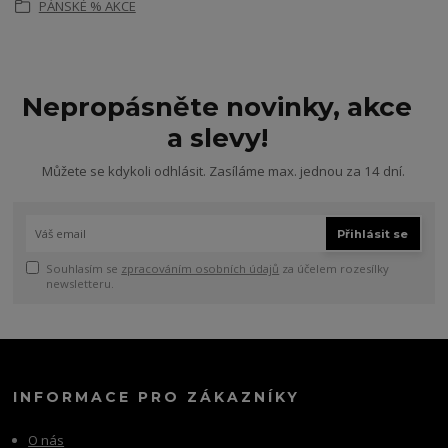
PÁNSKÉ % AKCE
Nepropásněte novinky, akce
a slevy!
Můžete se kdykoli odhlásit. Zasíláme max. jednou za 14 dní.
Přihlásit se
Souhlasím se
zpracováním osobních údajů
za účelem rozesílky
newsletteru.
INFORMACE PRO ZÁKAZNÍKY
O nás