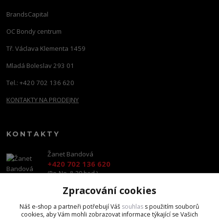
BrandsCapital
OC Bondy centrum
Tř. Václava Klementa 1459
Mladá Boleslav 293 01
Tel.: +420 702 136 620
KONTAKTY NA PRODEJNY
KONTAKTY
Žanet Bandová
+420 702 136 620
(Po-Ne, 8-20 hod.)
Zpracování cookies
shop@brandscapital.cz
Náš e-shop a partneři potřebují Váš
souhlas
s použitím souborů
cookies, aby Vám mohli zobrazovat informace týkající se Vašich