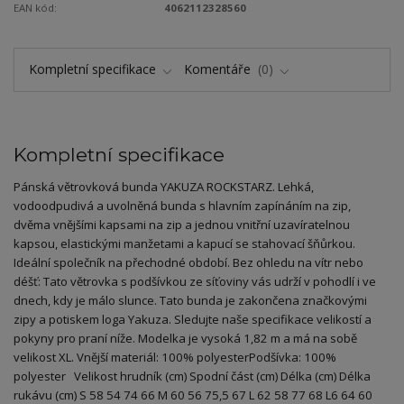
EAN kód:
4062112328560
Kompletní specifikace
Komentáře
0
Kompletní specifikace
Pánská větrovková bunda YAKUZA ROCKSTARZ. Lehká,
vodoodpudivá a uvolněná bunda s hlavním zapínáním na zip,
dvěma vnějšími kapsami na zip a jednou vnitřní uzavíratelnou
kapsou, elastickými manžetami a kapucí se stahovací šňůrkou.
Ideální společník na přechodné období. Bez ohledu na vítr nebo
déšť: Tato větrovka s podšívkou ze síťoviny vás udrží v pohodlí i ve
dnech, kdy je málo slunce. Tato bunda je zakončena značkovými
zipy a potiskem loga Yakuza. Sledujte naše specifikace velikostí a
pokyny pro praní níže. Modelka je vysoká 1,82 m a má na sobě
velikost XL. Vnější materiál: 100% polyesterPodšívka: 100%
polyester Velikost hrudník (cm) Spodní část (cm) Délka (cm) Délka
rukávu (cm) S 58 54 74 66 M 60 56 75,5 67 L 62 58 77 68 L6 64 60