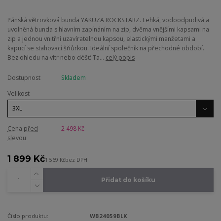
Pánská větrovková bunda YAKUZA ROCKSTARZ. Lehká, vodoodpudivá a
uvolněná bunda s hlavním zapínáním na zip, dvěma vnějšími kapsami na
zip a jednou vnitřní uzavíratelnou kapsou, elastickými manžetami a
kapucí se stahovací šňůrkou. Ideální společník na přechodné období.
Bez ohledu na vítr nebo déšť: Ta...
celý popis
Dostupnost
Skladem
Velikost
Cena před
2 498 Kč
slevou
1 899 Kč
1 569 Kč
bez DPH
Přidat do košíku
Číslo produktu:
WB24059BLK