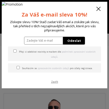
+420 702 136 620
(Po-Ne, 8-20 hod.)
CZK
0
Za Váš e-mail sleva 10%!
0 Kč
Získejte slevu 10%! Stačí zadat Váš email a ziskáte jak slevu,
Menu
tak přehled o těch nejzajímavějších akcích, které pro vás
připravujeme.
Úvod
PÁNSKÉ
BUNDY
Yakuza pánská větrovka Rockstarz
Odeslat
Windbreaker black 3XL
Přeji si odebírat novinky e-mailem dle
podmínek zpracování osobních
údajů
.
Yakuza pánská větrovka
Rockstarz Windbreaker black
Souhlasím se
zpracováním osobních údajů
pro účely registrace.
3XL
Zavřít
Akce