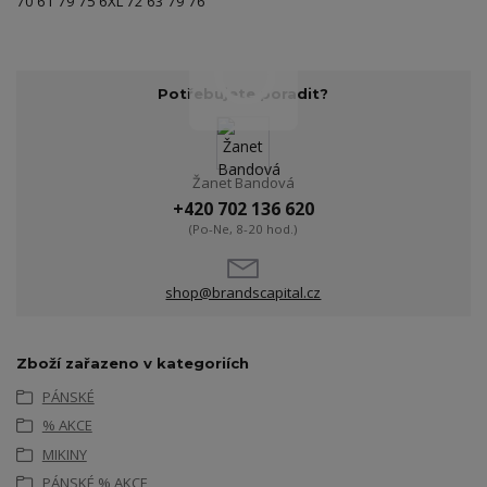
70 61 79 75 6XL 72 63 79 76
Potřebujete poradit?
Žanet Bandová
+420 702 136 620
(Po-Ne, 8-20 hod.)
shop@brandscapital.cz
Zboží zařazeno v kategoriích
PÁNSKÉ
% AKCE
MIKINY
PÁNSKÉ % AKCE