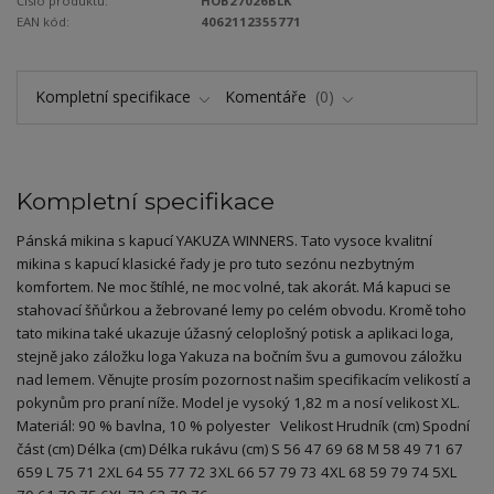
Číslo produktu:
HOB27026BLK
EAN kód:
4062112355771
Kompletní specifikace
Komentáře
0
Kompletní specifikace
Pánská mikina s kapucí YAKUZA WINNERS. Tato vysoce kvalitní
mikina s kapucí klasické řady je pro tuto sezónu nezbytným
komfortem. Ne moc štíhlé, ne moc volné, tak akorát. Má kapuci se
stahovací šňůrkou a žebrované lemy po celém obvodu. Kromě toho
tato mikina také ukazuje úžasný celoplošný potisk a aplikaci loga,
stejně jako záložku loga Yakuza na bočním švu a gumovou záložku
nad lemem. Věnujte prosím pozornost našim specifikacím velikostí a
pokynům pro praní níže. Model je vysoký 1,82 m a nosí velikost XL.
Materiál: 90 % bavlna, 10 % polyester Velikost Hrudník (cm) Spodní
část (cm) Délka (cm) Délka rukávu (cm) S 56 47 69 68 M 58 49 71 67
659 L 75 71 2XL 64 55 77 72 3XL 66 57 79 73 4XL 68 59 79 74 5XL