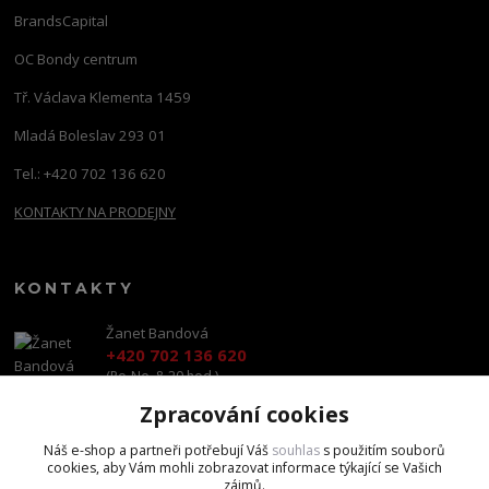
BrandsCapital
OC Bondy centrum
Tř. Václava Klementa 1459
Mladá Boleslav 293 01
Tel.: +420 702 136 620
KONTAKTY NA PRODEJNY
KONTAKTY
Žanet Bandová
+420 702 136 620
(Po-Ne, 8-20 hod.)
Zpracování cookies
shop@brandscapital.cz
Náš e-shop a partneři potřebují Váš
souhlas
s použitím souborů
cookies, aby Vám mohli zobrazovat informace týkající se Vašich
zájmů.