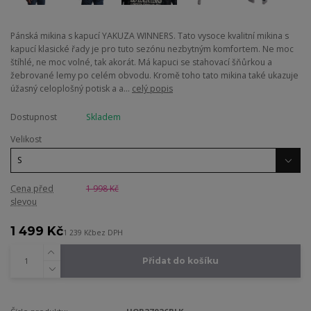
Pánská mikina s kapucí YAKUZA WINNERS. Tato vysoce kvalitní mikina s
kapucí klasické řady je pro tuto sezónu nezbytným komfortem. Ne moc
štíhlé, ne moc volné, tak akorát. Má kapuci se stahovací šňůrkou a
žebrované lemy po celém obvodu. Kromě toho tato mikina také ukazuje
úžasný celoplošný potisk a a...
celý popis
Dostupnost
Skladem
Velikost
Cena před
1 998 Kč
slevou
1 499 Kč
1 239 Kč
bez DPH
Přidat do košíku