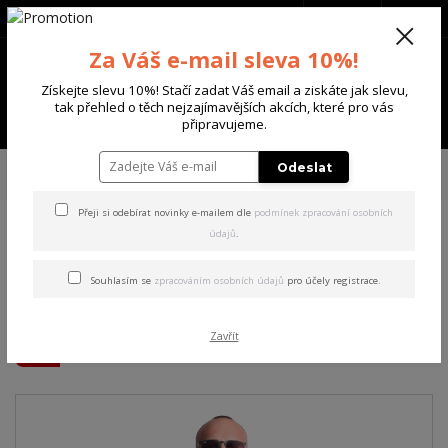
+420 702 136 620
(Po-Ne, 8-20 hod.)
CZK
0
Za Váš e-mail sleva 10%!
0 Kč
Získejte slevu 10%! Stačí zadat Váš email a ziskáte jak slevu,
tak přehled o těch nejzajímavějších akcích, které pro vás
Menu
připravujeme.
Úvod
PÁNSKÉ
MIKINY
Yakuza pánská mikina s kapucí Winners Allover
Odeslat
Hoodie black S
Přeji si odebírat novinky e-mailem dle
podmínek zpracování osobních
údajů
.
Yakuza pánská mikina s
kapucí Winners Allover
Souhlasím se
zpracováním osobních údajů
pro účely registrace.
Hoodie black S
Zavřít
Akce