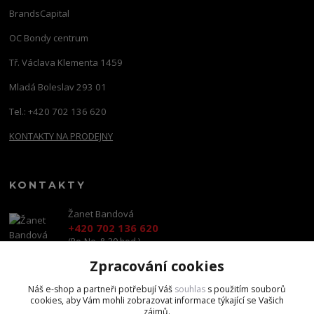
BrandsCapital
OC Bondy centrum
Tř. Václava Klementa 1459
Mladá Boleslav 293 01
Tel.: +420 702 136 620
KONTAKTY NA PRODEJNY
KONTAKTY
Žanet Bandová
+420 702 136 620
(Po-Ne, 8-20 hod.)
Zpracování cookies
shop@brandscapital.cz
Náš e-shop a partneři potřebují Váš
souhlas
s použitím souborů
cookies, aby Vám mohli zobrazovat informace týkající se Vašich
zájmů.