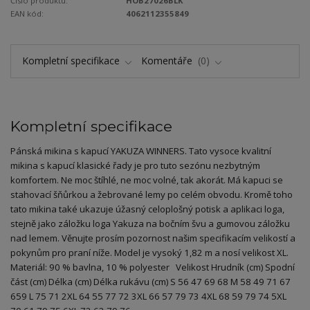
Číslo produktu:
HOB27026BLK
EAN kód:
4062112355849
Kompletní specifikace
Komentáře
0
Kompletní specifikace
Pánská mikina s kapucí YAKUZA WINNERS. Tato vysoce kvalitní
mikina s kapucí klasické řady je pro tuto sezónu nezbytným
komfortem. Ne moc štíhlé, ne moc volné, tak akorát. Má kapuci se
stahovací šňůrkou a žebrované lemy po celém obvodu. Kromě toho
tato mikina také ukazuje úžasný celoplošný potisk a aplikaci loga,
stejně jako záložku loga Yakuza na bočním švu a gumovou záložku
nad lemem. Věnujte prosím pozornost našim specifikacím velikostí a
pokynům pro praní níže. Model je vysoký 1,82 m a nosí velikost XL.
Materiál: 90 % bavlna, 10 % polyester Velikost Hrudník (cm) Spodní
část (cm) Délka (cm) Délka rukávu (cm) S 56 47 69 68 M 58 49 71 67
659 L 75 71 2XL 64 55 77 72 3XL 66 57 79 73 4XL 68 59 79 74 5XL