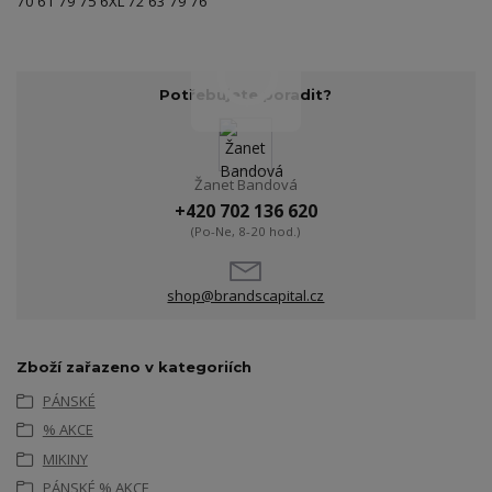
70 61 79 75 6XL 72 63 79 76
Potřebujete poradit?
Žanet Bandová
+420 702 136 620
(Po-Ne, 8-20 hod.)
shop@brandscapital.cz
Zboží zařazeno v kategoriích
PÁNSKÉ
% AKCE
MIKINY
PÁNSKÉ % AKCE