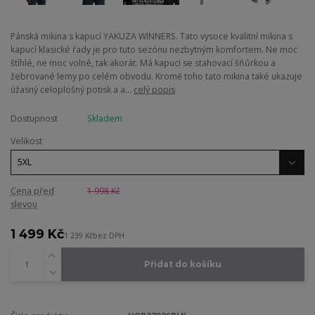
Pánská mikina s kapucí YAKUZA WINNERS. Tato vysoce kvalitní mikina s
kapucí klasické řady je pro tuto sezónu nezbytným komfortem. Ne moc
štíhlé, ne moc volné, tak akorát. Má kapuci se stahovací šňůrkou a
žebrované lemy po celém obvodu. Kromě toho tato mikina také ukazuje
úžasný celoplošný potisk a a...
celý popis
Dostupnost
Skladem
Velikost
Cena před
1 998 Kč
slevou
1 499 Kč
1 239 Kč
bez DPH
Přidat do košíku