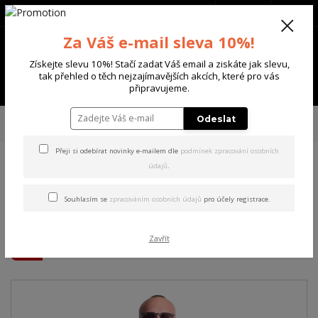
+420 702 136 620
(Po-Ne, 8-20 hod.)
CZK
0
Za Váš e-mail sleva 10%!
0 Kč
Získejte slevu 10%! Stačí zadat Váš email a ziskáte jak slevu,
tak přehled o těch nejzajímavějších akcích, které pro vás
Menu
připravujeme.
Úvod
PÁNSKÉ
MIKINY
Yakuza pánská mikina s kapucí Winners Allover
Odeslat
Hoodie black 5XL
Přeji si odebírat novinky e-mailem dle
podmínek zpracování osobních
údajů
.
Yakuza pánská mikina s
kapucí Winners Allover
Souhlasím se
zpracováním osobních údajů
pro účely registrace.
Hoodie black 5XL
Zavřít
Akce