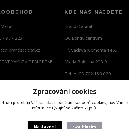
KOOBCHOD
KDE NÁS NAJDETE
n Mazač
BrandsCapital
37 977 223
OC Bondy centrum
zac@brandscapital.cz
Tř. Václava Klementa 1459
 STÁT YAKUZA DEALEREM!
Mladá Boleslav 293 01
Tel.: +420 702 136 620
KONTAKTY NA PRODEJNY
Zpracování cookies
rtneři potřebují Váš
souhlas
s použitím souborů cookies, aby Vám m
informace týkající se Vašich zájmů.
Copyright 2020 BrandsCapital s.r.o.
Nastavení
Souhlasím