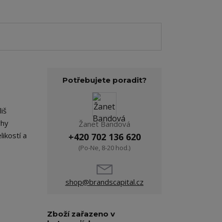
Potřebujete poradit?
iš
rhy
Žanet Bandová
ikostí a
+420 702 136 620
(Po-Ne, 8-20 hod.)
shop@brandscapital.cz
Zboží zařazeno v