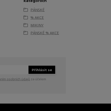
kategoriích
PÁNSKÉ
% AKCE
MIKINY
PÁNSKÉ % AKCE
Přihlásit se
ním osobních údajů
za účelem