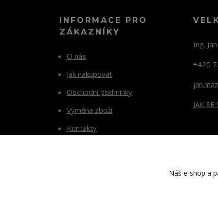
INFORMACE PRO
VEL
ZÁKAZNÍKY
Ing. Ja
O nás
+420 7
Jak nakupovat
jan.ma
Obchodní podmínky
JAK SE
Výměna zboží
Kontakty
Blog
Náš e-shop a pa