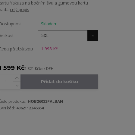
kartu Yakuza na bočním švu a gumovou kartu
nad...
celý popis
Dostupnost
Skladem
Velikost
Cena před slevou
1 998 Kč
1 599 Kč
1 321 Kč
bez DPH
Přidat do košíku
Číslo produktu:
HOB26033PALBAN
EAN kód:
4062112346854