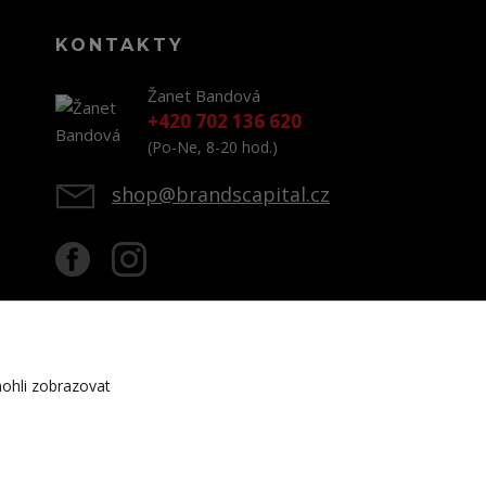
KONTAKTY
Žanet Bandová
+420 702 136 620
(Po-Ne, 8-20 hod.)
shop@brandscapital.cz
ohli zobrazovat