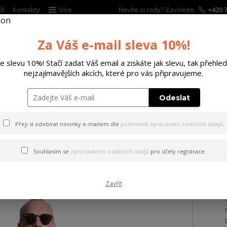
ží
Kontakty
Více
Nevíte si rady? Zavolejte.
+420 7
Za Váš e-mail sleva 10%!
Hleda
te slevu 10%! Stačí zadat Váš email a ziskáte jak slevu, tak přehled
nejzajímavějších akcích, které pro vás připravujeme.
ĚTSKÉ
DOPLŇKY
DÁRKOVÉ POUKAZY
Odeslat
 s kapucí Welcome Hoodie pale/bananas 5XL
Přeji si odebírat novinky e-mailem dle
podmínek zpracování osobních údajů
.
na s kapucí Welcome Hoodie
Souhlasím se
zpracováním osobních údajů
pro účely registrace.
Zavřít