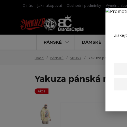
O nás
Jak nakupovat
Obchodní podmínky
Výměna zbo
Získej
PÁNSKÉ
DÁMSKÉ
D
Úvod
PÁNSKÉ
MIKINY
Yakuza pánská mikina
Yakuza pánská miki
Akce