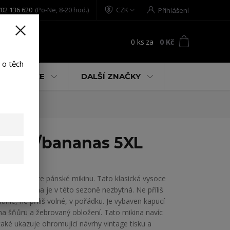
02 136 620
(Po-Ne, 8-20 hod.)
CZK
Přihlášení
0
ks
za
0 Kč
t
 o těch
% AKCE
DALŠÍ ZNAČKY
 pale/bananas 5XL
Yakuza vítejte pánské mikinu. Tato klasická vysoce
kvalitní mikina je v této sezoně nezbytná. Ne příliš
štíhlé, ne příliš volné, v pořádku. Je vybaven kapucí
na šňůru a žebrovaný obložení. Tato mikina navíc
také ukazuje ohromující návrhy vintage tisku a