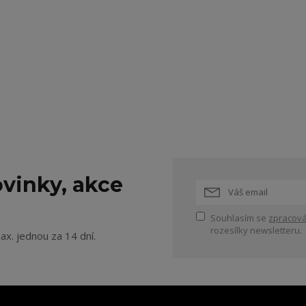
vinky, akce
Souhlasím se
zpracová
rozesílky newsletteru.
ax. jednou za 14 dní.