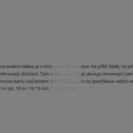
 kvalitní mikina je v této sezoně nezbytná. Ne příliš štíhlé, ne příl
žebrovaný obložení. Tato mikina navíc také ukazuje ohromující náv
movou kartu nad lemem. Dávejte si pozor na specifikace našich vel
9 74 5XL 70 61 79 75 6XL 72 63 79 76