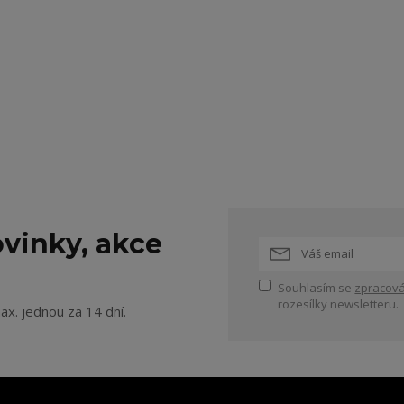
vinky, akce
Souhlasím se
zpracová
rozesílky newsletteru.
ax. jednou za 14 dní.