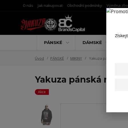
O nás
Jak nakupovat
Obchodní podmínky
Výměna zbo
Získej
PÁNSKÉ
DÁMSKÉ
D
Úvod
PÁNSKÉ
MIKINY
Yakuza pánská mikina
Yakuza pánská mikin
Akce