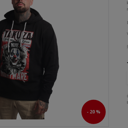
- 20 %