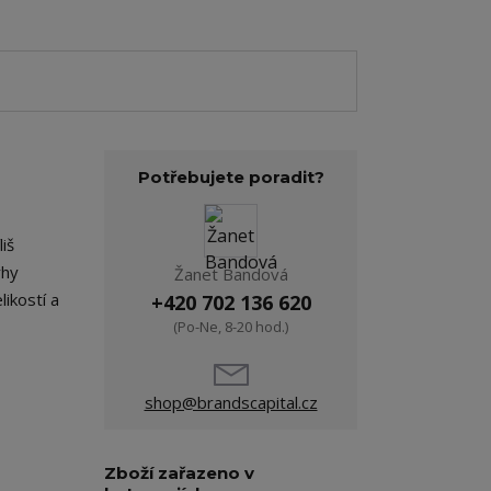
Potřebujete poradit?
iš
rhy
Žanet Bandová
ikostí a
+420 702 136 620
(Po-Ne, 8-20 hod.)
shop@brandscapital.cz
Zboží zařazeno v