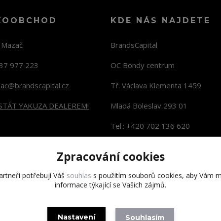
KOOBCHOD
KDE NÁS NAJDETE
n Mazač
BrandsCapital
37 977 223
OC Bondy centrum
zac@brandscapital.cz
Tř. Václava Klementa 1459
 STÁT YAKUZA DEALEREM!
Mladá Boleslav 293 01
Tel.: +420 702 136 620
KONTAKTY NA PRODEJNY
Zpracování cookies
rtneři potřebují Váš
souhlas
s použitím souborů cookies, aby Vám m
informace týkající se Vašich zájmů.
Copyright 2020 BrandsCapital s.r.o.
Nastavení
Souhlasím