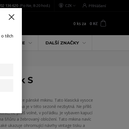
02 136 620
(Po-Ne, 8-20 hod.)
CZK
Přihlášení
0
ks
za
0 Kč
t
 o těch
% AKCE
DALŠÍ ZNAČKY
black S
Yakuza vítejte pánské mikinu. Tato klasická vysoce
kvalitní mikina je v této sezoně nezbytná. Ne příliš
štíhlé, ne příliš volné, v pořádku. Je vybaven kapucí
na šňůru a žebrovaný obložení. Tato mikina navíc
také ukazuje ohromující návrhy vintage tisku a