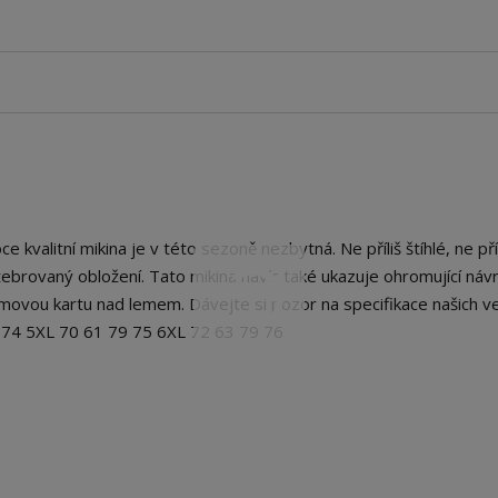
 kvalitní mikina je v této sezoně nezbytná. Ne příliš štíhlé, ne příl
žebrovaný obložení. Tato mikina navíc také ukazuje ohromující náv
movou kartu nad lemem. Dávejte si pozor na specifikace našich vel
9 74 5XL 70 61 79 75 6XL 72 63 79 76