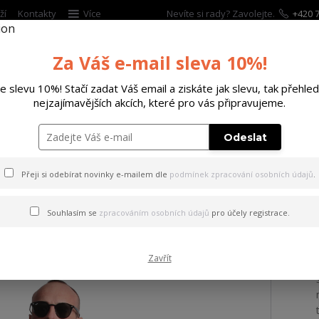
ží
Kontakty
Více
Nevíte si rady? Zavolejte.
+420 7
Za Váš e-mail sleva 10%!
Hleda
te slevu 10%! Stačí zadat Váš email a ziskáte jak slevu, tak přehled
nejzajímavějších akcích, které pro vás připravujeme.
ĚTSKÉ
DOPLŇKY
DÁRKOVÉ POUKAZY
Odeslat
 s kapucí Welcome Hoodie black S
Přeji si odebírat novinky e-mailem dle
podmínek zpracování osobních údajů
.
a s kapucí Welcome Hoodie 
Souhlasím se
zpracováním osobních údajů
pro účely registrace.
Zavřít