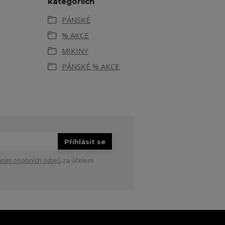
kategoriích
PÁNSKÉ
% AKCE
MIKINY
PÁNSKÉ % AKCE
Přihlásit se
ním osobních údajů
za účelem