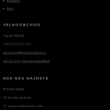
Kontakty
Blog
VELKOOBCHOD
Ing. Jan Mazač
+420 737 977 223
jan.mazac@brandscapital.cz
JAK SE STÁT YAKUZA DEALEREM!
KDE NÁS NAJDETE
BrandsCapital
OC Bondy centrum
Tř. Václava Klementa 1459