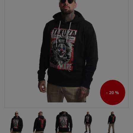
- 20 %