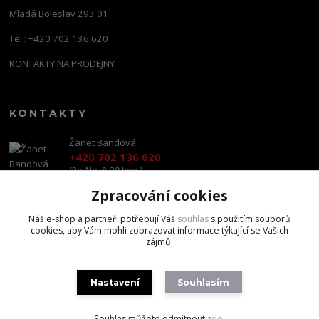
Mladá Boleslav 293 01
Tel.: +420 702 136 620
KONTAKTY NA PRODEJNY
KONTAKTY
Žanet Bandová
+420 702 136 620
(Po-Ne, 8-20 hod.)
Zpracování cookies
shop@brandscapital.cz
Náš e-shop a partneři potřebují Váš
souhlas
s použitím souborů
cookies, aby Vám mohli zobrazovat informace týkající se Vašich
zájmů.
Nastavení
Souhlasím
Copyright 2020 BrandsCapital s.r.o.
Souhlas můžete odmítnout
zde
.