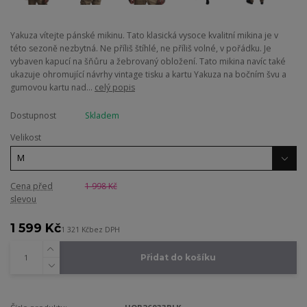
Yakuza vítejte pánské mikinu. Tato klasická vysoce kvalitní mikina je v
této sezoně nezbytná. Ne příliš štíhlé, ne příliš volné, v pořádku. Je
vybaven kapucí na šňůru a žebrovaný obložení. Tato mikina navíc také
ukazuje ohromující návrhy vintage tisku a kartu Yakuza na bočním švu a
gumovou kartu nad...
celý popis
Dostupnost
Skladem
Velikost
Cena před
1 998 Kč
slevou
1 599 Kč
1 321 Kč
bez DPH
Přidat do košíku