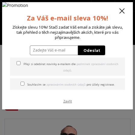
+420 702 136 620
(Po-Ne, 8-20 hod.)
CZK
0
Za Váš e-mail sleva 10%!
0 Kč
Získejte slevu 10%! Stačí zadat Váš email a ziskáte jak slevu,
tak přehled o těch nejzajímavějších akcích, které pro vás
Menu
připravujeme.
Úvod
PÁNSKÉ
MIKINY
Yakuza pánská mikina s kapucí Welcome
Odeslat
Hoodie black M
Přeji si odebírat novinky e-mailem dle
podmínek zpracování osobních
údajů
.
Yakuza pánská mikina s
kapucí Welcome Hoodie
Souhlasím se
zpracováním osobních údajů
pro účely registrace.
black M
Zavřít
Akce