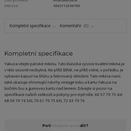
Číslo produktu:
HOB26033BLK
EAN kód:
4062112346700
Kompletní specifikace
Komentáře
0
Kompletní specifikace
Yakuza vítejte pánské mikinu. Tato klasická vysoce kvalitní mikina je
v této sezoně nezbytná. Ne příliš štíhlé, ne příliš volné, v pořádku. Je
vybaven kapucí na šňůru a žebrovaný obložení. Tato mikina navíc
také ukazuje ohromující návrhy vintage tisku a kartu Yakuza na
bočním švu a gumovou kartu nad lemem. Dávejte si pozor na
specifikace našich velikostí a pokyny pro mytí níže. 66 57 79 73 4xl
68 59 79 74 5XL 70 61 79 75 6XL 72 63 79 76
Potřebujete poradit?