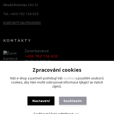
Mladá Boleslav 293 01
Tel.: +420 702 136 620
KONTAKTY NA PRODEJNY
KONTAKTY
Žanet Bandová
+420 702 136 620
(Po-Ne, 8-20 hod.)
Zpracování cookies
shop@brandscapital.cz
Náš e-shop a partneři potřebují Váš
souhlas
s použitím souborů
cookies, aby Vám mohli zobrazovat informace týkající se Vašich
zájmů.
Nastavení
Souhlasím
Copyright 2020 BrandsCapital s.r.o.
Souhlas můžete odmítnout
zde
.