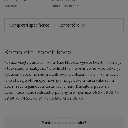
Číslo produktu:
HOB26033BLK
EAN kód:
4062112346717
Kompletní specifikace
Komentáře
0
Kompletní specifikace
Yakuza vítejte pánské mikinu. Tato klasická vysoce kvalitní mikina je
v této sezoně nezbytná. Ne příliš štíhlé, ne příliš volné, v pořádku. Je
vybaven kapucí na šňůru a žebrovaný obložení. Tato mikina navíc
také ukazuje ohromující návrhy vintage tisku a kartu Yakuza na
bočním švu a gumovou kartu nad lemem. Dávejte si pozor na
specifikace našich velikostí a pokyny pro mytí níže. 66 57 79 73 4xl
68 59 79 74 5XL 70 61 79 75 6XL 72 63 79 76
Potřebujete poradit?