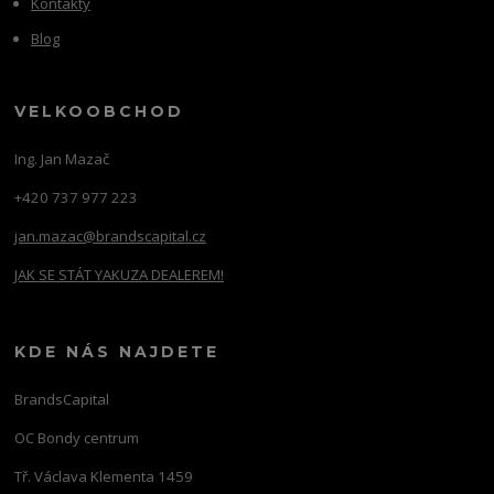
Kontakty
Blog
VELKOOBCHOD
Ing. Jan Mazač
+420 737 977 223
jan.mazac@brandscapital.cz
JAK SE STÁT YAKUZA DEALEREM!
KDE NÁS NAJDETE
BrandsCapital
OC Bondy centrum
Tř. Václava Klementa 1459