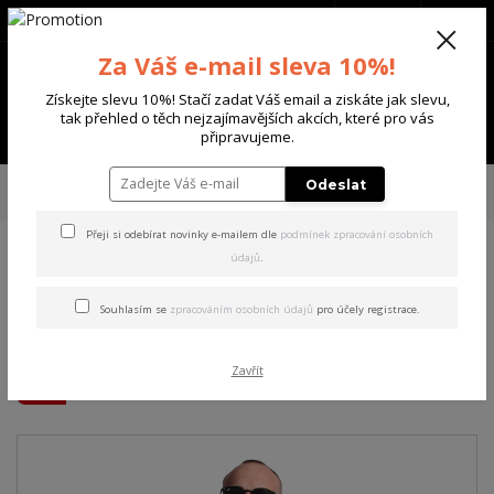
+420 702 136 620
(Po-Ne, 8-20 hod.)
CZK
0
Za Váš e-mail sleva 10%!
0 Kč
Získejte slevu 10%! Stačí zadat Váš email a ziskáte jak slevu,
tak přehled o těch nejzajímavějších akcích, které pro vás
Menu
připravujeme.
Úvod
PÁNSKÉ
MIKINY
Yakuza pánská mikina s kapucí Welcome
Odeslat
Hoodie black L
Přeji si odebírat novinky e-mailem dle
podmínek zpracování osobních
údajů
.
Yakuza pánská mikina s
kapucí Welcome Hoodie
Souhlasím se
zpracováním osobních údajů
pro účely registrace.
black L
Zavřít
Akce