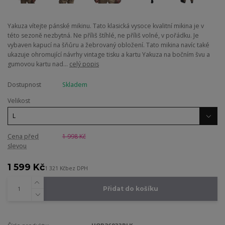
Yakuza vítejte pánské mikinu. Tato klasická vysoce kvalitní mikina je v
této sezoně nezbytná. Ne příliš štíhlé, ne příliš volné, v pořádku. Je
vybaven kapucí na šňůru a žebrovaný obložení. Tato mikina navíc také
ukazuje ohromující návrhy vintage tisku a kartu Yakuza na bočním švu a
gumovou kartu nad...
celý popis
Dostupnost
Skladem
Velikost
Cena před
1 998 Kč
slevou
1 599 Kč
1 321 Kč
bez DPH
Přidat do košíku