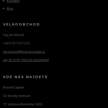
Kontakty
Blog
VELKOOBCHOD
Ing. Jan Mazač
+420 737 977 223
jan.mazac@brandscapital.cz
JAK SE STÁT YAKUZA DEALEREM!
KDE NÁS NAJDETE
BrandsCapital
OC Bondy centrum
Tř. Václava Klementa 1459