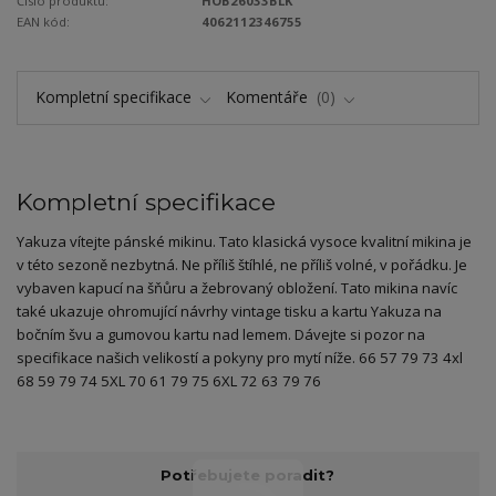
Číslo produktu:
HOB26033BLK
EAN kód:
4062112346755
Kompletní specifikace
Komentáře
0
Kompletní specifikace
Yakuza vítejte pánské mikinu. Tato klasická vysoce kvalitní mikina je
v této sezoně nezbytná. Ne příliš štíhlé, ne příliš volné, v pořádku. Je
vybaven kapucí na šňůru a žebrovaný obložení. Tato mikina navíc
také ukazuje ohromující návrhy vintage tisku a kartu Yakuza na
bočním švu a gumovou kartu nad lemem. Dávejte si pozor na
specifikace našich velikostí a pokyny pro mytí níže. 66 57 79 73 4xl
68 59 79 74 5XL 70 61 79 75 6XL 72 63 79 76
Potřebujete poradit?