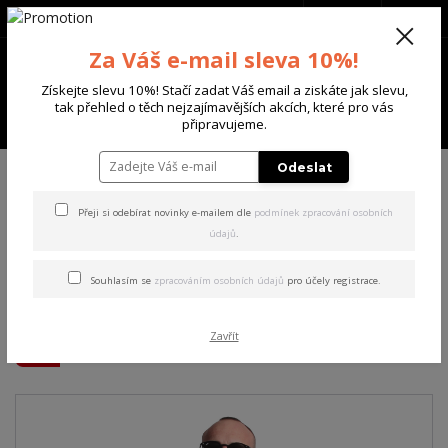
+420 702 136 620
(Po-Ne, 8-20 hod.)
CZK
0
Za Váš e-mail sleva 10%!
0 Kč
Získejte slevu 10%! Stačí zadat Váš email a ziskáte jak slevu,
tak přehled o těch nejzajímavějších akcích, které pro vás
Menu
připravujeme.
Úvod
PÁNSKÉ
MIKINY
Yakuza pánská mikina s kapucí Welcome
Odeslat
Hoodie black 4XL
Přeji si odebírat novinky e-mailem dle
podmínek zpracování osobních
údajů
.
Yakuza pánská mikina s
kapucí Welcome Hoodie
Souhlasím se
zpracováním osobních údajů
pro účely registrace.
black 4XL
Zavřít
Akce