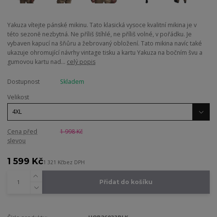
Yakuza vítejte pánské mikinu. Tato klasická vysoce kvalitní mikina je v
této sezoně nezbytná. Ne příliš štíhlé, ne příliš volné, v pořádku. Je
vybaven kapucí na šňůru a žebrovaný obložení. Tato mikina navíc také
ukazuje ohromující návrhy vintage tisku a kartu Yakuza na bočním švu a
gumovou kartu nad...
celý popis
Dostupnost
Skladem
Velikost
Cena před
1 998 Kč
slevou
1 599 Kč
1 321 Kč
bez DPH
Přidat do košíku