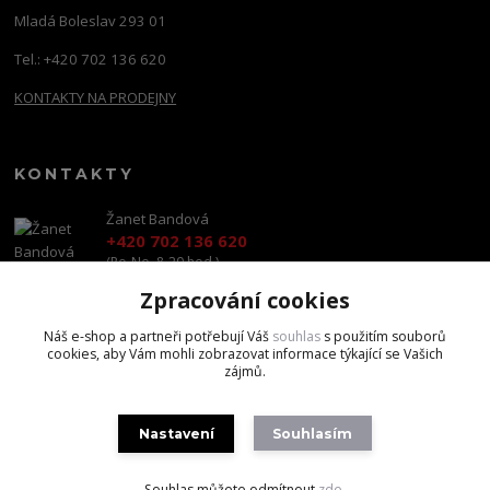
Mladá Boleslav 293 01
Tel.: +420 702 136 620
KONTAKTY NA PRODEJNY
KONTAKTY
Žanet Bandová
+420 702 136 620
(Po-Ne, 8-20 hod.)
Zpracování cookies
shop@brandscapital.cz
Náš e-shop a partneři potřebují Váš
souhlas
s použitím souborů
cookies, aby Vám mohli zobrazovat informace týkající se Vašich
zájmů.
Nastavení
Souhlasím
Copyright 2020 BrandsCapital s.r.o.
Souhlas můžete odmítnout
zde
.