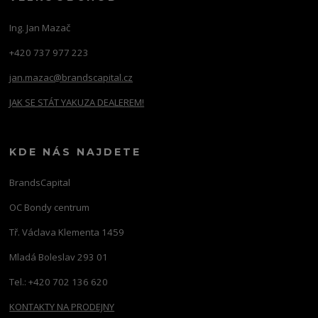
Ing. Jan Mazač
+420 737 977 223
jan.mazac@brandscapital.cz
JAK SE STÁT YAKUZA DEALEREM!
KDE NÁS NAJDETE
BrandsCapital
OC Bondy centrum
Tř. Václava Klementa 1459
Mladá Boleslav 293 01
Tel.: +420 702 136 620
KONTAKTY NA PRODEJNY