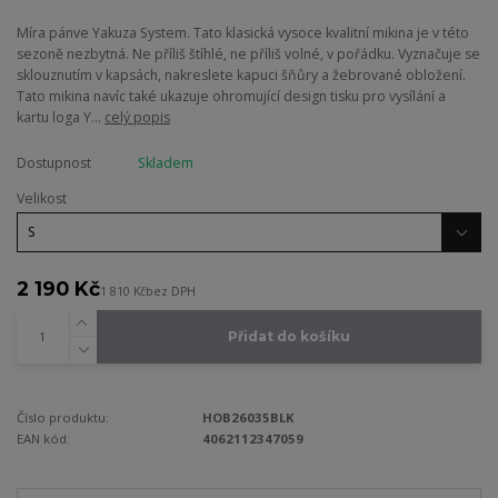
Míra pánve Yakuza System. Tato klasická vysoce kvalitní mikina je v této
sezoně nezbytná. Ne příliš štíhlé, ne příliš volné, v pořádku. Vyznačuje se
sklouznutím v kapsách, nakreslete kapuci šňůry a žebrované obložení.
Tato mikina navíc také ukazuje ohromující design tisku pro vysílání a
kartu loga Y...
celý popis
Dostupnost
Skladem
Velikost
2 190 Kč
1 810 Kč
bez DPH
Přidat do košíku
Číslo produktu:
HOB26035BLK
EAN kód:
4062112347059