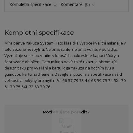
Kompletní specifikace
Komentáře
0
Kompletní specifikace
Míra pánve Yakuza System. Tato klasická vysoce kvalitní mikina je v
této sezoně nezbytná. Ne příliš štíhlé, ne příliš volné, v pořádku.
Vyznačuje se sklouznutím v kapsách, nakreslete kapuci šňůry a
žebrované obložení. Tato mikina navíc také ukazuje ohromující
design tisku pro vysílání a kartu loga Yakuza na bočním švu a
gumovou kartu nad lemem. Dávejte si pozor na specifikace našich
velikostí a pokyny pro mytí níže. 66 57 79 73 4xl 68 59 79 74 5XL 70
61 79 75 6XL 72 63 79 76
Potřebujete poradit?