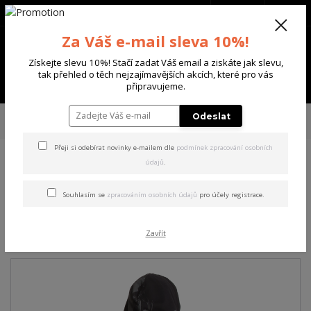
+420 702 136 620
(Po-Ne, 8-20 hod.)
CZK
0
Za Váš e-mail sleva 10%!
0 Kč
Získejte slevu 10%! Stačí zadat Váš email a ziskáte jak slevu,
tak přehled o těch nejzajímavějších akcích, které pro vás
Menu
připravujeme.
Úvod
PÁNSKÉ
MIKINY
Yakuza pánská mikina s kapucí System Allover
Odeslat
Hoodie black S
Přeji si odebírat novinky e-mailem dle
podmínek zpracování osobních
údajů
.
Yakuza pánská mikina s
kapucí System Allover
Souhlasím se
zpracováním osobních údajů
pro účely registrace.
Hoodie black S
Zavřít